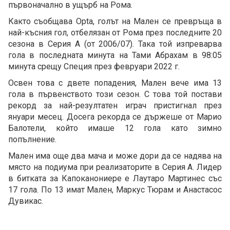
първоначално в ущърб на Рома.
Както съобщава Opta, голът на Мален се превръща в
най-късния гол, отбелязан от Рома през последните 20
сезона в Серия А (от 2006/07). Така той изпреварва
гола в последната минута на Тами Абрахам в 98:05
минута срещу Специя през февруари 2022 г.
Освен това с двете попадения, Мален вече има 13
гола в първенството този сезон. С това той постави
рекорд за най-резултатен играч пристигнал през
януари месец. Досега рекорда се държеше от Марио
Балотели, който имаше 12 гола като зимно
попълнение.
Мален има още два мача и може дори да се надява на
място на подиума при реализаторите в Серия А. Лидер
в битката за Капоканониере е Лаутаро Мартинес със
17 гола. По 13 имат Мален, Маркус Тюрам и Анастасос
Дувикас.