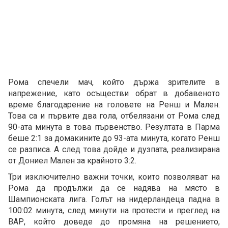
Рома спечели мач, който държа зрителите в
напрежение, като осъществи обрат в добавеното
време благодарение на головете на Ренш и Мален.
Това са и първите два гола, отбелязани от Рома след
90-ата минута в това първенство. Резултата в Парма
беше 2:1 за домакините до 93-ата минута, когато Ренш
се разписа. А след това дойде и дузпата, реализирана
от Дониел Мален за крайното 3:2.
Три изключително важни точки, които позволяват на
Рома да продължи да се надява на място в
Шампионската лига. Голът на нидерландеца падна в
100:02 минута, след минути на протести и преглед на
ВАР, който доведе до промяна на решението,