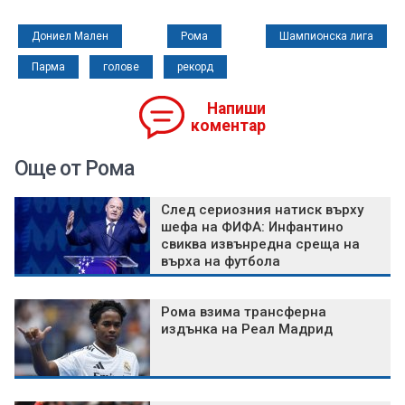
Дониел Мален
Рома
Шампионска лига
Парма
голове
рекорд
Напиши
коментар
Още от Рома
След сериозния натиск върху
шефа на ФИФА: Инфантино
свиква извънредна среща на
върха на футбола
Рома взима трансферна
издънка на Реал Мадрид