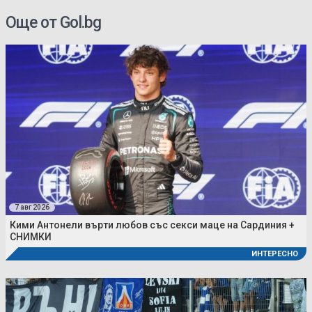
Още от Gol.bg
7 авг 2026
Кими Антонели върти любов със секси маце на Сардиния +
СНИМКИ
ИНТЕРЕСНО