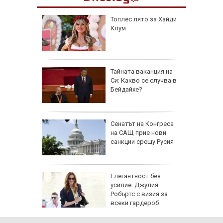
рола по
Топлес лято за Хайди
Клум
а арести
Тайната ваканция на
Си: Какво се случва в
Бейдайхе?
 AI
Сенатът на Конгреса
ткриване
на САЩ прие нови
чни
санкции срещу Русия
ойто ще
Елегантност без
е да
усилие: Джулия
т
Робъртс с визия за
всеки гардероб