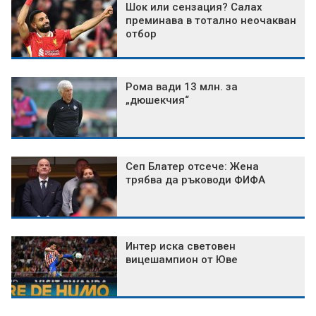
Шок или сензация? Салах
преминава в тотално неочакван
отбор
Рома вади 13 млн. за
„дюшекчия“
Сеп Блатер отсече: Жена
трябва да ръководи ФИФА
Интер иска световен
вицешампион от Юве