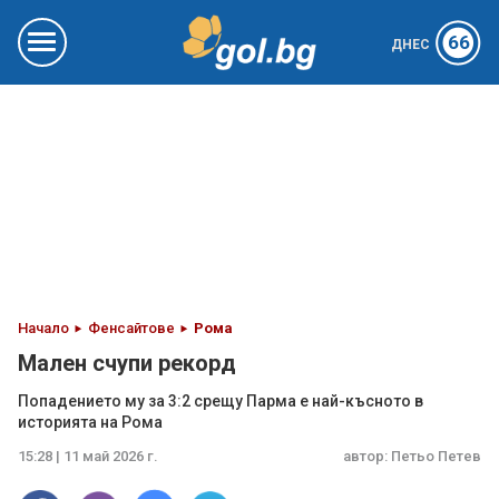
66
ДНЕС
Начало
Фенсайтове
Рома
Мален счупи рекорд
Попадението му за 3:2 срещу Парма е най-късното в
историята на Рома
15:28 | 11 май 2026 г.
автор:
Петьо Петев