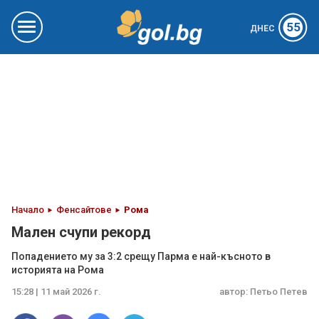
55
ДНЕС
Начало
Фенсайтове
Рома
Мален счупи рекорд
Попадението му за 3:2 срещу Парма е най-късното в
историята на Рома
15:28 | 11 май 2026 г.
автор:
Петьо Петев