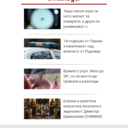
ревен
Защо някои хора са
ец
като магнит за
шив
комарите, а други се
ми
разминават с
ухапванията им?
аничават
14-годишен от Перник
м София
е насилникът над
", АМ
момчето от Радомир
веждите
Времето утре: Жега до
ве по
38°, но на места ще
ежите от
превали и разхлади
аврили с
те е
Близки и приятели
ой и
изпратиха писателя и
домир
журналист Димитър
Шумналиев (СНИМКИ)