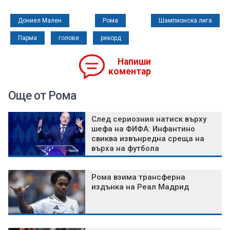
Дониел Мален
Рома
Шампионска лига
Парма
голове
рекорд
Напиши
коментар
Още от Рома
След сериозния натиск върху
шефа на ФИФА: Инфантино
свиква извънредна среща на
върха на футбола
Рома взима трансферна
издънка на Реал Мадрид