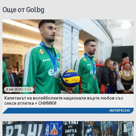
Още от Gol.bg
6 авг 2026 |
3
Капитанът на волейболните национали върти любов със
секси атлетка + СНИМКИ
ИНТЕРЕСНО