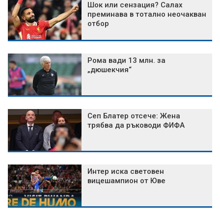
Шок или сензация? Салах
преминава в тотално неочакван
отбор
Рома вади 13 млн. за
„дюшекчия“
Сеп Блатер отсече: Жена
трябва да ръководи ФИФА
Интер иска световен
вицешампион от Юве