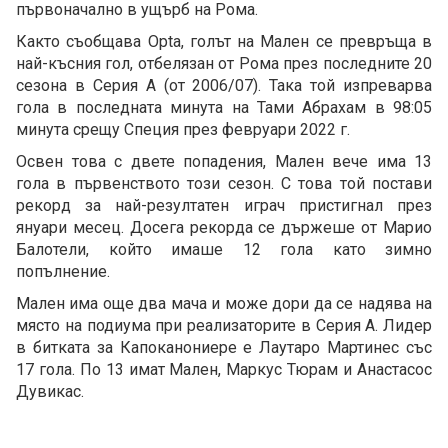
първоначално в ущърб на Рома.
Както съобщава Opta, голът на Мален се превръща в
най-късния гол, отбелязан от Рома през последните 20
сезона в Серия А (от 2006/07). Така той изпреварва
гола в последната минута на Тами Абрахам в 98:05
минута срещу Специя през февруари 2022 г.
Освен това с двете попадения, Мален вече има 13
гола в първенството този сезон. С това той постави
рекорд за най-резултатен играч пристигнал през
януари месец. Досега рекорда се държеше от Марио
Балотели, който имаше 12 гола като зимно
попълнение.
Мален има още два мача и може дори да се надява на
място на подиума при реализаторите в Серия А. Лидер
в битката за Капоканониере е Лаутаро Мартинес със
17 гола. По 13 имат Мален, Маркус Тюрам и Анастасос
Дувикас.