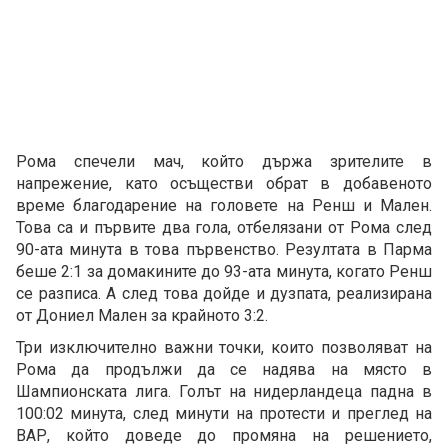
Рома спечели мач, който държа зрителите в
напрежение, като осъществи обрат в добавеното
време благодарение на головете на Ренш и Мален.
Това са и първите два гола, отбелязани от Рома след
90-ата минута в това първенство. Резултата в Парма
беше 2:1 за домакините до 93-ата минута, когато Ренш
се разписа. А след това дойде и дузпата, реализирана
от Дониел Мален за крайното 3:2.
Три изключително важни точки, които позволяват на
Рома да продължи да се надява на място в
Шампионската лига. Голът на нидерландеца падна в
100:02 минута, след минути на протести и преглед на
ВАР, който доведе до промяна на решението,