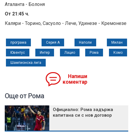
Аталанта - Болоня
От 21:45 ч.
Каляри - Торино, Сасуоло - Лече, Удинезе - Кремонезе
програма
Серия А
Наполи
Милан
Ювентус
Интер
Лацио
Рома
Комо
Шампионска лига
Напиши
коментар
Още от Рома
Официално: Рома задържа
капитана си с нов договор