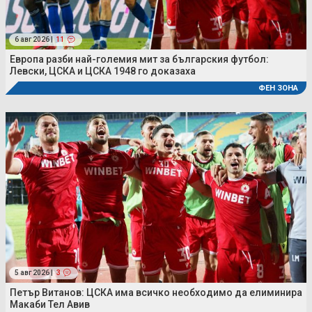
6 авг 2026 |
11
Европа разби най-големия мит за българския футбол:
Левски, ЦСКА и ЦСКА 1948 го доказаха
ФЕН ЗОНА
5 авг 2026 |
3
Петър Витанов: ЦСКА има всичко необходимо да елиминира
Макаби Тел Авив