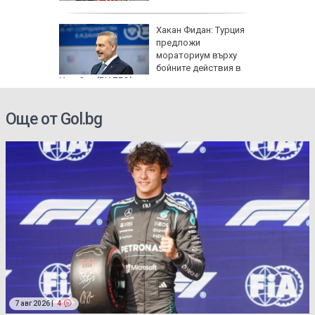
: Как да
Хакан Фидан: Турция
пасните
предложи
мораториум върху
бойните действия в
Украйна (ВИДЕО)
Още от Gol.bg
7 авг 2026 |
4