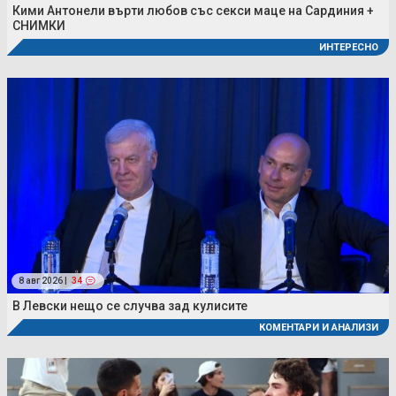
Кими Антонели върти любов със секси маце на Сардиния +
СНИМКИ
ИНТЕРЕСНО
8 авг 2026 |
34
В Левски нещо се случва зад кулисите
КОМЕНТАРИ И АНАЛИЗИ