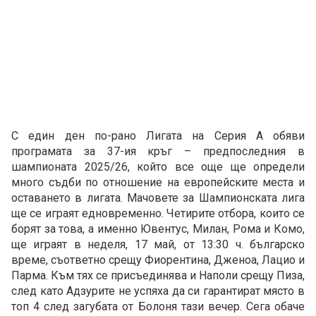
С един ден по-рано Лигата на Серия А обяви
програмата за 37-ия кръг – предпоследния в
шампионата 2025/26, който все още ще определи
много съдби по отношение на европейските места и
оставането в лигата. Мачовете за Шампионската лига
ще се играят едновременно. Четирите отбора, които се
борят за това, а именно Ювентус, Милан, Рома и Комо,
ще играят в неделя, 17 май, от 13:30 ч. българско
време, съответно срещу Фиорентина, Дженоа, Лацио и
Парма. Към тях се присъединява и Наполи срещу Пиза,
след като Адзурите не успяха да си гарантират място в
топ 4 след загубата от Болоня тази вечер. Сега обаче