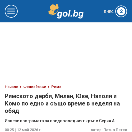
2
ДНЕС
Начало
Фенсайтове
Рома
Римското дерби, Милан, Юве, Наполи и
Комо по едно и също време в неделя на
обяд
Излезе програмата за предпоследният кръг в Серия А
00:25 | 12 май 2026 г.
автор:
Петьо Петев