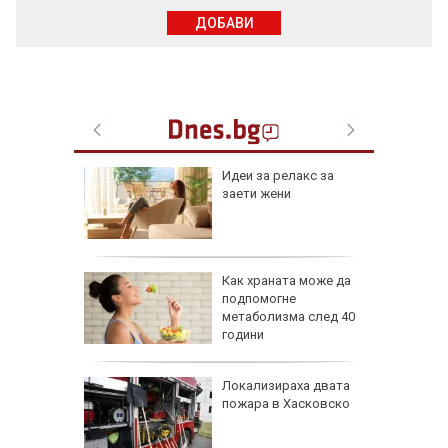
ДОБАВИ
езопасно
Идеи за релакс за
рлеж
заети жени
равим,
Как храната може да
ичната
подпомогне
жбина
метаболизма след 40
години
артофи
Локализираха двата
кашкавал
пожара в Хасковско