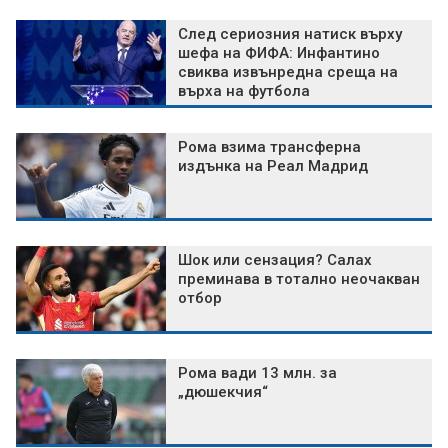
След сериозния натиск върху
шефа на ФИФА: Инфантино
свиква извънредна среща на
върха на футбола
Рома взима трансферна
издънка на Реал Мадрид
Шок или сензация? Салах
преминава в тотално неочакван
отбор
Рома вади 13 млн. за
„дюшекчия“