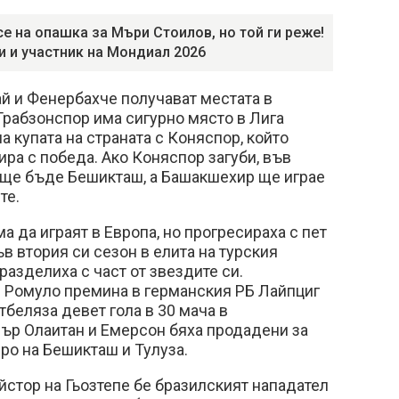
се на опашка за Мъри Стоилов, но той ги реже!
и и участник на Мондиал 2026
й и Фенербахче получават местата в
Трабзонспор има сигурно място в Лига
а купата на страната с Коняспор, който
ра с победа. Ако Коняспор загуби, във
р ще бъде Бешикташ, а Башакшехир ще играе
те.
а да играят в Европа, но прогресираха с пет
в втория си сезон в елита на турския
разделиха с част от звездите си.
 Ромуло премина в германския РБ Лайпциг
тбеляза девет гола в 30 мача в
иър Олаитан и Емерсон бяха продадени за
ро на Бешикташ и Тулуза.
йстор на Гьозтепе бе бразилският нападател