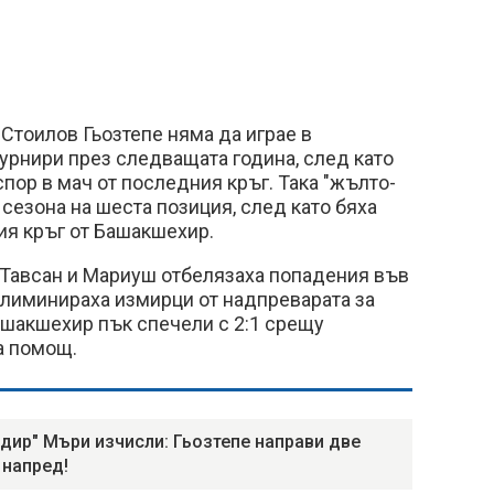
Стоилов Гьозтепе няма да играе в
урнири през следващата година, след като
спор в мач от последния кръг. Така "жълто-
сезона на шеста позиция, след като бяха
ия кръг от Башакшехир.
 Тавсан и Мариуш отбелязаха попадения във
 елиминираха измирци от надпреварата за
ашакшехир пък спечели с 2:1 срещу
да помощ.
дир" Мъри изчисли: Гьозтепе направи две
 напред!