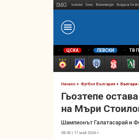
Investor
Dnes
Bloombergtv
Bulgaria On Ai
Megavselena.bg
ЦСКА
ЛЕВСКИ
ТВ 
Начало
Футбол България
Българи 
Гьозтепе остава
на Мъри Стоило
Шампионът Галатасарай и Ф
08:45 | 17 май 2026 г.