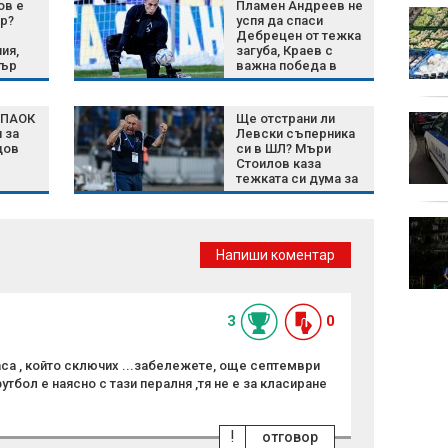
ов е
Пламен Андреев не
90-годишен мъж от
р?
успя да спаси
Кобиляне е в
Дебрецен от тежка
ия,
загуба, Краев с
неизвестност
пър
важна победа в
нала
Лигата на
конференциите
 ПАОК
Ще отстрани ли
Турция ограничава
 за
Левски съперника
корабния трафик към
дов
си в ШЛ? Мъри
Черно море заради
Стоилов каза
зачестилите атаки
тежката си дума за
битките с Кайрат
Потребители: Цените
растат след
Напиши коментар
въвеждането на
еврото (ВИДЕО)
окупи
3
0
аса , който сключих ...забележете, още септември
утбол е наясно с тази пералня ,тя не е за класиране
!
отговор