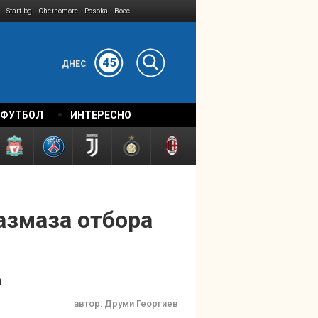
Start.bg
Chernomore
Posoka
Boec
45
ДНЕС
 ФУТБОЛ
ИНТЕРЕСНО
азмаза отбора
а
автор:
Друми Георгиев