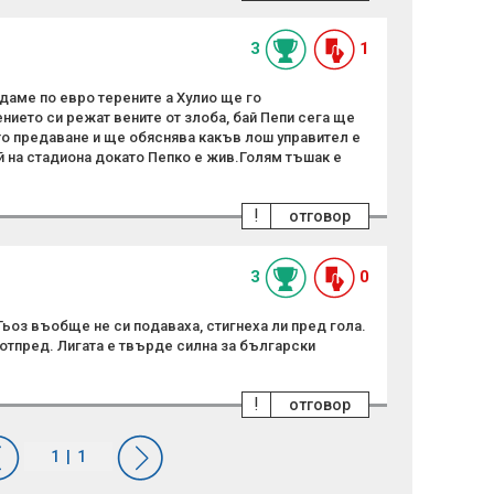
3
1
даме по евро терените а Хулио ще го
нието си режат вените от злоба, бай Пепи сега ще
о предаване и ще обяснява какъв лош управител е
й на стадиона докато Пепко е жив.Голям тъшак е
!
отговор
3
0
 Гьоз въобще не си подаваха, стигнеха ли пред гола.
 отпред. Лигата е твърде силна за български
!
отговор