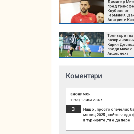
Димитър Мит
пред трансфе
Клубове от
Германия, Дан
Австрия и Ки
следят нацио
Треньорът на
разкри новини
Кирил Деспо
преди мача с
Андерлехт
Коментари
анонимен
11:48 | 17 май 2026 г.
3
Нищо , просто спечелих б
месец 2025 , който гледа ф
в турнирите ,тя е да пере