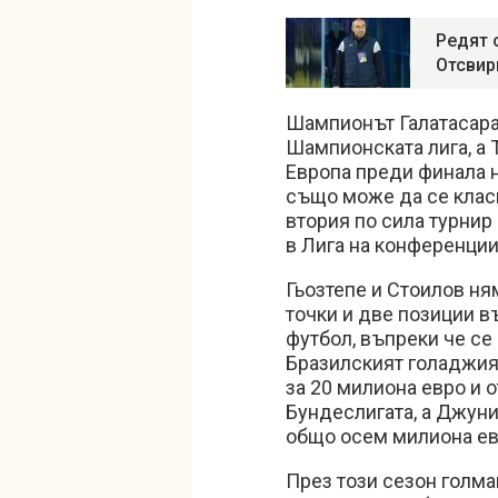
Редят 
Отсвир
Шампионът Галатасара
Шампионската лига, а 
Европа преди финала н
също може да се класи
втория по сила турни
в Лига на конференции
Гьозтепе и Стоилов ням
точки и две позиции въ
футбол, въпреки че се 
Бразилският голаджия
за 20 милиона евро и о
Бундеслигата, а Джун
общо осем милиона ев
През този сезон голма