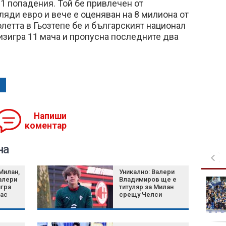
11 попадения. Той бе привлечен от
ляди евро и вече е оценяван на 8 милиона от
олетта в Гьозтепе бе и българският национал
изигра 11 мача и пропусна последните два
Напиши
коментар
на
Милан,
Уникално: Валери
алери
Владимиров ще е
Даниел Динев: В
гра
титуляр за Милан
България е почти
час
срещу Челси
невъзможно да си
намериш спаринги за
кикбокс в тежка категория