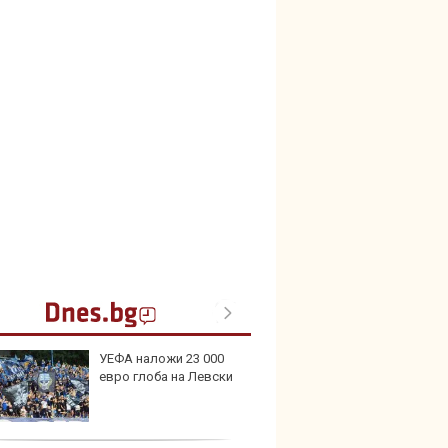
УЕФА наложи 23 000
В Кит
евро глоба на Левски
забра
автом