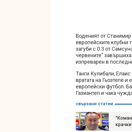
Воденият от Станимир 
европейските клубни т
загуби с 0:3 от Самсун
червените" завършиха 
изпреварен в последн
Танги Кулибали, Елаис
вратата на Гьозтепе и
европейски футбол. Б
Газиантеп и чака чуж
свързани статии
"Коман
крачки