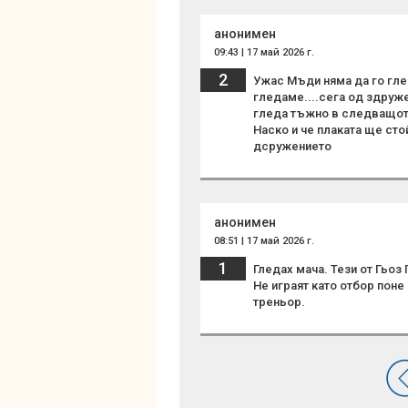
анонимен
09:43 | 17 май 2026 г.
2
Ужас Мъди няма да го гле
гледаме....сега од здруже
гледа тъжно в следващот
Наско и че плаката ще сто
дсружението
анонимен
08:51 | 17 май 2026 г.
1
Гледах мача. Тези от Гьоз
Не играят като отбор поне
треньор.