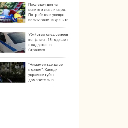
Последен ден на
Този н
цените в лева и евро:
може 
Потребители усещат
Европ
поскъпване на храните
Убийство след семеен
Домаш
конфликт: 18-годишен
губи о
е задържан в
стена
Странско
зареж
"Нямаме къде да се
Кой гу
върнем": Хиляди
нашес
украинци губят
китай
домовете си в
раните територии