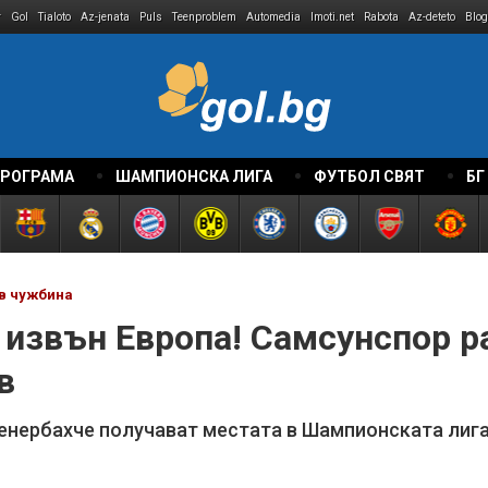
r
Gol
Tialoto
Az-jenata
Puls
Teenproblem
Automedia
Imoti.net
Rabota
Az-deteto
Blog
ПРОГРАМА
ШАМПИОНСКА ЛИГА
ФУТБОЛ СВЯТ
БГ
в чужбина
 извън Европа! Самсунспор р
в
енербахче получават местата в Шампионската лиг