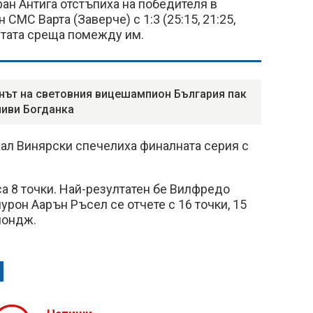
ан Антига отстъпиха на победителя в
СМС Варта (Заверче) с 1:3 (25:15, 21:25,
петата среща помежду им.
нът на световния вицешампион България пак
иви Богданка
хал Винярски спечелиха финалната серия с
а 8 точки. Най-резултатен бе Вилфредо
лурон Аарън Ръсел се отчете с 16 точки, 15
лондж.