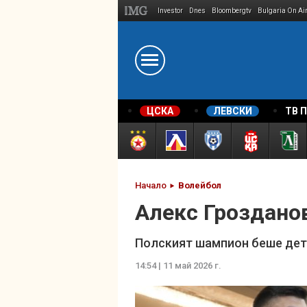
Investor
Dnes
Bloombergtv
Bulgaria On Ai
Megavselena.bg
ЦСКА
ЛЕВСКИ
ТВ 
Начало
Волейбол
Алекс Гроздано
Полският шампион беше де
14:54 | 11 май 2026 г.