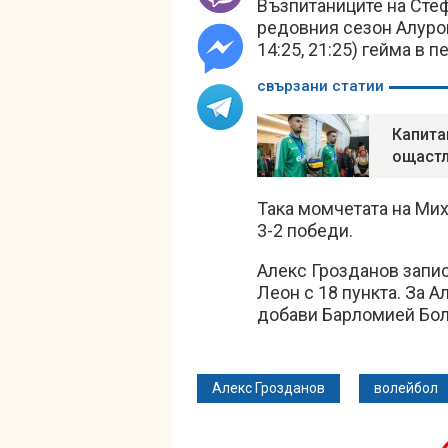
Възпитаниците на Стеф
редовния сезон Алурон 
14:25, 21:25) гейма в 
свързани статии
Капита
ощастл
Така момчетата на Ми
3-2 победи.
Алекс Грозданов запис
Леон с 18 пункта. За А
добави Барломией Бо
Алекс Грозданов
волейбол