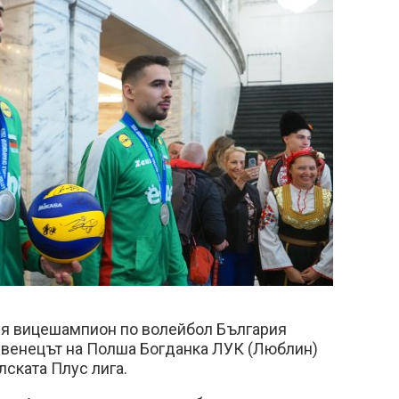
ия вицешампион по волейбол България
рвенецът на Полша Богданка ЛУК (Люблин)
лската Плус лига.