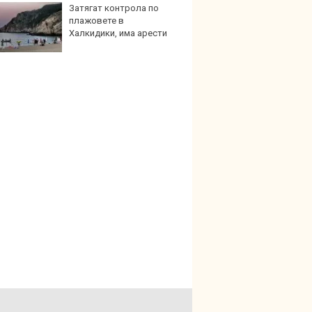
Затягат контрола по
Венера
плажовете в
какво
Халкидики, има арести
зодии