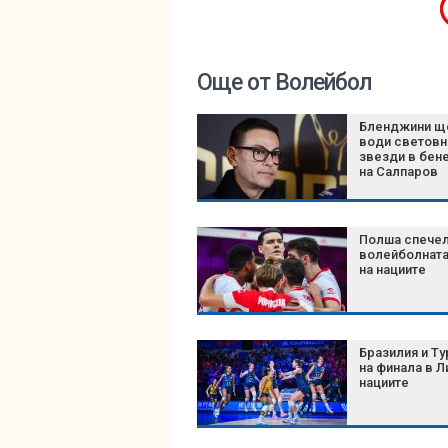
Още от Волейбол
Бленджини щ
води световн
звезди в бен
на Салпаров
Полша спече
волейболната
на нациите
Бразилия и Ту
на финала в Л
нациите