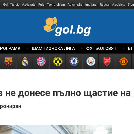
r
Gol
Tialoto
Az-jenata
Puls
Teenproblem
Automedia
Imoti.net
Rabota
Az-deteto
Blog
ПРОГРАМА
ШАМПИОНСКА ЛИГА
ФУТБОЛ СВЯТ
БГ
в не донесе пълно щастие на
трониран