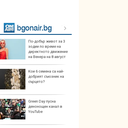
По-добър живот за 3
Страх
зодии по време на
вече 
директното движение
на рус
на Венера на 8 август
Кои 6 семена са най-
Стран
добрият съюзник на
позиц
сърцето?
дести
косми
Green Day пусна
Една о
денонощен канал в
Остро
YouTube
Lada N
хил. п