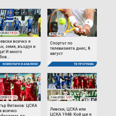
г 2026 |
14
8 авг 2026
Левски всичко е
Спортът по
ън, земя, въздух и
телевизията днес, 8
да! И много
август
ов...
ТВ ПРОГРАМА
КОМЕНТАРИ И АНАЛИЗИ
г 2026 |
3
7 авг 2026 |
5
тър Витанов: ЦСКА
Левски, ЦСКА или
а всичко
ЦСКА 1948: Кой ще е
обходимо да