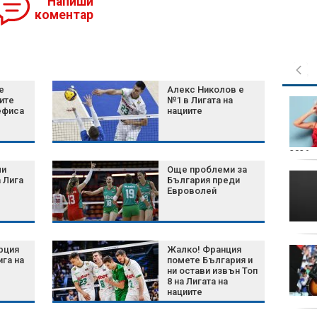
Напиши
коментар
е
Алекс Николов е
ите
№1 в Лигата на
ефиса
нациите
2026 г.
ли
Още проблеми за
 Лига
България преди
Евроволей
рция
Жалко! Франция
ига на
помете България и
ни остави извън Топ
8 на Лигата на
нациите