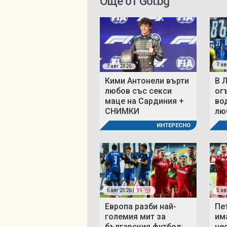
Още от Gol.bg
7 ав
7 авг 2026
Кими Антонели върти
В 
любов със секси
ог
маце на Сардиния +
во
СНИМКИ
люб
ИНТЕРЕСНО
6 авг 2026 |
11
5 ав
Европа разби най-
Пе
големия мит за
им
българския футбол:
не