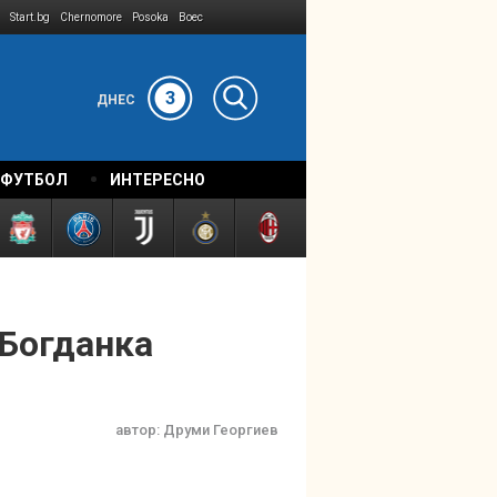
Start.bg
Chernomore
Posoka
Boec
3
ДНЕС
 ФУТБОЛ
ИНТЕРЕСНО
 Богданка
автор:
Друми Георгиев