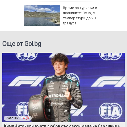
Време за туризъм в
 рекорд:
планините: Ясно, с
 юни и
температури до 20
ята
градуса
Още от Gol.bg
7 авг 2026 |
4
Кими Антонели върти любов със секси маце на Сардиния +