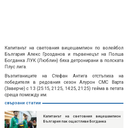
Капитанът на световния вицешампион по волейбол
България Алекс Грозданов и първенецът на Полша
Богданка ЛУК (Люблин) бяха детронирани в полската
Плус лига.
Възпитаниците на Стефан Антига отстъпиха на
победителя в редовния сезон Алурон СМС Варта
(Заверче) с 1:3 (25:15, 21:25, 14:25, 21:25) гейма в петата
среща помежду им.
свързани статии
Капитанът на световния вицешампион
България пак ощастливи Богданка