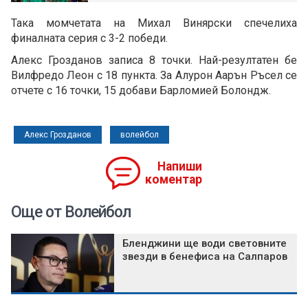
Така момчетата на Михал Винярски спечелиха
финалната серия с 3-2 победи.
Алекс Грозданов записа 8 точки. Най-резултатен бе
Вилфредо Леон с 18 пункта. За Алурон Аарън Ръсел се
отчете с 16 точки, 15 добави Барломией Болондж.
Алекс Грозданов
волейбол
Напиши
коментар
Още от Волейбол
Бленджини ще води световните
звезди в бенефиса на Салпаров