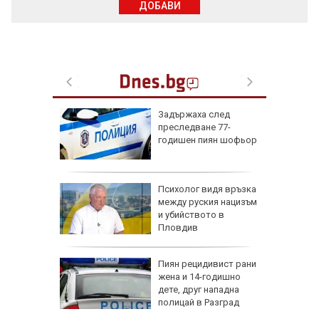
ДОБАВИ
: Без
Задържаха след
ПВО е
преследване 77-
а се
годишен пиян шофьор
ев: Без
Психолог видя връзка
й"
между руския нацизъм
и убийството в
ЕЦ-овете
Пловдив
а 9-
Пиян рецидивист рани
на пътя
жена и 14-годишно
дете, друг нападна
полицай в Разград