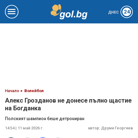
24
ДНЕС
Начало
Волейбол
Алекс Грозданов не донесе пълно щастие
на Богданка
Полският шампион беше детрониран
14:54 | 11 май 2026 г.
автор:
Друми Георгиев