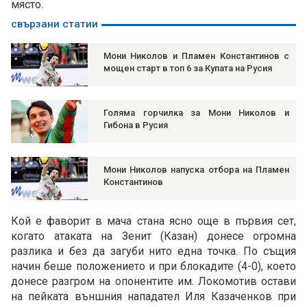
място.
свързани статии
Мони Николов и Пламен Константинов с
мощен старт в топ 6 за Купата на Русия
Голяма горчилка за Мони Николов и
Гибона в Русия
Мони Николов напуска отбора на Пламен
Константинов
Кой е фаворит в мача стана ясно още в първия сет,
когато атаката на Зенит (Казан) донесе огромна
разлика и без да загуби нито една точка. По същия
начин беше положението и при блокадите (4-0), което
донесе разгром на опонентите им. Локомотив остави
на пейката външния нападател Иля Казаченков при