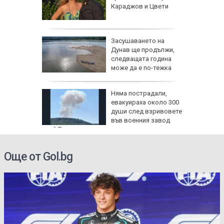
рова:
Караджов и Цвети
сочвали
ите са
Засушаването на
з нощта,
Дунав ще продължи,
 мислим
следващата година
може да е по-тежка
 е жив и
Няма пострадали,
нти
евакуираха около 300
лание за
души след взривовете
 песни
във военния завод
край Трявна
Още от Gol.bg