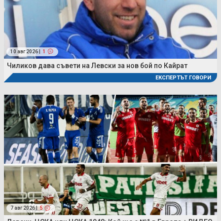
10 авг 2026 |
1
Чиликов дава съвети на Левски за нов бой по Кайрат
ЕКСПЕРТЪТ ГОВОРИ
7 авг 2026 |
5