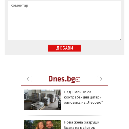
ДОБАВИ
Над 1 млн. къса
владян
контрабандни цигари
заловиха на „Лесово“
а
Нова жена разруши
она пред
брака на майстор