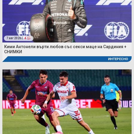
7 авг 2026 |
4
Кими Антонели върти любов със секси маце на Сардиния +
СНИМКИ
ИНТЕРЕСНО