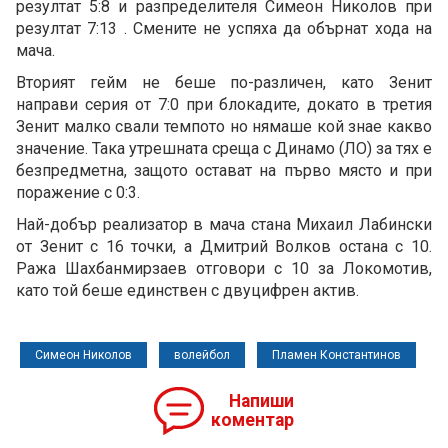
резултат 5:8 и разпределителя Симеон Николов при
резултат 7:13 . Смените не успяха да обърнат хода на
мача.
Вторият гейм не беше по-различен, като Зенит
направи серия от 7:0 при блокадите, докато в третия
Зенит малко свали темпото но нямаше кой знае какво
значение. Така утрешната среща с Динамо (ЛО) за тях е
безпредметна, защото остават на първо място и при
поражение с 0:3.
Най-добър реализатор в мача стана Михаил Лабински
от Зенит с 16 точки, а Дмитрий Волков остана с 10.
Ража Шахбанмирзаев отговори с 10 за Локомотив,
като той беше единствен с двуцифрен актив.
Симеон Николов
волейбол
Пламен Константинов
Напиши
коментар