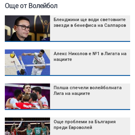
Още от Волейбол
Бленджини ще води световните
звезди в бенефиса на Салпаров
Алекс Николов е №1 в Лигата на
нациите
Полша спечели волейболната
Лига на нациите
Още проблеми за България
преди Евроволей