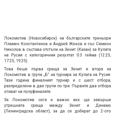
Локомотив (Новосибирск) на българските треньори
Пламен Константинов и Андрей Жеков и със Симеон
Николов в състава отстъпи на Зенит (Казан) за Купата
на Русия с категоричния резултат 0:3 гейма (12:25,
17:25, 19:25).
Това беше първа среща за Зенит и втора за
Локомотив в група „Б“ на турнира за Купата на Русия.
Тази година финалният турнир е с шест отбора,
разпределени в две групи по три. Първите два отбора
отиват на полуфиналите.
За Локомотив сега е важно акк ще завърши
утрешната среща между Зенит и Динамо
(Ленинградска област), за да се доберат до 2-ото