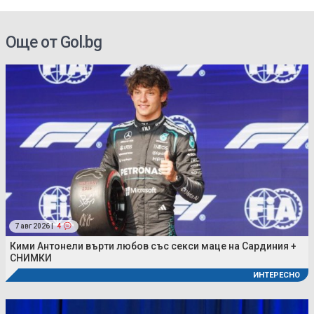
Още от Gol.bg
7 авг 2026 |
4
Кими Антонели върти любов със секси маце на Сардиния +
СНИМКИ
ИНТЕРЕСНО