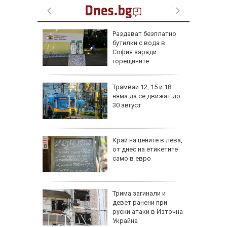
ън се е
Раздават безплатно
л по
бутилки с вода в
София заради
горещините
изпепели
Трамваи 12, 15 и 18
, над 20
няма да се движат до
30 август
ВИДЕО)
рона
Край на цените в лева,
 Няма
от днес на етикетите
само в евро
и
а без
Трима загинали и
губа от
девет ранени при
руски атаки в Източна
Украйна