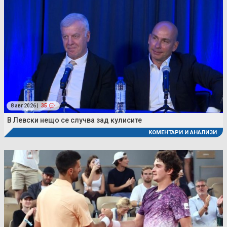
8 авг 2026 |
35
В Левски нещо се случва зад кулисите
КОМЕНТАРИ И АНАЛИЗИ