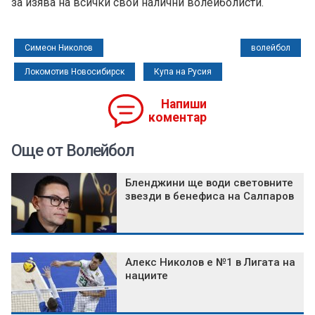
за изява на всички свои налични волейболисти.
Симеон Николов
волейбол
Локомотив Новосибирск
Купа на Русия
Напиши
коментар
Още от Волейбол
Бленджини ще води световните
звезди в бенефиса на Салпаров
Алекс Николов е №1 в Лигата на
нациите