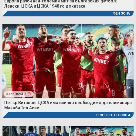
Европа разби най-големия мит за българския футбол:
Левски, ЦСКА и ЦСКА 1948 го доказаха
ФЕН ЗОНА
5 авг 2026 |
3
Петър Витанов: ЦСКА има всичко необходимо да елиминира
Макаби Тел Авив
ЕКСПЕРТЪТ ГОВОРИ