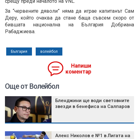
срещу преди началото на VNL.
За “червените дяволи” няма да играе капитанът Сам
Деру, който очаква да стане баща съвсем скоро от
бившата национална на България Добриана
Рабаджиева.
България
волейбол
Напиши
коментар
Още от Волейбол
Бленджини ще води световните
звезди в бенефиса на Салпаров
Алекс Николов е №1 в Лигата на