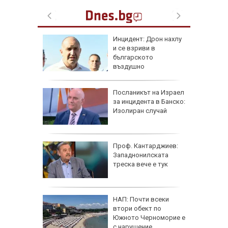
 в
Инцидент: Дрон нахлу
и се взриви в
българското
о
въздушно
пространство
рна на
Посланикът на Израел
де
за инцидента в Банско:
ничен
Изолиран случай
AI
Проф. Кантарджиев:
Западнонилската
ист
треска вече е тук
а е
 Гърция
НАП: Почти всеки
ривата и
втори обект по
Южното Черноморие е
 да
с нарушение