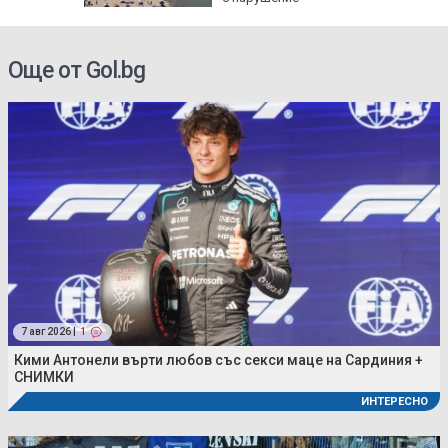
Още от Gol.bg
7 авг 2026 |
1
Кими Антонели върти любов със секси маце на Сардиния +
СНИМКИ
ИНТЕРЕСНО