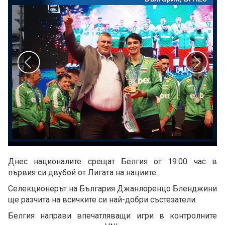
Днес националите срещат Белгия от 19:00 час в
първия си двубой от Лигата на нациите.
Селекционерът на България Джанлоренцо Бленджини
ще разчита на всичките си най-добри състезатели.
Белгия направи впечатляващи игри в контролните