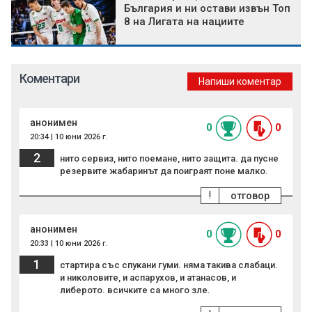
България и ни остави извън Топ
8 на Лигата на нациите
Коментари
Напиши коментар
анонимен
0
0
20:34 | 10 юни 2026 г.
2
нито сервиз, нито поемане, нито защита. да пусне
резервите жабаринът да поиграят поне малко.
!
отговор
анонимен
0
0
20:33 | 10 юни 2026 г.
1
стартира със спукани гуми. няма такива слабаци.
и николовите, и аспарухов, и атанасов, и
либерото. всичките са много зле.