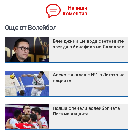
Напиши
коментар
Още от Волейбол
Бленджини ще води световните
звезди в бенефиса на Салпаров
Алекс Николов е №1 в Лигата на
нациите
Полша спечели волейболната
Лига на нациите