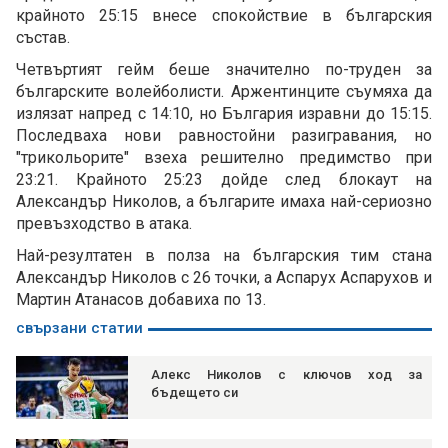
крайното 25:15 внесе спокойствие в българския
състав.
Четвъртият гейм беше значително по-труден за
българските волейболисти. Аржентинците съумяха да
излязат напред с 14:10, но България изравни до 15:15.
Последваха нови равностойни разигравания, но
"трикольорите" взеха решително предимство при
23:21. Крайното 25:23 дойде след блокаут на
Александър Николов, а българите имаха най-сериозно
превъзходство в атака.
Най-резултатен в полза на българския тим стана
Александър Николов с 26 точки, а Аспарух Аспарухов и
Мартин Атанасов добавиха по 13.
свързани статии
Алекс Николов с ключов ход за
бъдещето си