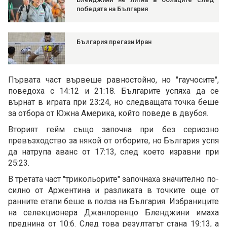
победата на България
България прегази Иран
Първата част вървеше равностойно, но "гаучосите",
поведоха с 14:12 и 21:18. Българите успяха да се
върнат в играта при 23:24, но следващата точка беше
за отбора от Южна Америка, който поведе в двубоя.
Вторият гейм също започна при без сериозно
превъзходство за някой от отборите, но България успя
да натрупа аванс от 17:13, след което изравни при
25:23.
В третата част "трикольорите" започнаха значително по-
силно от Аржентина и разликата в точките още от
ранните етапи беше в полза на България. Избраниците
на селекционера Джанлоренцо Бленджини имаха
преднина от 10:6. След това резултатът стана 19:13, а