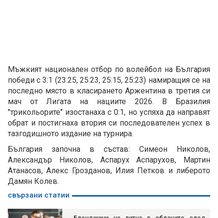
Мъжкият национален отбор по волейбол на България
победи с 3:1 (23:25, 25:23, 25:15, 25:23) намиращия се на
последно място в класирането Аржентина в третия си
мач от Лигата на нациите 2026. В Бразилия
"трикольорите" изостанаха с 0:1, но успяха да направят
обрат и постигнаха втория си последователен успех в
тазгодишното издание на турнира.
България започна в състав: Симеон Николов,
Александър Николов, Аспарух Аспарухов, Мартин
Атанасов, Алекс Грозданов, Илия Петков и либерото
Дамян Колев.
свързани статии
Бленджини не литна в облаците след