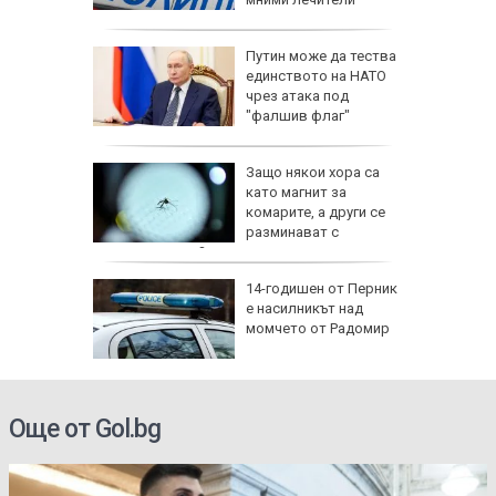
ели и
Путин може да тества
иха
единството на НАТО
алиев в
чрез атака под
път
"фалшив флаг"
ревен
Защо някои хора са
ец
като магнит за
шив
комарите, а други се
ми
разминават с
ухапванията им?
аничават
14-годишен от Перник
м София
е насилникът над
", АМ
момчето от Радомир
Още от Gol.bg