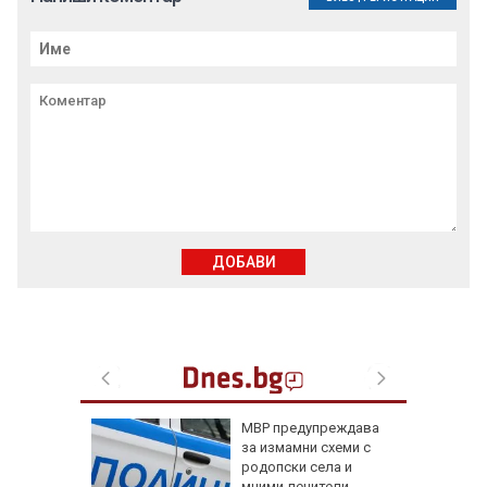
ДОБАВИ
Куче
МВР предупреждава
ина си,
за измамни схеми с
сно
родопски села и
сата и
мними лечители