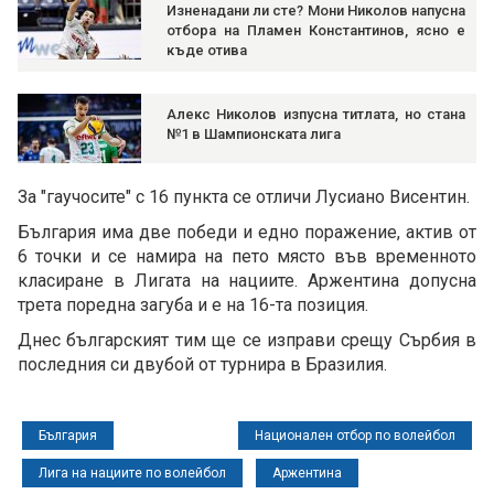
Изненадани ли сте? Мони Николов напусна
отбора на Пламен Константинов, ясно е
къде отива
Алекс Николов изпусна титлата, но стана
№1 в Шампионската лига
За "гаучосите" с 16 пункта се отличи Лусиано Висентин.
България има две победи и едно поражение, актив от
6 точки и се намира на пето място във временното
класиране в Лигата на нациите. Аржентина допусна
трета поредна загуба и е на 16-та позиция.
Днес българският тим ще се изправи срещу Сърбия в
последния си двубой от турнира в Бразилия.
България
Национален отбор по волейбол
Лига на нациите по волейбол
Аржентина