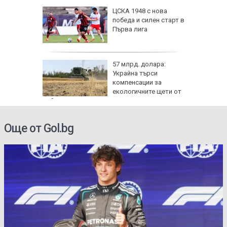
те сили
ЦСКА 1948 с нова
7 години
победа и силен старт в
о си
Първа лига
нго
57 млрд. долара:
ите си
Украйна търси
резерват
компенсации за
екологичните щети от
войната
Още от Gol.bg