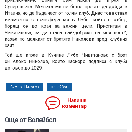
приключение. Винаги съм искал да играя в
Суперлигата. Мечтата ми не беше просто да дойда в
Италия, но да бъда част от голям клуб. Днес това става
възможно с трансфера ми в Лубе, който е отбор,
борещ се до края за важни цели. Пристигам в
Чивитанова, за да стана най-добрият на моя пост!",
казва по-малкият от братята Николови пред клубния
сайт.
Той ще играе в Кучине Лубе Чивитанова с брат
си Алекс Николов, който наскоро подписа с клуба
договор до 2029.
Симеон Николов
волейбол
Напиши
коментар
Още от Волейбол