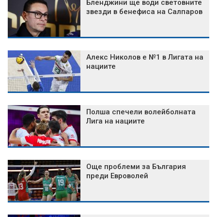
Бленджини ще води световните
звезди в бенефиса на Салпаров
Алекс Николов е №1 в Лигата на
нациите
Полша спечели волейболната
Лига на нациите
Още проблеми за България
преди Евроволей