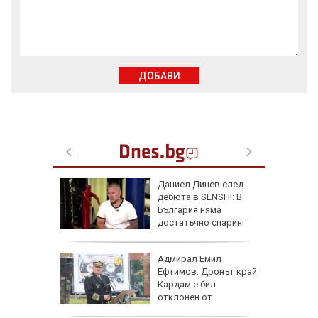
ДОБАВИ
личат
Даниел Динев след
 с
дебюта в SENSHI: В
България няма
ъв
достатъчно спаринг
партньори
одължи
Адмирал Емил
рия с
Ефтимов: Дронът край
око"
Кардам е бил
отклонен от
електронна война