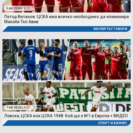
5 авг 2026 |
3
Петър Витанов: ЦСКА има всичко необходимо да елиминира
Макаби Тел Авив
ЕКСПЕРТЪТ ГОВОРИ
7 авг 2026 |
5
Левски, ЦСКА или ЦСКА 1948: Кой ще е №1 в Европа + ВИДЕО
СПОРТ И БИЗНЕС