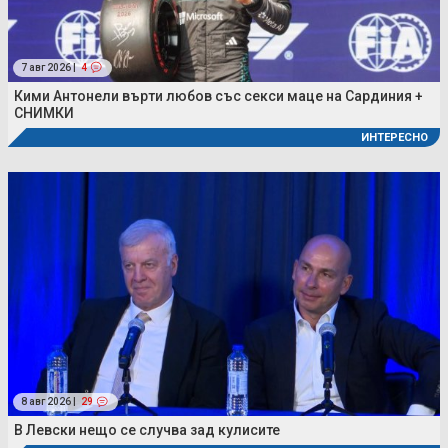
7 авг 2026 |
4
Кими Антонели върти любов със секси маце на Сардиния +
СНИМКИ
ИНТЕРЕСНО
8 авг 2026 |
29
В Левски нещо се случва зад кулисите