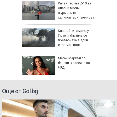
Китай тества Z-10 за
опасни мисии:
щурмовите
хеликоптери тренират
полети под радара
Как войните между
Иран и Украйна се
превърнаха в един
енергиен шок
о се
Меган Маркъл по
кво
бански в басейна за
оти
ЧРД
Още от Gol.bg