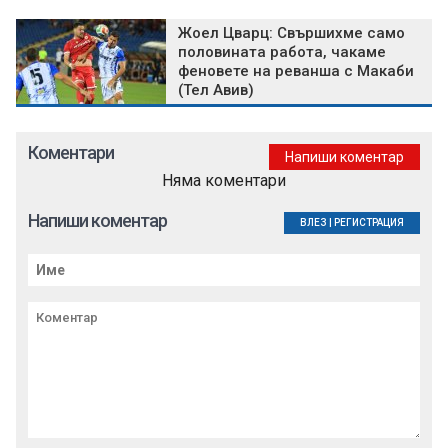
Жоел Цварц: Свършихме само
половината работа, чакаме
феновете на реванша с Макаби
(Тел Авив)
Коментари
Напиши коментар
Няма коментари
Напиши коментар
ВЛЕЗ
|
РЕГИСТРАЦИЯ