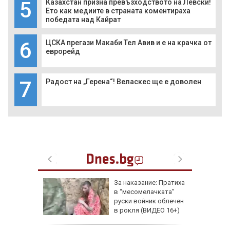
5
Казахстан призна превъзходството на Левски!
Ето как медиите в страната коментираха
победата над Кайрат
6
ЦСКА прегази Макаби Тел Авив и е на крачка от
еврорейд
7
Радост на „Герена“! Веласкес ще е доволен
еги: Как
За наказание: Пратиха
в “месомелачката”
да
руски войник облечен
 хората?
в рокля (ВИДЕО 16+)