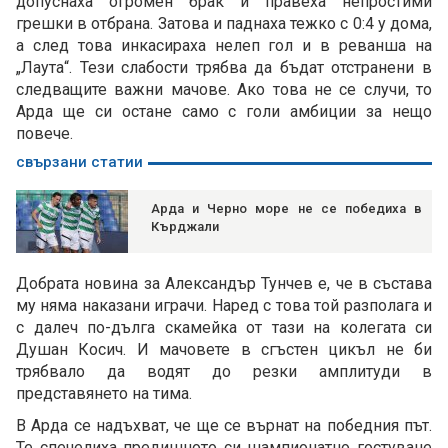
допуснаха огромен брак и правеха непростими
грешки в отбрана. Затова и паднаха тежко с 0:4 у дома,
а след това инкасираха нелеп гол и в реванша на
„Лаута“. Тези слабости трябва да бъдат отстранени в
следващите важни мачове. Ако това не се случи, то
Арда ще си остане само с голи амбиции за нещо
повече.
свързани статии
Арда и Черно море не се победиха в
Кърджали
Добрата новина за Александър Тунчев е, че в състава
му няма наказани играчи. Наред с това той разполага и
с далеч по-дълга скамейка от тази на колегата си
Душан Косич. И мачовете в сгъстен цикъл не би
трябвало да водят до резки амплитуди в
представянето на тима.
В Арда се надъхват, че ще се върнат на победния път.
Те спечелиха предишното си шампионатно гостуване