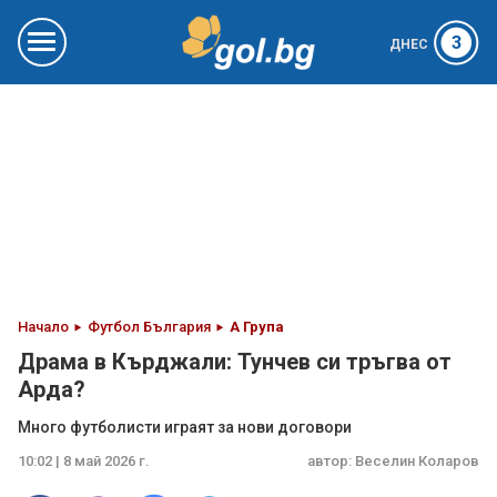
3
ДНЕС
Начало
Футбол България
А Група
Драма в Кърджали: Тунчев си тръгва от
Арда?
Много футболисти играят за нови договори
10:02 | 8 май 2026 г.
автор:
Веселин Коларов