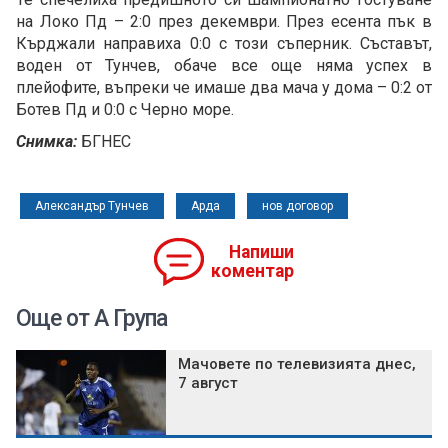
на Локо Пд – 2:0 през декември. През есента пък в
Кърджали направиха 0:0 с този съперник. Съставът,
воден от Тунчев, обаче все още няма успех в
плейофите, въпреки че имаше два мача у дома – 0:2 от
Ботев Пд и 0:0 с Черно море.
Снимка:
БГНЕС
Александър Тунчев
Арда
нов договор
Напиши
коментар
Още от А Група
Мачовете по телевизията днес,
7 август