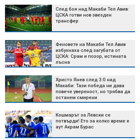
След боя над Макаби Тел Авив:
ЦСКА готви нов звезден
трансфер
Феновете на Макаби Тел Авив
избухнаха след загубата от
ЦСКА: Срам и позор, истината
лъсна
Христо Янев след 3:0 над
Макаби: Тази победа ни дава
повече увереност, но трябва да
останем смирени
Кошмарът за Левски се
потвърди! Ето за колко време е
аут Акрам Бурас