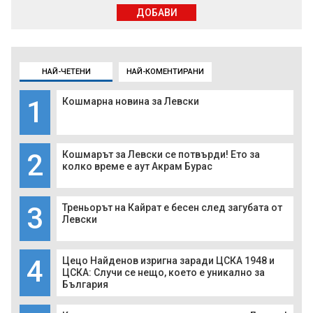
ДОБАВИ
НАЙ-ЧЕТЕНИ
НАЙ-КОМЕНТИРАНИ
1
Кошмарна новина за Левски
2
Кошмарът за Левски се потвърди! Ето за
колко време е аут Акрам Бурас
3
Треньорът на Кайрат е бесен след загубата от
Левски
4
Цецо Найденов изригна заради ЦСКА 1948 и
ЦСКА: Случи се нещо, което е уникално за
България