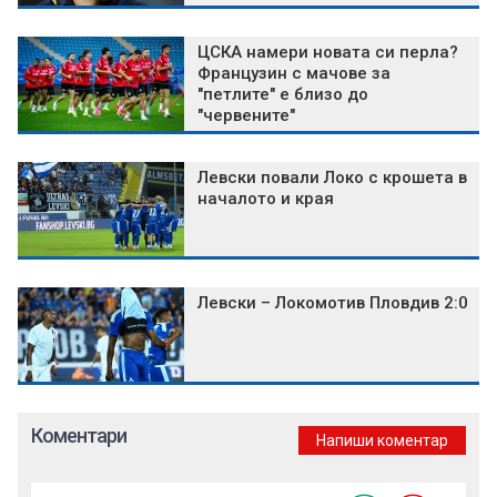
ЦСКА намери новата си перла?
Французин с мачове за
"петлите" е близо до
"червените"
Левски повали Локо с крошета в
началото и края
Левски – Локомотив Пловдив 2:0
Коментари
Напиши коментар