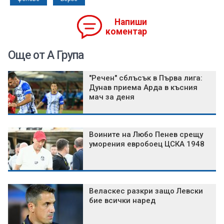
Напиши
коментар
Още от А Група
"Речен" сблъсък в Първа лига:
Дунав приема Арда в късния
мач за деня
Воините на Любо Пенев срещу
уморения евробоец ЦСКА 1948
Веласкес разкри защо Левски
бие всички наред