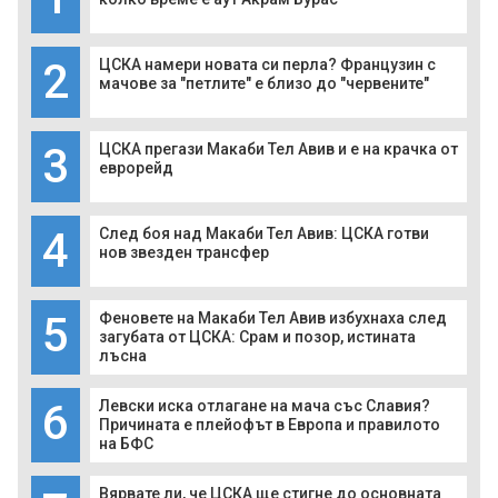
2
ЦСКА намери новата си перла? Французин с
мачове за "петлите" е близо до "червените"
3
ЦСКА прегази Макаби Тел Авив и е на крачка от
еврорейд
4
След боя над Макаби Тел Авив: ЦСКА готви
нов звезден трансфер
5
Феновете на Макаби Тел Авив избухнаха след
загубата от ЦСКА: Срам и позор, истината
лъсна
6
Левски иска отлагане на мача със Славия?
Причината е плейофът в Европа и правилото
на БФС
Вярвате ли, че ЦСКА ще стигне до основната