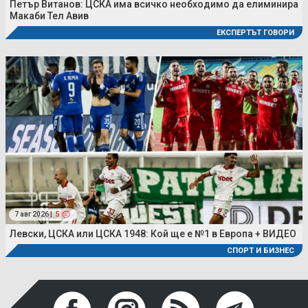
Петър Витанов: ЦСКА има всичко необходимо да елиминира
Макаби Тел Авив
ЕКСПЕРТЪТ ГОВОРИ
7 авг 2026 |
5
Левски, ЦСКА или ЦСКА 1948: Кой ще е №1 в Европа + ВИДЕО
СПОРТ И БИЗНЕС