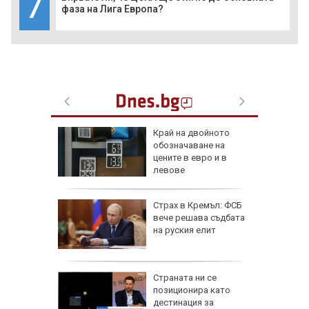
7
фаза на Лига Европа?
ака по
Край на двойното
ви и
обозначаване на
иев и
цените в евро и в
левове
иск за
Страх в Кремъл: ФСБ
анжев
вече решава съдбата
 жеги в
на руския елит
дължи
Страната ни се
д с 2:0
позиционира като
д)
дестинация за