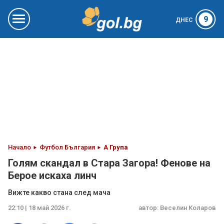
9
ДНЕС
Начало
Футбол България
А Група
Голям скандал в Стара Загора! Фенове на
Берое искаха линч
Вижте какво стана след мача
22:10 | 18 май 2026 г.
автор:
Веселин Коларов