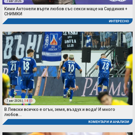
7 авг 2026
Кими Антонели върти любов със секси маце на Сардиния +
СНИМКИ
ИНТЕРЕСНО
7 авг 2026 |
14
В Левски всичко е огън, земя, въздух и вода! И много
любов...
КОМЕНТАРИ И АНАЛИЗИ