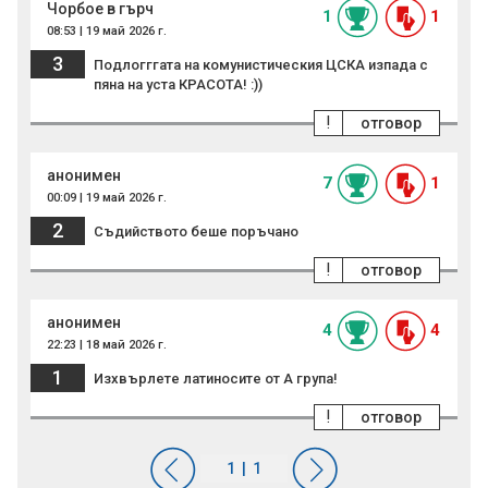
Чорбое в гърч
1
1
08:53 | 19 май 2026 г.
3
Подлогггата на комунистическия ЦСКА изпада с
пяна на уста КРАСОТА! :))
!
отговор
анонимен
7
1
00:09 | 19 май 2026 г.
2
Съдийството беше поръчано
!
отговор
анонимен
4
4
22:23 | 18 май 2026 г.
1
Изхвърлете латиносите от А група!
!
отговор