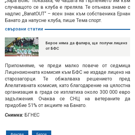
„Зара Бойс“ показаха, че чашата на търпението им към
случващото се в клуба е преляла. Те опънаха знаме с
надпис „BanatOUT“ – ясен знак към собственика Ернан
Банато да напусне клуба, пише Тема спорт.
свързани статии
Берое няма да фалира, ще получи лиценз
от БФС
Припомняме, че преди малко повече от седмица
Лицензионната комисия към БФС не издаде лиценз на
старозагорци. Те обжалваха решението пред
Апелативната комисия, като благодарение на цялостна
организация в града се изплатиха около 300 000 евро
задължения. Очаква се СНЦ на ветераните да
придобие 51% от акциите на Банато.
Снимка:
БГНЕС
фенове
Берое