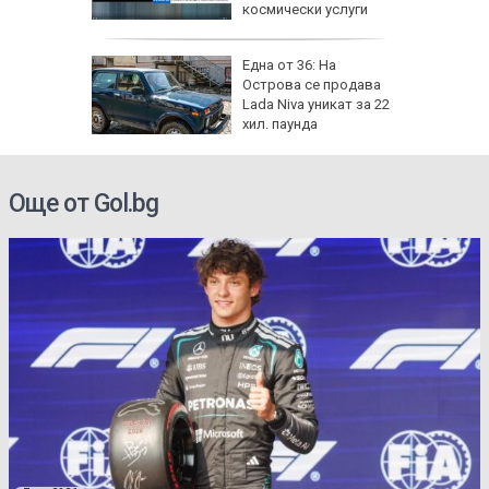
космически услуги
ник на 8
Една от 36: На
 носи
Острова се продава
Мирон и
Lada Niva уникат за 22
 да
хил. паунда
Още от Gol.bg