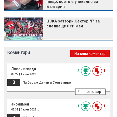
нещо, което е уникално за
България
ЦСКА затвори Сектор "Г" за
следващия си мач
Коментари
Напиши коментар
Ловеч изпада
3
1
07:27 | 4 юни 2026 г.
3
Па бараж Дунав и Септември
!
отговор
анонимен
1
1
03:38 | 4 юни 2026 г.