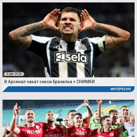
5 авг 2026
В Арсенал чакат секси бразилка + СНИМКИ
ИНТЕРЕСНО