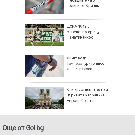
Пловдив е на 31
ски сили
години от Кричим
тични
се даде
ЦСКА 1948 с
кос" в
равенство срещу
а на
Панатинайкос
е
 6
Жълт код:
Температурите днес
 и
до 37 градуса
о 39
е
Как християнството и
ви са
църквата направиха
й
Европа богата
 ден
електри
Още от Gol.bg