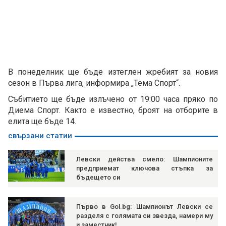
В понеделник ще бъде изтеглен жребият за новия
сезон в Първа лига, информира „Тема Спорт“.
Събитието ще бъде излъчено от 19:00 часа пряко по
Диема Спорт. Както е известно, броят на отборите в
елита ще бъде 14.
свързани статии
Левски действа смело: Шампионите
предприемат ключова стъпка за
бъдещето си
Първо в Gol.bg: Шампионът Левски се
разделя с голямата си звезда, намери му
и заместник!