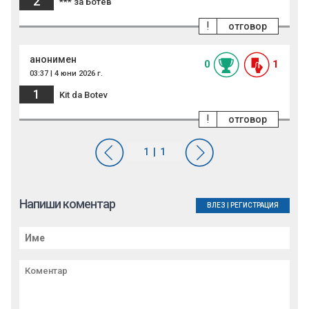
2
*** за Ботев
!
отговор
анонимен
0
1
03:37 | 4 юни 2026 г.
1
Kit da Botev
!
отговор
Напиши коментар
ВЛЕЗ
|
РЕГИСТРАЦИЯ