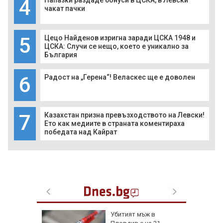
4
Папазки раздаде бонуси в ЦСКА, в Левски
чакат пачки
5
Цецо Найденов изригна заради ЦСКА 1948 и
ЦСКА: Случи се нещо, което е уникално за
България
6
Радост на „Герена“! Веласкес ще е доволен
7
Казахстан призна превъзходството на Левски!
Ето как медиите в страната коментираха
победата над Кайрат
я
Убитият мъж в