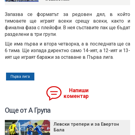
Запазва се форматът за редовен дял, в който
тимовете ще играят всеки срещу всеки, както и
финална фаза с плейофи. В нея съставите пак ще бъдат
разделени в три групи.
Ще има първа и втора четворка, а в последната ще са
6 тима. Ще изпада директно само 14-ият, а 12-ият и 13-
ият ще играят баражи за оставане в Първа лига.
Първа лига
Напиши
коментар
Още от А Група
Левски трепери и за Евертон
Бала