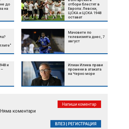
не до
отбори блестят в
за на
Европа: Левски,
ЦСКА и ЦСКА 1948
остават
непобедени
Мачовете по
ла?
телевизията днес, 7
август
тлите"
948 и
Илиан Илиев прави
 –
промени в атаката
на Черно море
Напиши коментар
Няма коментари
ВЛЕЗ
|
РЕГИСТРАЦИЯ