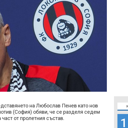
едставянето на Любослав Пенев като нов
отив (София) обяви, че се разделя седем
 част от пролетния състав.
1