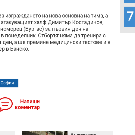
7
а изграждането на нова основна на тима, а
 атакуващият халф Димитър Костадинов,
номорец (Бургас) за първия ден на
в понеделник. Отборът няма да тренира с
и ден, а ще премине медицински тестове и в
ер в Банско.
 София
Напиши
коментар
е
Българските