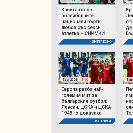
6 авг 2026 |
3
6 ав
Капитанът на
Кр
волейболните
Ле
национали върти
от
любов със секси
да
атлетка + СНИМКИ
Бъ
ИНТЕРЕСНО
6 авг 2026 |
10
5 ав
Европа разби най-
Пе
големия мит за
им
българския футбол:
не
Левски, ЦСКА и ЦСКА
ел
1948 го доказаха
Те
ФЕН ЗОНА