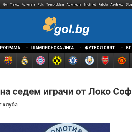
r
Gol
Tialoto
Az-jenata
Puls
Teenproblem
Automedia
Imoti.net
Rabota
Az-deteto
Blog
ПРОГРАМА
ШАМПИОНСКА ЛИГА
ФУТБОЛ СВЯТ
БГ
на седем играчи от Локо Соф
т клуба