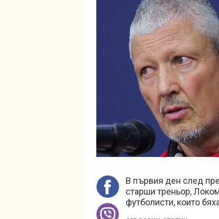
В първия ден след пр
старши треньор, Локом
футболисти, които бяха