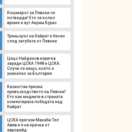
Кошмарът за Левски се
потвърди! Ето за колко
време е аут Акрам Бурас
Треньорът на Кайрат е бесен
след загубата от Левски
Цецо Найденов изригна
заради ЦСКА 1948 и ЦСКА:
Случи се нещо, което е
уникално за България
Казахстан призна
превъзходството на Левски!
Ето как медиите в страната
коментираха победата над
Кайрат
ЦСКА прегази Макаби Тел
Авив и е на крачка от
еврорейд