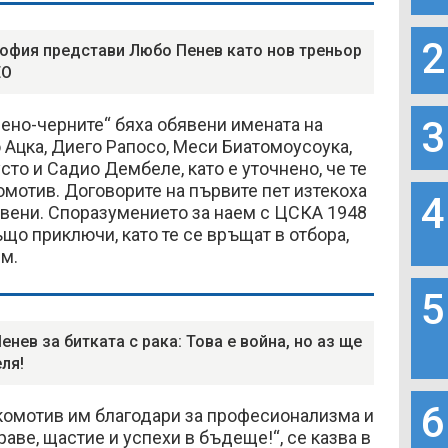
2
офия представи Любо Пенев като нов треньор
ЕО
3
вено-черните“ бяха обявени имената на
Ацка, Диего Рапосо, Меси Биатомоусоука,
сто и Садио Дембеле, като е уточнено, че те
комотив. Договорите на първите пет изтекоха
4
овени. Споразумението за наем с ЦСКА 1948
що приключи, като те се връщат в отбора,
м.
5
енев за битката с рака: Това е война, но аз ще
ля!
6
комотив им благодари за професионализма и
аве, щастие и успехи в бъдеще!“, се казва в