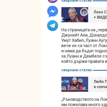
свързани статии
Локо С
+ ВИД
На страницата на „чер
Джунейт Али, Доналдо 
Умут Хабил, Луанн Аугу
вече не са част от Ло
и няма да бъдат подн
за Луанн и Дембеле съ
който държи правата и
свързани статии
Любо П
я спече
„Ръководството на Ло
им пожелава много здр