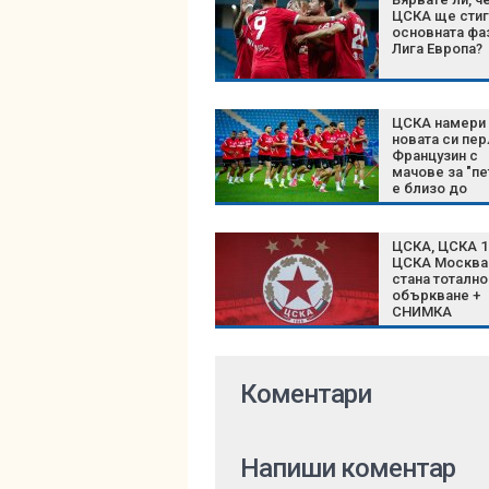
ЦСКА ще стиг
основната фа
Лига Европа?
ЦСКА намери
новата си пер
Французин с
мачове за "пе
е близо до
"червените"
ЦСКА, ЦСКА 1
ЦСКА Москва
стана тотално
объркване +
СНИМКА
Коментари
Напиши коментар