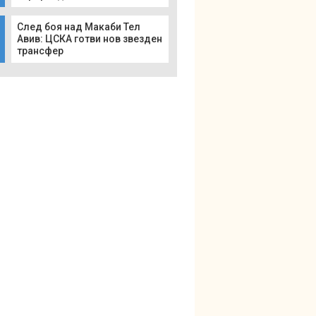
След боя над Макаби Тел
Авив: ЦСКА готви нов звезден
трансфер