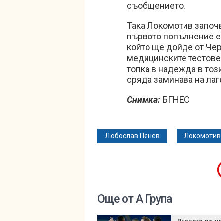
съобщението.
Така Локомотив започв
първото попълнение е
който ще дойде от Чер
медицинските тестове 
топка в надежда в тоз
сряда заминава на лаг
Снимка:
БГНЕС
Любослав Пенев
Локомотив
Още от А Група
Вярвате ли, ч