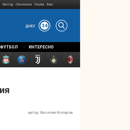
Start.bg
Chernomore
Posoka
Boec
34
ДНЕС
 ФУТБОЛ
ИНТЕРЕСНО
ия
автор:
Веселин Коларов