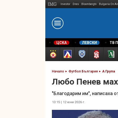
Investor
Dnes
Bloombergtv
Bulgaria On Ai
Megavselena.bg
ЦСКА
ЛЕВСКИ
ТВ 
Начало
Футбол България
А Група
Любо Пенев мах
"Благодарим им", написаха о
13:15 | 12 юни 2026 г.