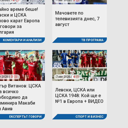
г 2026 |
10
7 авг 2026 |
9
айно време беше!
Мачовете по
вски и ЦСКА
телевизията днес, 7
ново карат Европа
август
 говори за
лгария
ТВ ПРОГРАМА
КОМЕНТАРИ И АНАЛИЗИ
г 2026 |
3
7 авг 2026 |
4
тър Витанов: ЦСКА
Левски, ЦСКА или
а всичко
ЦСКА 1948: Кой ще е
обходимо да
№1 в Европа + ВИДЕО
иминира Макаби
л Авив
СПОРТ И БИЗНЕС
ЕКСПЕРТЪТ ГОВОРИ