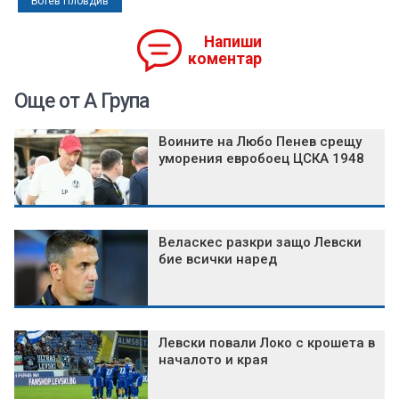
Ботев Пловдив
Напиши
коментар
Още от А Група
Воините на Любо Пенев срещу
уморения евробоец ЦСКА 1948
Веласкес разкри защо Левски
бие всички наред
Левски повали Локо с крошета в
началото и края