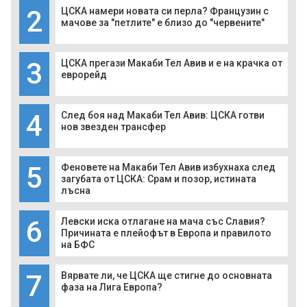
2
ЦСКА намери новата си перла? Французин с
мачове за "петлите" е близо до "червените"
3
ЦСКА прегази Макаби Тел Авив и е на крачка от
еврорейд
4
След боя над Макаби Тел Авив: ЦСКА готви
нов звезден трансфер
5
Феновете на Макаби Тел Авив избухнаха след
загубата от ЦСКА: Срам и позор, истината
лъсна
6
Левски иска отлагане на мача със Славия?
Причината е плейофът в Европа и правилото
на БФС
7
Вярвате ли, че ЦСКА ще стигне до основната
фаза на Лига Европа?