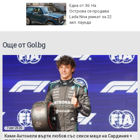
от за 3
Една от 36: На
е на
Острова се продава
вижение
Lada Niva уникат за 22
 август
хил. паунда
Още от Gol.bg
7 авг 2026
Кими Антонели върти любов със секси маце на Сардиния +