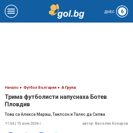
6
ДНЕС
Начало
Футбол България
А Група
Трима футболисти напуснаха Ботев
Пловдив
Това са Алекса Мараш, Таилсон и Талес да Силва
11:04 | 15 юни 2026 г.
автор:
Веселин Коларов