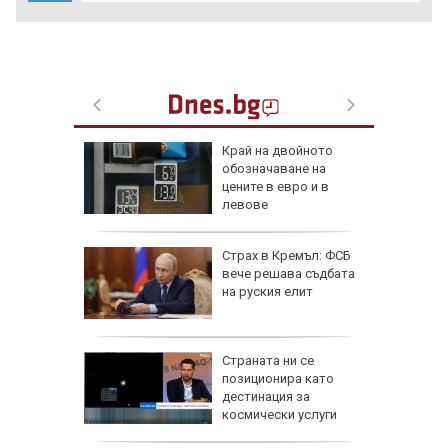
иск за
Край на двойното
анжев
обозначаване на
 жеги в
цените в евро и в
левове
дължи
Страх в Кремъл: ФСБ
д с 2:0
вече решава съдбата
д)
на руския елит
ник на 8
Страната ни се
 носи
позиционира като
Мирон и
дестинация за
 да
космически услуги