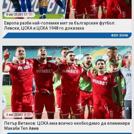
6 авг 2026 |
11
Европа разби най-големия мит за българския футбол:
Левски, ЦСКА и ЦСКА 1948 го доказаха
ФЕН ЗОНА
5 авг 2026 |
3
Петър Витанов: ЦСКА има всичко необходимо да елиминира
Макаби Тел Авив