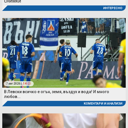
СНИМКИ
ИНТЕРЕСНО
7 авг 2026 |
14
В Левски всичко е огън, земя, въздух и вода! И много
любов...
КОМЕНТАРИ И АНАЛИЗИ