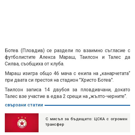
Ботев (Пловдив) се раздели по взаимно съгласие с
футболистите Алекса Мараш, Таилсон и Талес да
Силва, съобщиха от клуба.
Мараш изигра общо 46 мача с екипа на „канарчетата“
при двата си престоя на стадион "Христо Ботев".
Таилсон записа 14 двубоя за пловдивчани, докато
Талес взе участие в едва 2 срещи на „жълто-черните“.
свързани статии
С мисъл за бъдещето: ЦСКА с огромен
трансфер