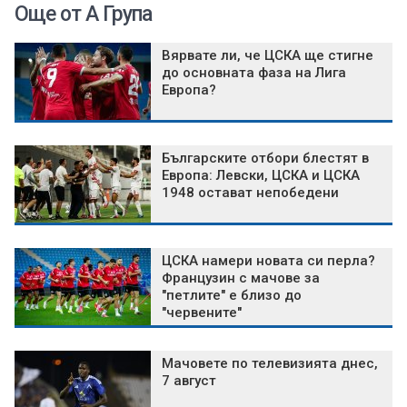
Още от А Група
Вярвате ли, че ЦСКА ще стигне
до основната фаза на Лига
Европа?
Българските отбори блестят в
Европа: Левски, ЦСКА и ЦСКА
1948 остават непобедени
ЦСКА намери новата си перла?
Французин с мачове за
"петлите" е близо до
"червените"
Мачовете по телевизията днес,
7 август