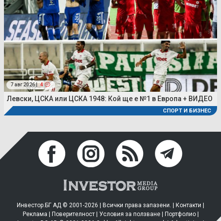
7 авг 2026 |
4
Левски, ЦСКА или ЦСКА 1948: Кой ще е №1 в Европа + ВИДЕО
СПОРТ И БИЗНЕС
Инвестор.БГ АД © 2001-2026 | Всички права запазени. |
Контакти
|
Реклама
|
Поверителност
|
Условия за ползване
|
Портфолио
|