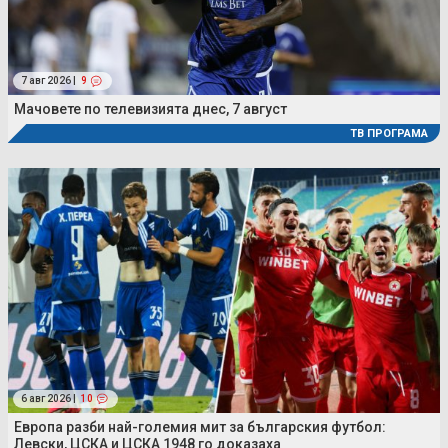
7 авг 2026 |
9
Мачовете по телевизията днес, 7 август
ТВ ПРОГРАМА
6 авг 2026 |
10
Европа разби най-големия мит за българския футбол:
Левски, ЦСКА и ЦСКА 1948 го доказаха