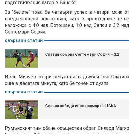
подготвителния лагер в Банско.
За "белите" това бе четвърти успех в четири мача от
предсезонната подготовка, като в предходните те се
наложиха с 4:0 над Ботошани, 1:0 над Сепси и 3:2 над
Септември София.
свързани статии
Славия обърна Септември София – 3:2
Иван Минчев откри резултата в двубоя със Слатина
още в десетата минута, като бе точен от дузпа.
свързани статии
Славия победи еврокошмар на ЦСКА
Румънският тим обаче осъществи обрат. Силард Магяр