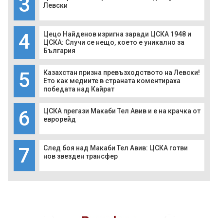
3
Левски
4
Цецо Найденов изригна заради ЦСКА 1948 и
ЦСКА: Случи се нещо, което е уникално за
България
5
Казахстан призна превъзходството на Левски!
Ето как медиите в страната коментираха
победата над Кайрат
6
ЦСКА прегази Макаби Тел Авив и е на крачка от
еврорейд
7
След боя над Макаби Тел Авив: ЦСКА готви
нов звезден трансфер