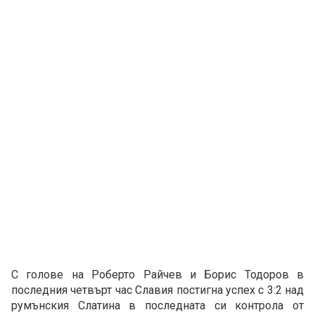
С голове на Роберто Райчев и Борис Тодоров в
последния четвърт час Славия постигна успех с 3:2 над
румънския Слатина в последната си контрола от