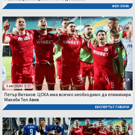
ФЕН ЗОНА
5 авг 2026 |
3
Петър Витанов: ЦСКА има всичко необходимо да елиминира
Макаби Тел Авив
ЕКСПЕРТЪТ ГОВОРИ