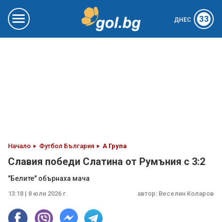
33
ДНЕС
Начало
Футбол България
А Група
Славия победи Слатина от Румъния с 3:2
"Белите" обърнаха мача
13:18 | 8 юли 2026 г.
автор:
Веселин Коларов