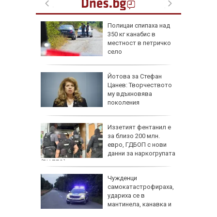
между
Полицаи спипаха над
350 кг канабис в
местност в петричко
о
село
ви
Йотова за Стефан
фьора и
Цанев: Творчеството
му вдъхновява
мче от
поколения
Иззетият фентанил е
костира
за близо 200 млн.
тваря
евро, ГДБОП с нови
тители
данни за наркогрупата
(ВИДЕО)
д
Чужденци
лии от 9
самокатастрофираха,
ма
удариха се в
без
мантинела, канавка и
дърво