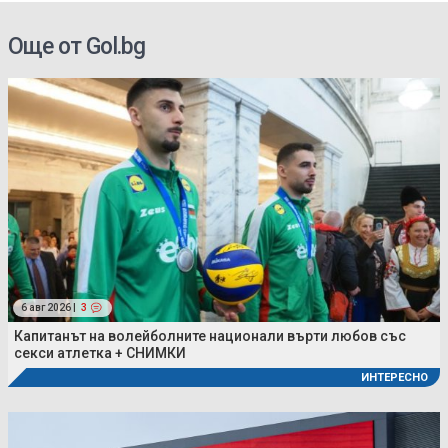
Още от Gol.bg
6 авг 2026 |
3
Капитанът на волейболните национали върти любов със
секси атлетка + СНИМКИ
ИНТЕРЕСНО