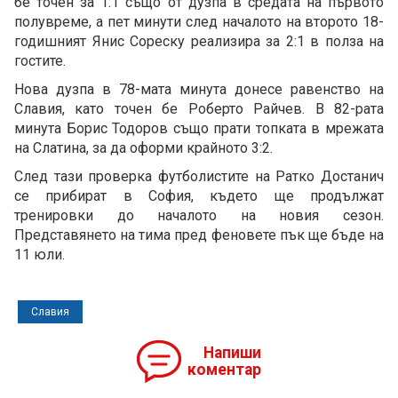
бе точен за 1:1 също от дузпа в средата на първото
полувреме, а пет минути след началото на второто 18-
годишният Янис Сореску реализира за 2:1 в полза на
гостите.
Нова дузпа в 78-мата минута донесе равенство на
Славия, като точен бе Роберто Райчев. В 82-рата
минута Борис Тодоров също прати топката в мрежата
на Слатина, за да оформи крайното 3:2.
След тази проверка футболистите на Ратко Достанич
се прибират в София, където ще продължат
тренировки до началото на новия сезон.
Представянето на тима пред феновете пък ще бъде на
11 юли.
Славия
Напиши
коментар