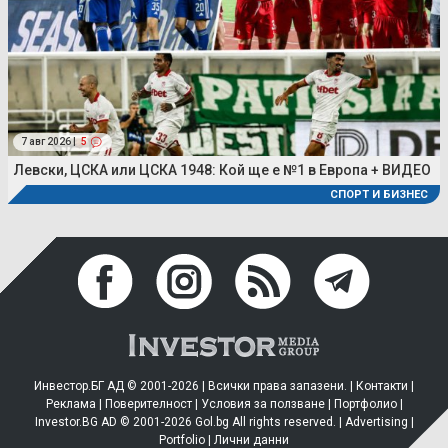
7 авг 2026 |
5
Левски, ЦСКА или ЦСКА 1948: Кой ще е №1 в Европа + ВИДЕО
СПОРТ И БИЗНЕС
Инвестор.БГ АД © 2001-2026 | Всички права запазени. |
Контакти
|
Реклама
|
Поверителност
|
Условия за ползване
|
Портфолио
|
Investor.BG AD © 2001-2026 Gol.bg All rights reserved. |
Advertising
|
Portfolio
|
Лични данни