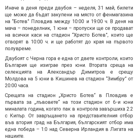
Иначе в деня преди двубоя – неделя, 31 май, билети
ще може да бъдат закупени на място от фенмагазина
на “Ботев” Пловдив между 10:00 и 19:00 ч. В деня на
мача – понеделник, 1 юни – пропуски ще се продават
на всички каси на стадион “Христо Ботев”, които ще
отворят в 10:00 ч. и ще работят до края на първото
полувреме.
Двубоят с Черна гора е една от двете контроли, които
България ще изиграе през юни. Втората среща на
селекцията на Александър Димитров е срещу
Молдова на 5 юни в Кишинев на стадион “Зимбру” от
20:00 часа.
Срещата на стадион „Христо Ботев“ в Пловдив е
първата за „лъвовете“ на този стадион от 6-и юни
миналата година, когато пак в контрола завършиха 2:2
с Кипър. От завръщането на представителния отбор
във втория град на България, българският отбор има
една победа – 1:0 над Северна Ирландия в Лигата на
нациите.