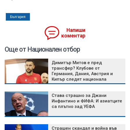
България
Напиши
коментар
Още от Национален отбор
Димитър Митов е пред
трансфер? Клубове от
Германия, Дания, Австрия и
Кипър следят национала
Става страшно за Джани
Инфантино и ФИФА: И азиатците
са плътно зад УЕФА
Страшен скандал и война във