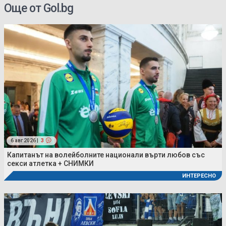
Още от Gol.bg
6 авг 2026 |
3
Капитанът на волейболните национали върти любов със
секси атлетка + СНИМКИ
ИНТЕРЕСНО