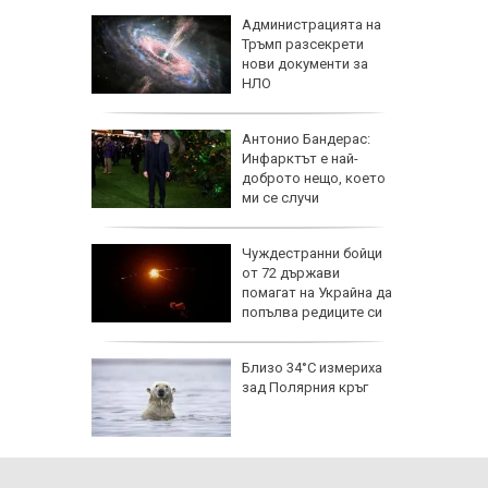
 часа и
Администрацията на
евно:
Тръмп разсекрети
мрежата
нови документи за
НЛО
емова:
Антонио Бандерас:
заплата
Инфарктът е най-
20 евро,
доброто нещо, което
ече
ми се случи
исия
Чуждестранни бойци
от 72 държави
помагат на Украйна да
попълва редиците си
исия
Близо 34°C измериха
зад Полярния кръг