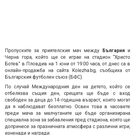
Пропуските за приятелския мач между
България
и
Черна гора, който ще се играе на стадион “Христо
Ботев” в Пловдив на 1 юни от 19:00 часа, от днес са в
онлайн-продажба на сайта Kolezha.bg, съобщиха от
Българския футболен съюз (БФС).
По случай Международния ден на детето, който се
отбелязва същия ден, срещата ще бъде с вход
свободен за деца до 14-годишна възраст, които могат
да я наблюдават безплатно. Освен това в часовете
преди мача за малчуганите ще бъде организирана
специална зона за забавления пред стадиона, която ще
допринесе за празничната атмосфера с различни игри,
изненади и награди.