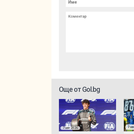
Още от Gol.bg
7 ав
7 авг 2026