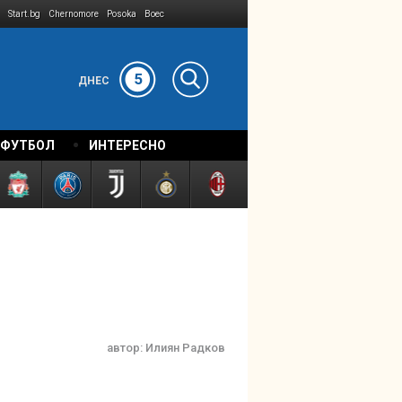
Start.bg
Chernomore
Posoka
Boec
5
ДНЕС
 ФУТБОЛ
ИНТЕРЕСНО
автор:
Илиян Радков