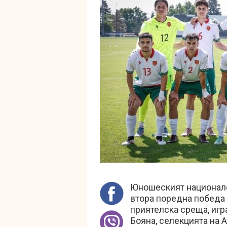
Юношеският национале
втора поредна победа 
приятелска среща, игр
Бояна, селекцията на 