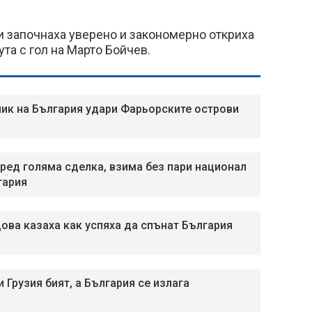
и започнаха уверено и закономерно откриха
ута с гол на Марто Бойчев.
ик на България удари Фарьорските острови
ред голяма сделка, взима без пари национал
гария
ова казаха как успяха да спънат България
 Грузия бият, а България се излага