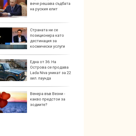
вече решава съдбата
999 9
на руския елит
търси
Страната ни се
Защо 
позиционира като
остав
дестинация за
жегат
космически услуги
Една от 36: На
Автом
Острова се продава
под з
Lada Niva уникат за 22
на дв
хил. паунда
Венера във Везни -
Карав
какво предстои за
най-г
зодиите?
недос
елект