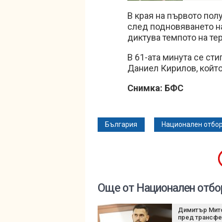
В края на първото пол
след подновяването н
диктува темпото на те
В 61-ата минута се стиг
Даниел Кирилов, който
Снимка: БФС
България
Национален отбор
Още от Национален отбо
Димитър Мит
пред трансфе