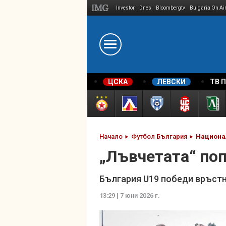
Investor
Dnes
Bloombergtv
Bulgaria On Ai
Megavselena.bg
ЦСКА
ЛЕВСКИ
ТВ 
Начало
Футбол България
Национа
„Лъвчетата“ по
България U19 победи връстни
13:29 | 7 юни 2026 г.