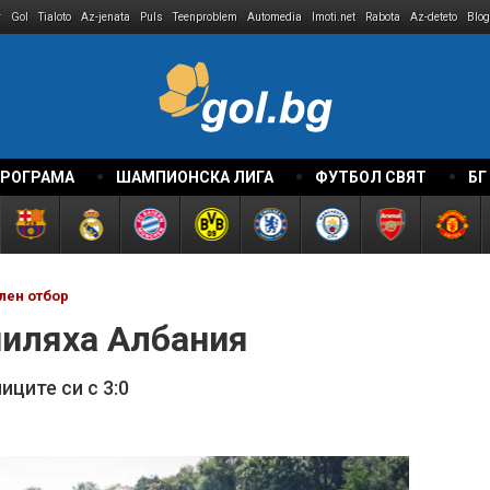
r
Gol
Tialoto
Az-jenata
Puls
Teenproblem
Automedia
Imoti.net
Rabota
Az-deteto
Blog
ПРОГРАМА
ШАМПИОНСКА ЛИГА
ФУТБОЛ СВЯТ
БГ
лен отбор
пиляха Албания
ците си с 3:0