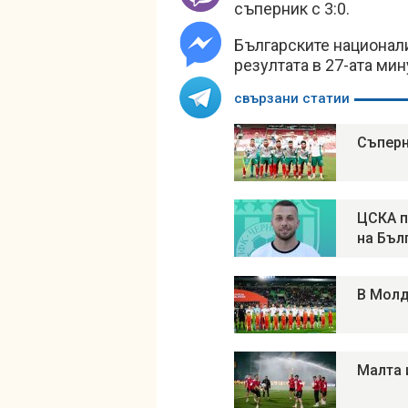
съперник с 3:0.
Българските национал
резултата в 27-ата мин
свързани статии
Съперн
ЦСКА п
на Бъл
В Молд
Малта и