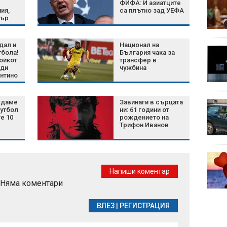
ФИФА: И азиатците
август: Какво носи
ия,
са плътно зад УЕФА
денят на Св. Мирон и
пър
какво не бива да
нала
правим
дал и
Национал на
По-добър живот за 3
тбола!
България чака за
зодии по време на
ойкот
трансфер в
ади
чужбина
директното движение
антино
на Венера на 8 август
2026 г.
ждаме
Завинаги в сърцата
Кои 6 семена са най-
утбол
ни: 61 години от
добрият съюзник на
е 10
рождението на
сърцето?
Трифон Иванов
Green Day пусна
денонощен канал в
Напиши коментар
YouTube
Няма коментари
ВЛЕЗ
|
РЕГИСТРАЦИЯ