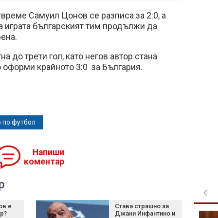
увреме Самуил Цонов се разписа за 2:0, а
а играта българският тим продължи да
рена.
на до трети гол, като негов автор стана
 оформи крайното 3:0 за България.
 по футбол
Напиши
коментар
р
ов е
Става страшно за
р?
Джани Инфантино и
Църковен празник на 8