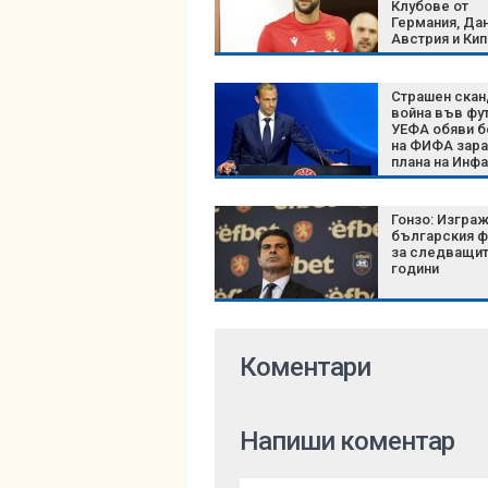
Клубове от
Германия, Дан
Австрия и Ки
следят нацио
Страшен скан
война във фу
УЕФА обяви б
на ФИФА зар
плана на Инф
Гонзо: Изгра
българския ф
за следващит
години
Коментари
Напиши коментар