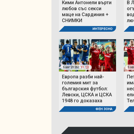
Кими Антонели върти
В 
любов със секси
ог
маце на Сардиния +
во
СНИМКИ
люб
ИНТЕРЕСНО
6 авг 2026 |
11
5 ав
Европа разби най-
Пе
големия мит за
им
българския футбол:
не
Левски, ЦСКА и ЦСКА
ел
1948 го доказаха
Те
ФЕН ЗОНА