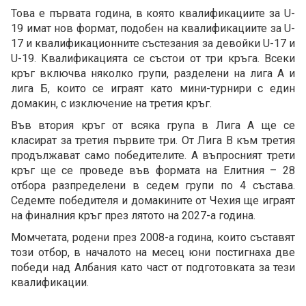
Това е първата година, в която квалификациите за U-
19 имат нов формат, подобен на квалификациите за U-
17 и квалификационните състезания за девойки U-17 и
U-19. Квалификацията се състои от три кръга. Всеки
кръг включва няколко групи, разделени на лига А и
лига Б, които се играят като мини-турнири с един
домакин, с изключение на третия кръг.
Във втория кръг от всяка група в Лига А ще се
класират за третия първите три. От Лига В към третия
продължават само победителите. А въпросният трети
кръг ще се проведе във формата на Елитния – 28
отбора разпределени в седем групи по 4 състава.
Седемте победителя и домакините от Чехия ще играят
на финалния кръг през лятото на 2027-а година.
Момчетата, родени през 2008-а година, които съставят
този отбор, в началото на месец юни постигнаха две
победи над Албания като част от подготовката за тези
квалификации.