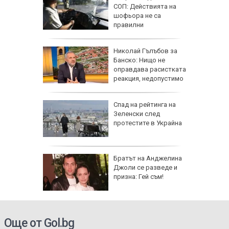
ърция,
СОП: Действията на
шофьора не са
правилни
я
Николай Гълъбов за
ята през
Банско: Нищо не
продължи
оправдава расистката
реакция, недопустимо
е
НИМКИ
Спад на рейтинга на
я
Зеленски след
 Дамаск
протестите в Украйна
ължава с
Братът на Анджелина
аки по
Джоли се разведе и
Русия
призна: Гей съм!
Още от Gol.bg