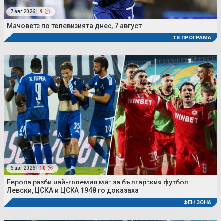
7 авг 2026 |
9
Мачовете по телевизията днес, 7 август
ТВ ПРОГРАМА
6 авг 2026 |
10
Европа разби най-големия мит за българския футбол:
Левски, ЦСКА и ЦСКА 1948 го доказаха
ФЕН ЗОНА