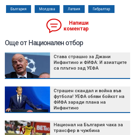
България
Молдова
Латвия
Гибралтар
Напиши
коментар
Още от Национален отбор
Става страшно за Джани
Инфантино и ФИФА: И азиатците
са плътно зад УЕФА
Страшен скандал и война във
футбола! УЕФА обяви бойкот на
ФИФА заради плана на
Инфантино
Национал на България чака за
трансфер в чужбина