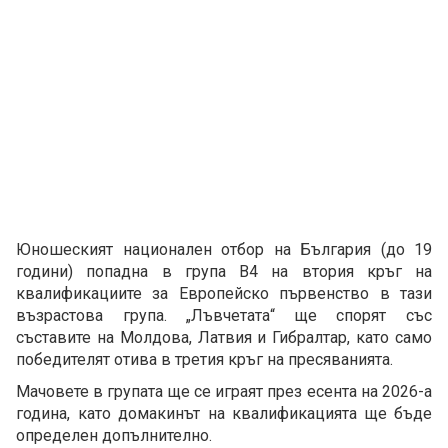
Юношеският национален отбор на България (до 19
години) попадна в група B4 на втория кръг на
квалификациите за Европейско първенство в тази
възрастова група. „Лъвчетата“ ще спорят със
съставите на Молдова, Латвия и Гибралтар, като само
победителят отива в третия кръг на пресяванията.
Мачовете в групата ще се играят през есента на 2026-а
година, като домакинът на квалификацията ще бъде
определен допълнително.