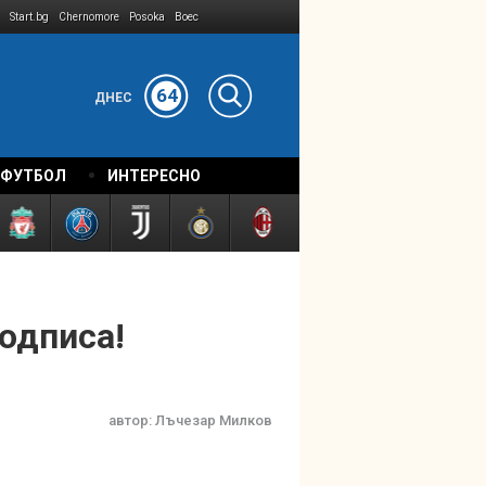
Start.bg
Chernomore
Posoka
Boec
64
ДНЕС
 ФУТБОЛ
ИНТЕРЕСНО
одписа!
автор:
Лъчезар Милков