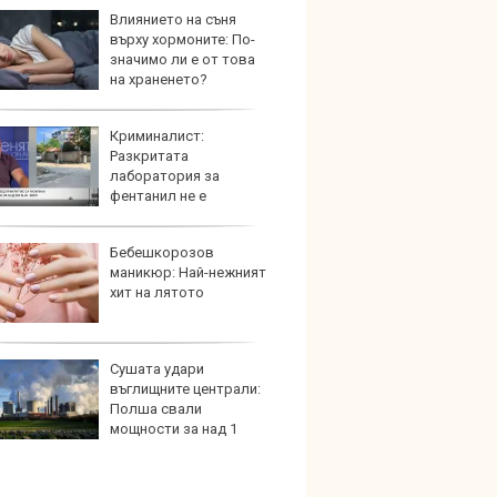
Влиянието на съня
Toyota
върху хормоните: По-
999 9
значимо ли е от това
търси
на храненето?
Криминалист:
Защо 
Разкритата
остав
лаборатория за
жегат
фентанил не е
твената у нас
Бебешкорозов
Автом
маникюр: Най-нежният
под з
хит на лятото
на дв
Сушата удари
Карав
въглищните централи:
най-г
Полша свали
недос
мощности за над 1
елект
н домакинства