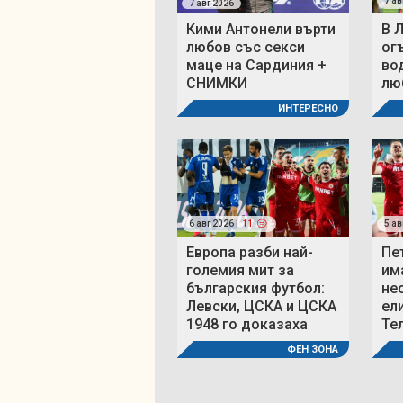
7 ав
7 авг 2026
Кими Антонели върти
В 
любов със секси
ог
маце на Сардиния +
во
СНИМКИ
люб
ИНТЕРЕСНО
6 авг 2026 |
11
5 ав
Европа разби най-
Пе
големия мит за
им
българския футбол:
не
Левски, ЦСКА и ЦСКА
ел
1948 го доказаха
Те
ФЕН ЗОНА