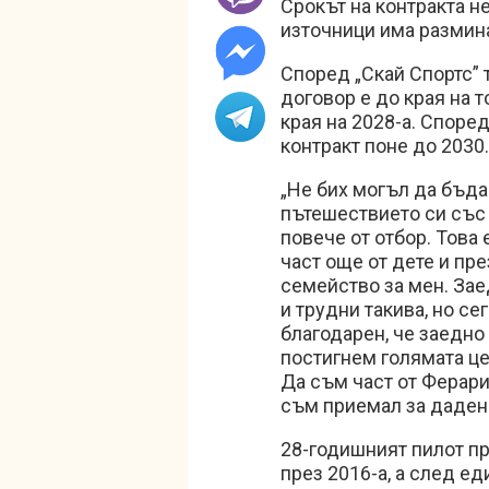
Срокът на контракта н
източници има размин
Според „Скай Спортс” т
договор е до края на т
края на 2028-а. Споре
контракт поне до 2030
„Не бих могъл да бъда
пътешествието си със 
повече от отбор. Това 
част още от дете и пре
семейство за мен. За
и трудни такива, но се
благодарен, че заедн
постигнем голямата це
Да съм част от Ферари 
съм приемал за даден
28-годишният пилот пр
през 2016-а, а след ед