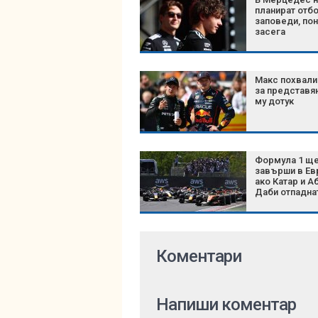
планират отб
заповеди, по
засега
Макс похвали
за представя
му дотук
Формула 1 щ
завърши в Ев
ако Катар и А
Даби отпадна
Коментари
Напиши коментар