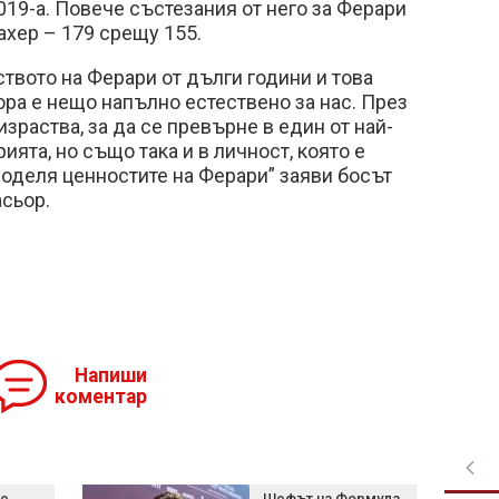
019-а. Повече състезания от него за Ферари
хер – 179 срещу 155.
ството на Ферари от дълги години и това
ра е нещо напълно естествено за нас. През
зраства, за да се превърне в един от най-
ията, но също така и в личност, която е
оделя ценностите на Ферари” заяви босът
асьор.
Напиши
коментар
не
Шефът на Формула