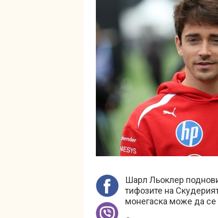
Шарл Льоклер поднови 
тифозите на Скудерият
монегаска може да се 