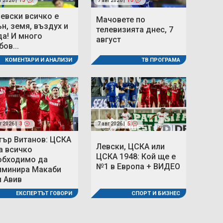
г 2026 |
13
7 авг 2026 |
10
Левски всичко е
Мачовете по
ън, земя, въздух и
телевизията днес, 7
да! И много
август
ов...
ТВ ПРОГРАМА
КОМЕНТАРИ И АНАЛИЗИ
г 2026 |
3
7 авг 2026 |
5
тър Витанов: ЦСКА
Левски, ЦСКА или
а всичко
ЦСКА 1948: Кой ще е
обходимо да
№1 в Европа + ВИДЕО
иминира Макаби
л Авив
СПОРТ И БИЗНЕС
ЕКСПЕРТЪТ ГОВОРИ