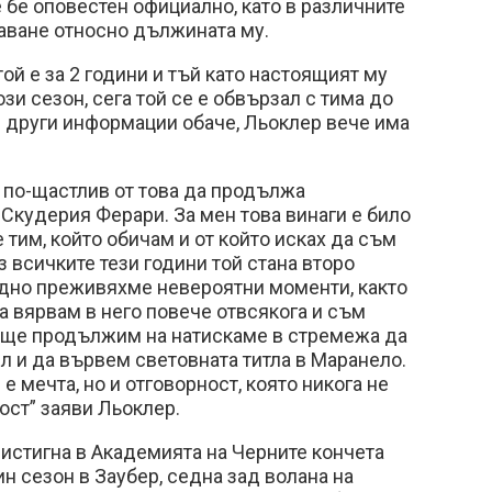
е бе оповестен официално, като в различните
аване относно дължината му.
ой е за 2 години и тъй като настоящият му
ози сезон, сега той се е обвързал с тима до
д други информации обаче, Льоклер вече има
.
 по-щастлив от това да продължа
Скудерия Ферари. За мен това винаги е било
е тим, който обичам и от който исках да съм
з всичките тези години той стана второ
едно преживяхме невероятни моменти, както
га вярвам в него повече отвсякога и съм
о ще продължим на натискаме в стремежа да
л и да вървем световната титла в Маранело.
е мечта, но и отговорност, която никога не
ост” заяви Льоклер.
истигна в Академията на Черните кончета
ин сезон в Заубер, седна зад волана на