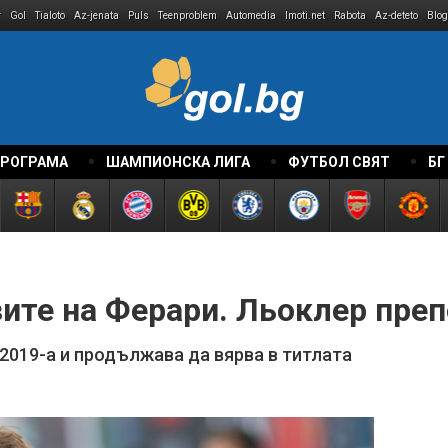
r
Gol
Tialoto
Az-jenata
Puls
Teenproblem
Automedia
Imoti.net
Rabota
Az-deteto
Blog
ПРОГРАМА
ШАМПИОНСКА ЛИГА
ФУТБОЛ СВЯТ
БГ
ите на Ферари. Льоклер преп
2019-а и продължава да вярва в титлата