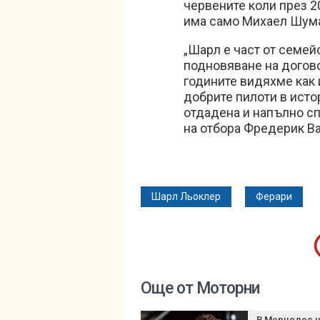
червените коли през 2
има само Михаел Шума
„Шарл е част от семей
подновяване на догово
годините видяхме как и
добрите пилоти в истор
отдадена и напълно сп
на отбора Фредерик В
Шарл Льоклер
Ферари
Още от Моторни
В Мерцедес 