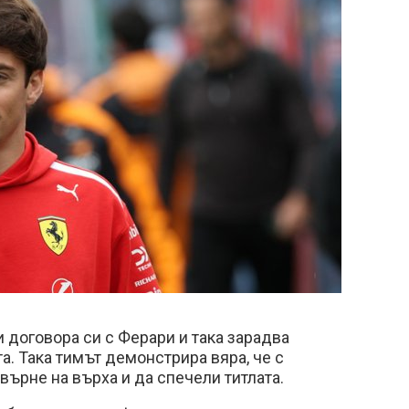
договора си с Ферари и така зарадва
а. Така тимът демонстрира вяра, че с
върне на върха и да спечели титлата.