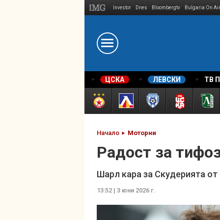
Investor
Dnes
Bloombergtv
Bulgaria On Ai
Megavselena.bg
ЦСКА
ЛЕВСКИ
ТВ 
Начало
Моторни
Радост за тифоз
Шарл кара за Скудерията от 
13:52 | 3 юни 2026 г.