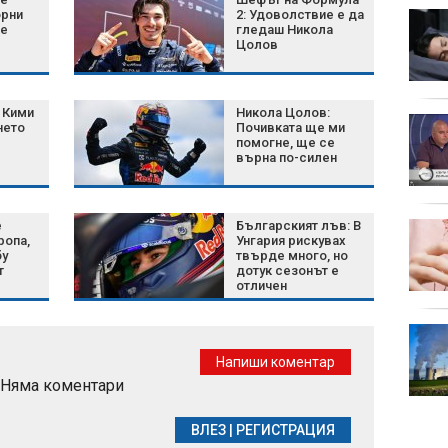
орни
2: Удоволствие е да
4 китайски зодии, за
не
гледаш Никола
които всичко ще
Цолов
започне да се нарежда
на 8 август
 Кими
Никола Цолов:
Топ 10 на най-добрите
нето
Почивката ще ми
"дубликати" на
помогне, ще се
върна по-силен
пренаселените
туристически
дестинации
единс
е
Българският лъв: В
Филип Гунев: Смяната
ропа,
Унгария рискувах
на директори в МВР не
бу
твърде много, но
е реформа, а порочна
т
дотук сезонът е
практика
отличен
Рецепта за ароматни
задушени миди
Напиши коментар
Няма коментари
милио
ВЛЕЗ
|
РЕГИСТРАЦИЯ