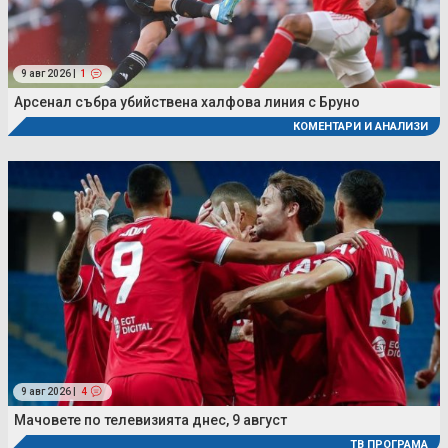
9 авг 2026 |
1
Арсенал събра убийствена халфова линия с Бруно
КОМЕНТАРИ И АНАЛИЗИ
9 авг 2026 |
4
Мачовете по телевизията днес, 9 август
ТВ ПРОГРАМА