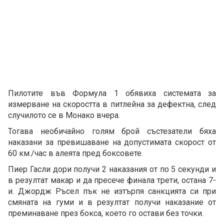
Пилотите във Формула 1 обявиха системата за
измерване на скоростта в питлейна за дефектна, след
случилото се в Монако вчера.
Тогава необичайно голям брой състезатели бяха
наказани за превишаване на допустимата скорост от
60 км./час в алеята пред боксовете.
Пиер Гасли дори получи 2 наказания от по 5 секунди и
в резултат макар и да пресече финала трети, остана 7-
и. Джордж Ръсел пък не изтърпя санкцията си при
смяната на гуми и в резултат получи наказание от
преминаване през бокса, което го остави без точки.