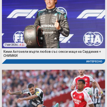
7 авг 2026 |
4
Кими Антонели върти любов със секси маце на Сардиния +
СНИМКИ
ИНТЕРЕСНО