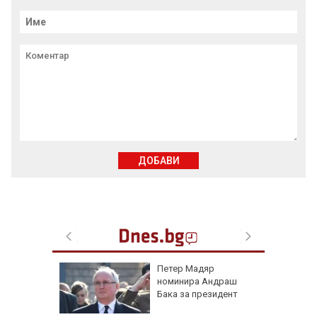
ДОБАВИ
е в
Петер Мадяр
нираха
номинира Андраш
за
Бака за президент