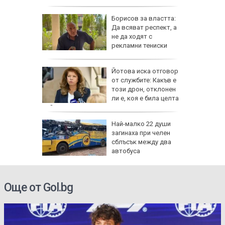
Борисов за властта:
асегнал
Да всяват респект, а
ра
не да ходят с
рекламни тениски
шения
Йотова иска отговор
и камери
от службите: Какъв е
шофьор
този дрон, отклонен
ли е, коя е била целта
му?
и
Най-малко 22 души
ите си
загинаха при челен
гони във
сблъсък между два
автобуса
се полз
Още от Gol.bg