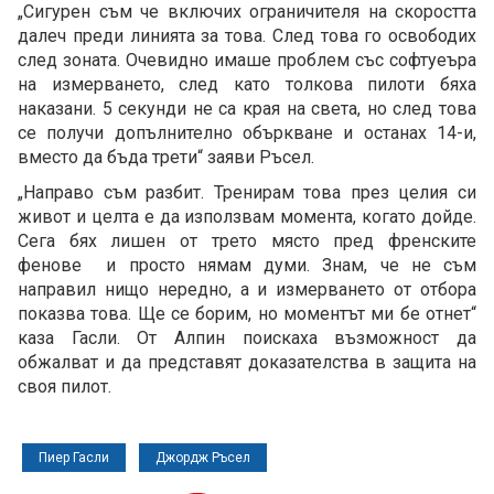
„Сигурен съм че включих ограничителя на скоростта
далеч преди линията за това. След това го освободих
след зоната. Очевидно имаше проблем със софтуеъра
на измерването, след като толкова пилоти бяха
наказани. 5 секунди не са края на света, но след това
се получи допълнително объркване и останах 14-и,
вместо да бъда трети“ заяви Ръсел.
„Направо съм разбит. Тренирам това през целия си
живот и целта е да използвам момента, когато дойде.
Сега бях лишен от трето място пред френските
фенове и просто нямам думи. Знам, че не съм
направил нищо нередно, а и измерването от отбора
показва това. Ще се борим, но моментът ми бе отнет“
каза Гасли. От Алпин поискаха възможност да
обжалват и да представят доказателства в защита на
своя пилот.
Пиер Гасли
Джордж Ръсел