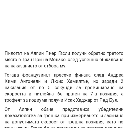
Пилотът на Алпин Пиер Гасли получи обратно третото
място в Гран При на Монако, след успешно обжалване
на наказанието от отбора му.
Тогава французинът пресече финала след Андреа
Кими Антонели и Люис Хамилтън, но заради 2
наказания от по 5 секунди за превишаване на
скоростта в питлейна, бе пратен на 7-а позиция, а
трофеят за подиума получи Исак Хаджар от Ред Бул.
От Алпин обаче представиха убедителни
доказателства за грешка при измерването и засичане
на допустимата скорост от грешна позиция, като по