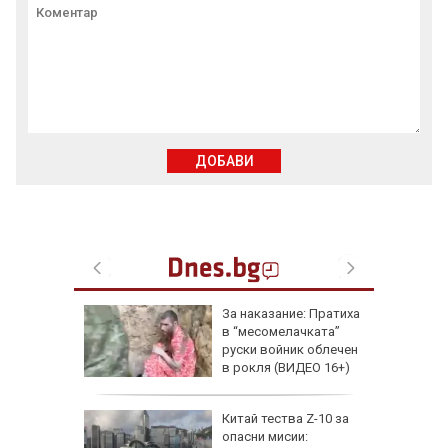
ДОБАВИ
еги: Как
За наказание: Пратиха
в “месомелачката”
да
руски войник облечен
 хората?
в рокля (ВИДЕО 16+)
Китай тества Z-10 за
опасни мисии: