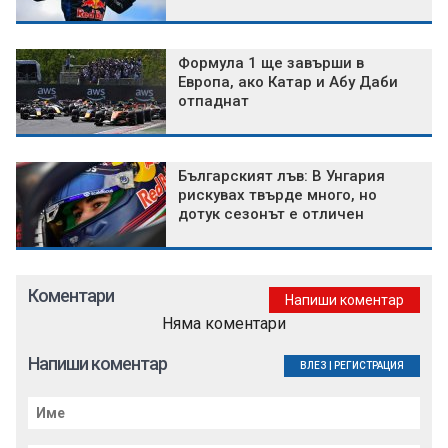
Формула 1 ще завърши в
Европа, ако Катар и Абу Даби
отпаднат
Българският лъв: В Унгария
рискувах твърде много, но
дотук сезонът е отличен
Коментари
Напиши коментар
Няма коментари
Напиши коментар
ВЛЕЗ
|
РЕГИСТРАЦИЯ