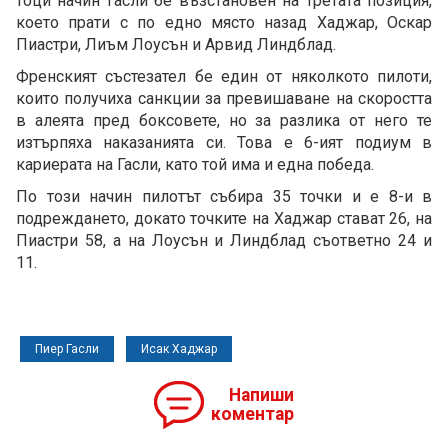
тоци начин Гасли бе възстановен на третата позиция,
което прати с по едно място назад Хаджар, Оскар
Пиастри, Лиъм Лоусън и Арвид Линдблад.
Френският състезател бе един от няколкото пилоти,
които получиха санкции за превишаване на скоростта
в алеята пред боксовете, но за разлика от него те
изтърпяха наказанията си. Това е 6-ият подиум в
кариерата на Гасли, като той има и една победа.
По този начин пилотът събира 35 точки и е 8-и в
подреждането, докато точките на Хаджар стават 26, на
Пиастри 58, а на Лоусън и Линдблад съответно 24 и
11.
Пиер Гасли
Исак Хаджар
Напиши
коментар