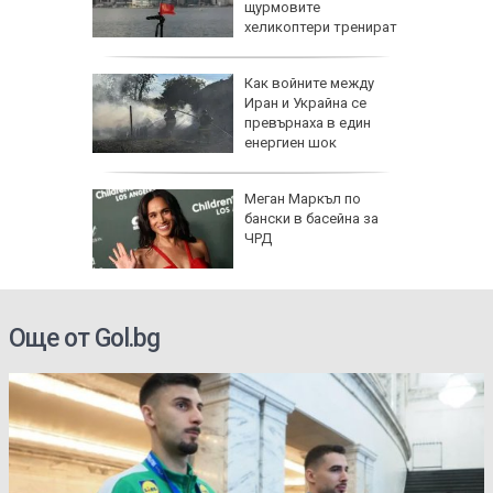
щурмовите
хеликоптери тренират
полети под радара
Как войните между
Иран и Украйна се
превърнаха в един
енергиен шок
о се
Меган Маркъл по
кво
бански в басейна за
оти
ЧРД
Още от Gol.bg