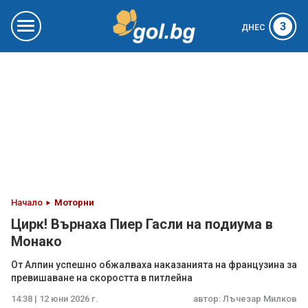
3
ДНЕС
Начало
Моторни
Цирк! Върнаха Пиер Гасли на подиума в
Монако
От Алпин успешно обжалваха наказанията на французина за
превишаване на скоростта в питлейна
14:38 | 12 юни 2026 г.
автор:
Лъчезар Милков