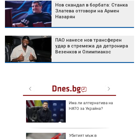
Нов скандал в борбата: Станка
Златева отговори на Армен
Назарян
ПАО нанесе нов трансферен
удар в стремежа да детронира
Везенков и Олимпиакос
йна
Има ли алтернатива на
НАТО за Украйна?
н
нт в
я
Убитият мъж в