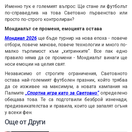
Именно тук е големият въпрос: Ще стане ли футболът
по-справедлив на това Световно първенство или
просто по-строго контролиран?
Мондиалът се променя, емоцията остава
Мондиал 2026
ще бъде турнир на нова епоха - повече
отбори, повече мачове, повече технологии и много по-
малко търпимост към „хитринките“. Все пак едно
правило няма да се промени - Мондиалът винаги ще
носи емоции на целия свят.
Независимо от строгите ограничения, Световното
остава най-големият футболен празник, който трябва
да се изживее на максимум, а новата кампания на
Палмите
„Спортна игра като за Световно“
определено
обещава това. Те са подготвили безброй изненади,
предизвикателства и правила, които ще запалят огъня
у всеки фен.
Още от Други