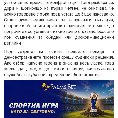
устата си по време на конфронтация. Това разбира се,
дори и шокиращо на първо четене, не означава, че
всяко говорене с ръка пред устата ще бъде наказвано.
Става дума единствено за напрегнати ситуации,
спорове и сблъсъци, при които прикриването може да
попречи да се установи какво точно е казано, особено
при съмнения за обидни или дискриминационни
реплики.
Под ударите на новите правила попадат и
демонстративните протести срещу съдийски решения.
Ако отбор напусне терена в знак на несъгласие, това
може да доведе до тежки санкции, включително
служебна загуба при определени обстоятелства.