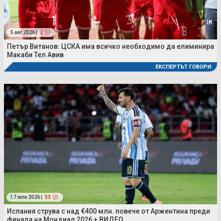
5 авг 2026 |
2
Петър Витанов: ЦСКА има всичко необходимо да елиминира
Макаби Тел Авив
ЕКСПЕРТЪТ ГОВОРИ
17 юли 2026 |
53
Испания струва с над €400 млн. повече от Аржентина преди
финала на Мондиал 2026 + ВИДЕО