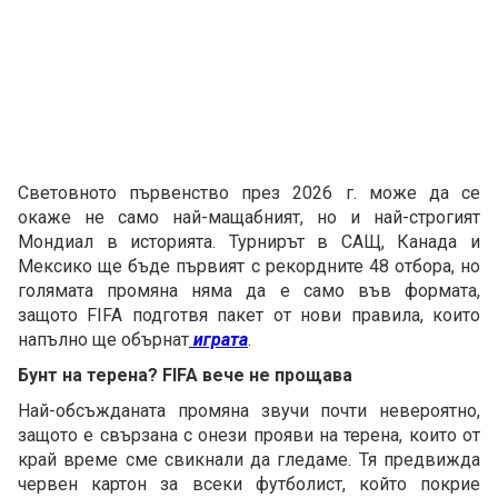
Световното първенство през 2026 г. може да се
окаже не само най-мащабният, но и най-строгият
Мондиал в историята. Турнирът в САЩ, Канада и
Мексико ще бъде първият с рекордните 48 отбора, но
голямата промяна няма да е само във формата,
защото FIFA подготвя пакет от нови правила, които
напълно ще обърнат
играта
.
Бунт на терена? FIFA вече не прощава
Най-обсъжданата промяна звучи почти невероятно,
защото е свързана с онези прояви на терена, които от
край време сме свикнали да гледаме. Тя предвижда
червен картон за всеки футболист, който покрие