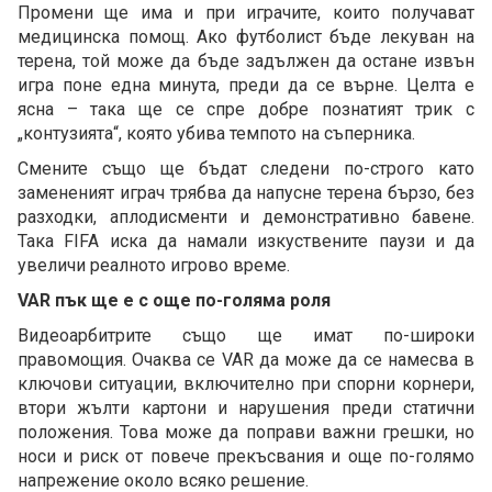
Промени ще има и при играчите, които получават
медицинска помощ. Ако футболист бъде лекуван на
терена, той може да бъде задължен да остане извън
игра поне една минута, преди да се върне. Целта е
ясна – така ще се спре добре познатият трик с
„контузията“, която убива темпото на съперника.
Смените също ще бъдат следени по-строго като
замененият играч трябва да напусне терена бързо, без
разходки, аплодисменти и демонстративно бавене.
Така FIFA иска да намали изкуствените паузи и да
увеличи реалното игрово време.
VAR пък ще е с още по-голяма роля
Видеоарбитрите също ще имат по-широки
правомощия. Очаква се VAR да може да се намесва в
ключови ситуации, включително при спорни корнери,
втори жълти картони и нарушения преди статични
положения. Това може да поправи важни грешки, но
носи и риск от повече прекъсвания и още по-голямо
напрежение около всяко решение.