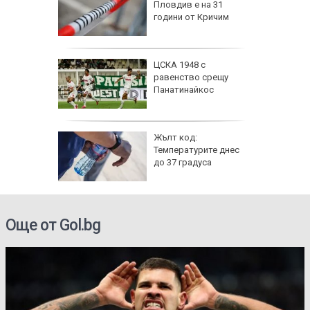
Пловдив е на 31
ски сили
години от Кричим
тични
се даде
ЦСКА 1948 с
кос" в
равенство срещу
а на
Панатинайкос
е
 6
Жълт код:
Температурите днес
 и
до 37 градуса
о 39
електри
Още от Gol.bg