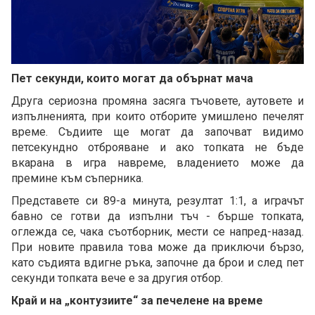
Пет секунди, които могат да обърнат мача
Друга сериозна промяна засяга тъчовете, аутовете и
изпълненията, при които отборите умишлено печелят
време. Съдиите ще могат да започват видимо
петсекундно отброяване и ако топката не бъде
вкарана в игра навреме, владението може да
премине към съперника.
Представете си 89-а минута, резултат 1:1, а играчът
бавно се готви да изпълни тъч - бърше топката,
оглежда се, чака съотборник, мести се напред-назад.
При новите правила това може да приключи бързо,
като съдията вдигне ръка, започне да брои и след пет
секунди топката вече е за другия отбор.
Край и на „контузиите“ за печелене на време