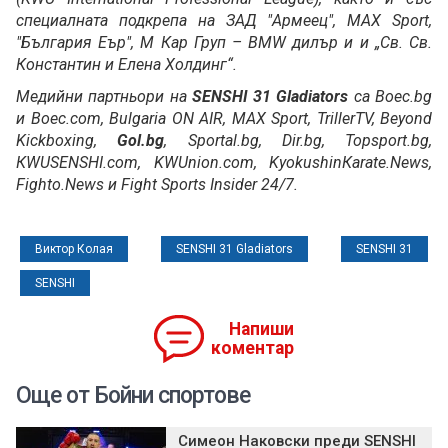
специалната подкрепа на ЗАД "Армеец", MAX Sport,
"България Еър", М Кар Груп – BMW дилър и и „Св. Св.
Константин и Елена Холдинг“.
Медийни партньори на
SENSHI 31 Gladiators
са Boec.bg
и Boec.com, Bulgaria ON AIR, MAX Sport, TrillerTV, Beyond
Kickboxing,
Gol.bg
, Sportal.bg, Dir.bg, Topsport.bg,
КWUSENSHI.com, KWUnion.com, KyokushinКarate.News,
Fighto.News и Fight Sports Insider 24/7.
Виктор Колая
SENSHI 31 Gladiators
SENSHI 31
SENSHI
Напиши
коментар
Още от Бойни спортове
Симеон Наковски преди SENSHI