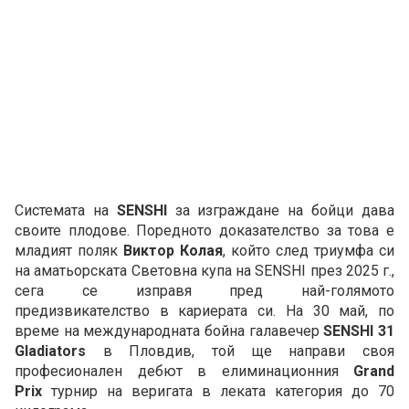
Системата на
SENSHI
за изграждане на бойци дава
своите плодове. Поредното доказателство за това е
младият поляк
Виктор Колая
, който след триумфа си
на аматьорската Световна купа на SENSHI през 2025 г.,
сега се изправя пред най-голямото
предизвикателство в кариерата си. На 30 май, по
време на международната бойна галавечер
SENSHI 31
Gladiators
в Пловдив, той ще направи своя
професионален дебют в елиминационния
Grand
Prix
турнир на веригата в леката категория до 70