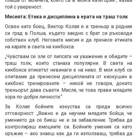
плаша от момчета, които са в моята категория“, казва
той с увереност.
Мисията: Етика и дисциплина в ерата на траш толк
Освен като боец, Виктор Колая е и треньор в родния
си град в Полша, където заедно с брат си ръководи
собствен клуб. Неговата мисия е да пренесе етиката
на карате в света на кикбокса.
„Чувствам се зле от липсата на уважение и обидите –
траш толк, които станаха популярни. В света на
кикбокса етикетът невинаги е на ниво. В моя клуб се
опитваме да пренесем дисциплината от киокушин в
кикбокс тренировките – никой не говори, докато
треньорът дава съвети. Мисля, че това прави младите
хора по-добри личности.“
За Колая бойните изкуства са преди всичко
отговорност: „Важно е да научим младите бойци, че
умението да се биеш не е за забавление. Трябва да
контролираш емоциите си. Бойните умения са като
оръжие – ако знаеш как да ги използваш, трябва да