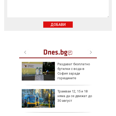
ДОБАВИ
ън се е
Раздават безплатно
л по
бутилки с вода в
София заради
горещините
изпепели
Трамваи 12, 15 и 18
, над 20
няма да се движат до
30 август
ВИДЕО)