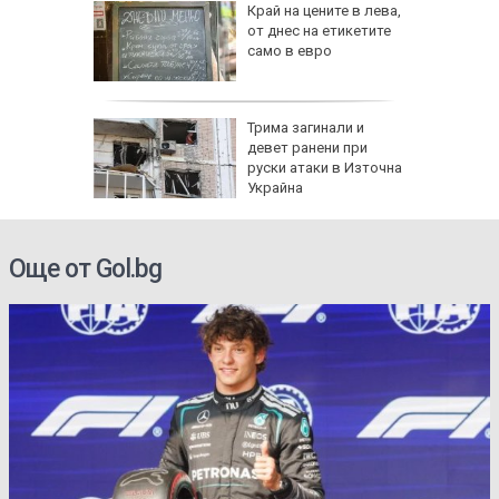
рона
Край на цените в лева,
дам:
от днес на етикетите
само в евро
и
а без
Трима загинали и
губа от
девет ранени при
руски атаки в Източна
Украйна
Още от Gol.bg