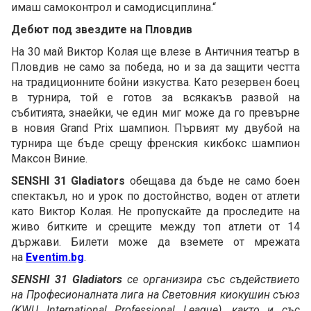
имаш самоконтрол и самодисциплина.“
Дебют под звездите на Пловдив
На 30 май Виктор Колая ще влезе в Античния театър в
Пловдив не само за победа, но и за да защити честта
на традиционните бойни изкуства. Като резервен боец
в турнира, той е готов за всякакъв развой на
събитията, знаейки, че един миг може да го превърне
в новия Grand Prix шампион. Първият му двубой на
турнира ще бъде срещу френския кикбокс шампион
Максон Виние.
SENSHI 31 Gladiators
обещава да бъде не само боен
спектакъл, но и урок по достойнство, воден от атлети
като Виктор Колая. Не пропускайте да проследите на
живо битките и срещите между топ атлети от 14
държави. Билети може да вземете от мрежата
на
Eventim.bg
.
SENSHI 31 Gladiators
се организира със съдействието
на Професионалната лига на Световния киокушин съюз
(KWU International Professional League), както и със