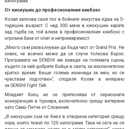
килограма.
От киокушин до професионалния кикбокс
Колая започва своя път в бойните изкуства едва на 5-
годишна възраст. С над 300 мача в киокушин карате
зад гърба си, той влиза в професионалния кикбокс с
огромна база от опит и непримиримост.
„Много съм развълнуван да бъда част от Grand Prix. Не
знаех, че всичко може да се случи толкова бързо.
Програмата на SENSHI ме изведе на голямата сцена,
където са най-добрите бойци в света, за изключително
кратко време. Беше голяма изненада за мен, но се
чувствам подготвен“, споделя Колая в интервю
за
SENSHI Fight Talk.
Младият боец не се притеснява от сериозната
конкуренция в турнира, включително срещу ветерани
като Само Петче от Словения.
„В киокушин съм се биел в отворена категория срещу
хора, които тежат по 120 килограма. Така че сега не се