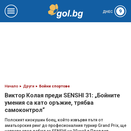
9
ДНЕС
Начало
Други
Бойни спортове
Виктор Колая преди SENSHI 31: „Бойните
умения са като оръжие, трябва
самоконтрол“
Полският киокушин боец, който извървя пътя от
аматьорския ринг до професионалния турнир Grand Prix, ще