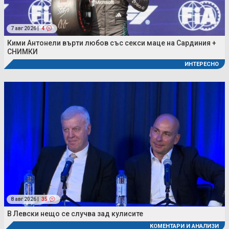
7 авг 2026 |
4
Кими Антонели върти любов със секси маце на Сардиния +
СНИМКИ
ИНТЕРЕСНО
8 авг 2026 |
35
В Левски нещо се случва зад кулисите
КОМЕНТАРИ И АНАЛИЗИ