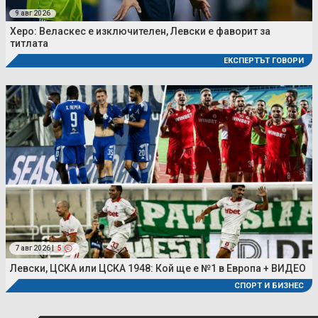
9 авг 2026
Херо: Веласкес е изключителен, Левски е фаворит за
титлата
ЕКСПЕРТЪТ ГОВОРИ
7 авг 2026 |
5
Левски, ЦСКА или ЦСКА 1948: Кой ще е №1 в Европа + ВИДЕО
СПОРТ И БИЗНЕС