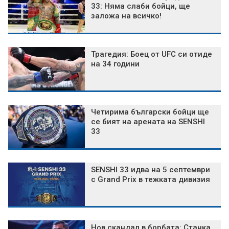
33: Няма слаби бойци, ще
заложа на всичко!
Трагедия: Боец от UFC си отиде
на 34 години
Четирима български бойци ще
се бият на арената на SENSHI
33
SENSHI 33 идва на 5 септември
с Grand Prix в тежката дивизия
Нов скандал в борбата: Станка