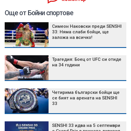
Още от Бойни спортове
Симеон Наковски преди SENSHI
33: Няма слаби бойци, ще
заложа на всичко!
Трагедия: Боец от UFC си отиде
на 34 години
Четирима български бойци ще
се бият на арената на SENSHI
33
SENSHI 33 идва на 5 септември