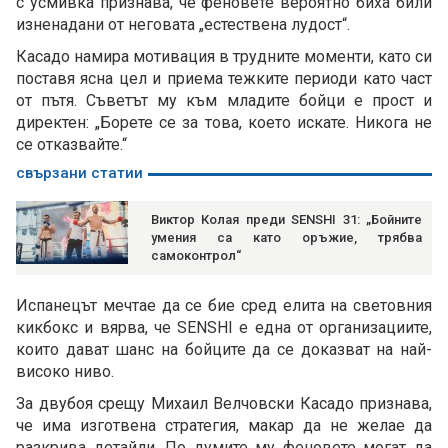
с усмивка признава, че феновете вероятно биха били
изненадани от неговата „естествена лудост“.
Касадо намира мотивация в трудните моменти, като си
поставя ясна цел и приема тежките периоди като част
от пътя. Съветът му към младите бойци е прост и
директен: „Борете се за това, което искате. Никога не
се отказвайте.“
свързани статии
Виктор Колая преди SENSHI 31: „Бойните
умения са като оръжие, трябва
самоконтрол“
Испанецът мечтае да се бие сред елита на световния
кикбокс и вярва, че SENSHI е една от организациите,
които дават шанс на бойците да се доказват на най-
високо ниво.
За двубоя срещу Михаил Велчовски Касадо признава,
че има изготвена стратегия, макар да не желае да
разкрива детайли. По думите му феновете могат да