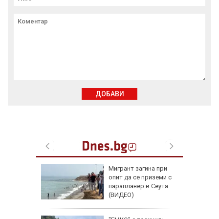
ДОБАВИ
разпали
Мигрант загина при
ай Атина
опит да се приземи с
парапланер в Сеута
(ВИДЕО)