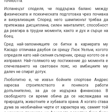
точността.
Испанецът споделя, че поддържа баланс между
физическата и психическата подготовка чрез почивка
и визуализация. Според него шампионът трябва да
притежава дисциплина, силен манталитет, способност
да реагира в трудни моменти, както и дух и сърце на
боец.
Сред най-запомнящите се битки в кариерата му
Касадо отличава двубоя си срещу Люк Уелъм, когото
определя като най-силния съперник, срещу когото се е
изправял. Най-голямото му постижение до момента е
спечелването на световен пояс, но амбициите му
далеч не спират дотук.
Любопитно е, че извън бойните спортове Андрес
харесва строителството и понякога работи
допълнително, за да се издържа финансово. В
свободното си време обича да се наслаждава на
природата, животните и хубавата храна. А когато става
дума за необичайни черти от характера му, самият той