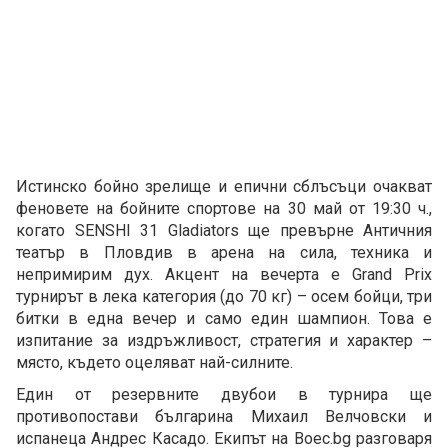
Истинско бойно зрелище и епични сблъсъци очакват
феновете на бойните спортове на 30 май от 19:30 ч.,
когато SENSHI 31 Gladiators ще превърне Античния
театър в Пловдив в арена на сила, техника и
непримирим дух. Акцент на вечерта е Grand Prix
турнирът в лека категория (до 70 кг) – осем бойци, три
битки в една вечер и само един шампион. Това е
изпитание за издръжливост, стратегия и характер –
място, където оцеляват най-силните.
Един от резервните двубои в турнира ще
противопостави българина Михаил Велчовски и
испанеца Андрес Касадо. Екипът на Boec.bg разговаря