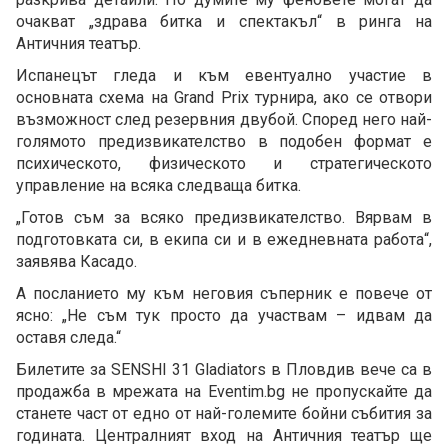
очакват „здрава битка и спектакъл“ в ринга на
Античния театър.
Испанецът гледа и към евентуално участие в
основната схема на Grand Prix турнира, ако се отвори
възможност след резервния двубой. Според него най-
голямото предизвикателство в подобен формат е
психическото, физическото и стратегическото
управление на всяка следваща битка.
„Готов съм за всяко предизвикателство. Вярвам в
подготовката си, в екипа си и в ежедневната работа“,
заявява Касадо.
А посланието му към неговия съперник е повече от
ясно: „Не съм тук просто да участвам – идвам да
оставя следа.“
Билетите за SENSHI 31 Gladiators в Пловдив вече са в
продажба в мрежата на Eventim.bg не пропускайте да
станете част от едно от най-големите бойни събития за
годината. Централният вход на Античния театър ще