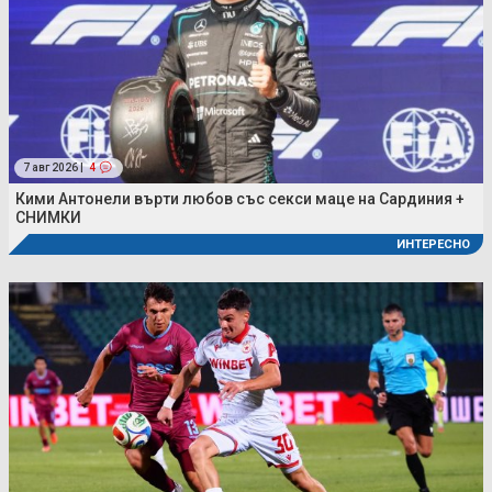
7 авг 2026 |
4
Кими Антонели върти любов със секси маце на Сардиния +
СНИМКИ
ИНТЕРЕСНО