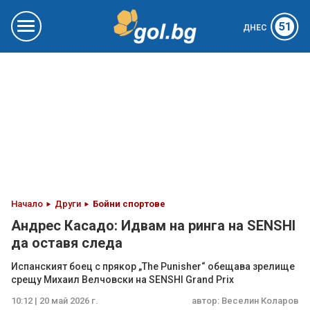
51
ДНЕС
Начало
Други
Бойни спортове
Андрес Касадо: Идвам на ринга на SENSHI
да оставя следа
Испанският боец с прякор „The Punisher“ обещава зрелище
срещу Михаил Велчовски на SENSHI Grand Prix
10:12 | 20 май 2026 г.
автор:
Веселин Коларов