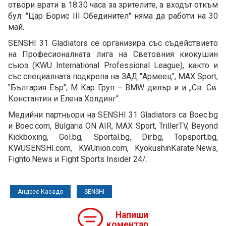
отвори врати в 18:30 часа за зрителите, а входът откъм
бул. "Цар Борис III Обединител" няма да работи на 30
май.
SENSHI 31 Gladiators се организира със съдействието
на Професионалната лига на Световния киокушин
съюз (KWU International Professional League), както и
със специалната подкрепа на ЗАД "Армеец", MAX Sport,
"България Еър", М Кар Груп – BMW дилър и и „Св. Св.
Константин и Елена Холдинг“.
Медийни партньори на SENSHI 31 Gladiators са Boec.bg
и Boec.com, Bulgaria ON AIR, MAX Sport, TrillerTV, Beyond
Kickboxing, Gol.bg, Sportal.bg, Dir.bg, Topsport.bg,
КWUSENSHI.com, KWUnion.com, KyokushinКarate.News,
Fighto.News и Fight Sports Insider 24/.
Андрес Касадо
SENSHI
Напиши
коментар