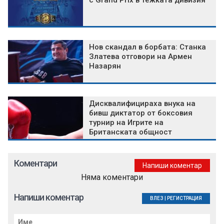
с Grand Prix в тежката дивизия
Нов скандал в борбата: Станка
Златева отговори на Армен
Назарян
Дисквалифицираха внука на
бивш диктатор от боксовия
турнир на Игрите на
Британската общност
Коментари
Напиши коментар
Няма коментари
Напиши коментар
ВЛЕЗ
|
РЕГИСТРАЦИЯ