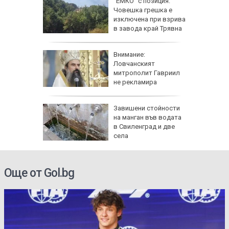
Дронът,
"ЕМКО" с позиция:
Кардам,
Човешка грешка е
изключена при взрива
в завода край Трявна
чи
Внимание:
ка като
Ловчанският
рива
митрополит Гавриил
не рекламира
медикаменти
Завишени стойности
в
на манган във водата
ргас
в Свиленград и две
е за
села
Още от Gol.bg