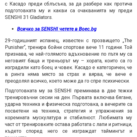
с Касадо преди сблъсъка, за да разбере как протича
подготовката му и какви са очакванията му преди
SENSHI 31 Gladiators.
Всичко за SENSHI четете в Boec.bg
29-годишният испанец, известен с прозвището „The
Punisher“, тренира бойни спортове вече 11 години. Той
признава, че най-голямото вдъхновение по пътя му са
неговият баща и треньорът му – хората, които са го
изградили като боец и човек. Касадо е категоричен, че
в ринга няма място за страх и вярва, че вече е
преодолял всичко, което може да го спре психически.
Подготовката му за SENSHI преминава в две тежки
тренировъчни сесии на ден. Първата включва бягане,
ударна техника и физическа подготовка, а вечерите са
посветени на техника, стратегия и упражнения за
коремната мускулатура и стабилност. Любимата му
част от тренировките остава работата с лапи и ритници,
където според него се изграждат таймингът и