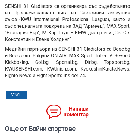
SENSHI 31 Gladiators се организира със съдействието
на Професионалната лига на Световния киокушин
съюз (KWU International Professional League), както и
със специалната подкрепа на ЗАД "Армеец", MAX Sport,
"България Еър", М Кар Груп – BMW дилър и и „Св. Св.
Константин и Елена Холдинг“.
Медийни партньори на SENSHI 31 Gladiators са Boec.bg
и Boec.com, Bulgaria ON AIR, MAX Sport, TrillerTV, Beyond
Kickboxing, Gol.bg, Sportal.bg, Dir.bg, Topsport.bg,
КWUSENSHI.com, KWUnion.com, KyokushinКarate.News,
Fighto.News и Fight Sports Insider 24/.
SENSHI
Напиши
коментар
Още от Бойни спортове