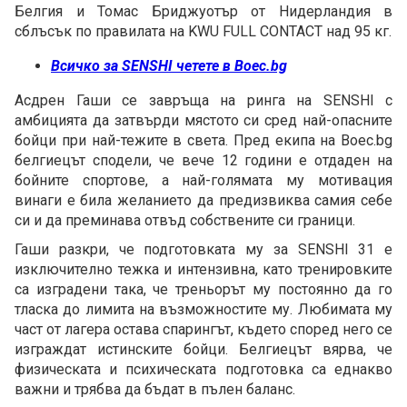
Белгия и Томас Бриджуотър от Нидерландия в
сблъсък по правилата на KWU FULL CONTACT над 95 кг.
Всичко за SENSHI четете в Boec.bg
Асдрен Гаши се завръща на ринга на SENSHI с
амбицията да затвърди мястото си сред най-опасните
бойци при най-тежите в света. Пред екипа на Boec.bg
белгиецът сподели, че вече 12 години е отдаден на
бойните спортове, а най-голямата му мотивация
винаги е била желанието да предизвиква самия себе
си и да преминава отвъд собствените си граници.
Гаши разкри, че подготовката му за SENSHI 31 е
изключително тежка и интензивна, като тренировките
са изградени така, че треньорът му постоянно да го
тласка до лимита на възможностите му. Любимата му
част от лагера остава спарингът, където според него се
изграждат истинските бойци. Белгиецът вярва, че
физическата и психическата подготовка са еднакво
важни и трябва да бъдат в пълен баланс.