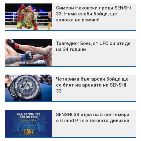
Симеон Наковски преди SENSHI
33: Няма слаби бойци, ще
заложа на всичко!
Трагедия: Боец от UFC си отиде
на 34 години
Четирима български бойци ще
се бият на арената на SENSHI
33
SENSHI 33 идва на 5 септември
с Grand Prix в тежката дивизия