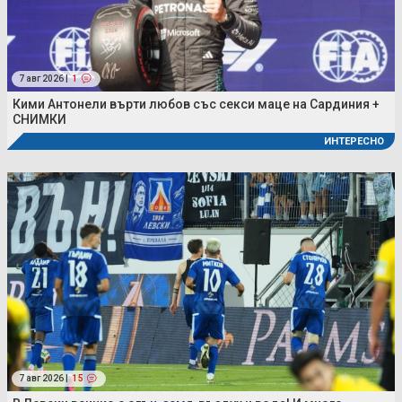
7 авг 2026 |
1
Кими Антонели върти любов със секси маце на Сардиния +
СНИМКИ
ИНТЕРЕСНО
7 авг 2026 |
15