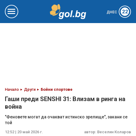
22
ДНЕС
Начало
Други
Бойни спортове
Гаши преди SENSHI 31: Влизам в ринга на
война
"Феновете могат да очакват истинско зрелище", закани се
той
12:52 | 20 май 2026 г.
автор:
Веселин Коларов