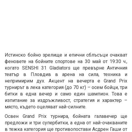
Истинско бойно зрелище и епични сблъсъци очакват
феновете на бойните спортове на 30 май от 19:30 ч.,
когато SENSHI 31 Gladiators ще превърне Античния
театър в Пловдив в арена на сила, техника и
непримирим дух. Акцент на вечерта е Grand Prix
турнирът в лека категория (до 70 кг) – осем бойци, три
битки в една вечер и само един шампион. Това е
изпитание за издръжливост, стратегия и характер –
място, където оцеляват най-силните.
Освен Grand Prix турнира, бойната галавечер ще
предложи и три супербитки, а една от най-очакваните
в тежка категория ще противопостави Асдрен Гаши от