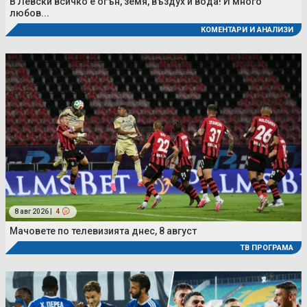
В Левски всичко е огън, земя, въздух и вода! И много
любов...
КОМЕНТАРИ И АНАЛИЗИ
8 авг 2026 |
4
Мачовете по телевизията днес, 8 август
ТВ ПРОГРАМА