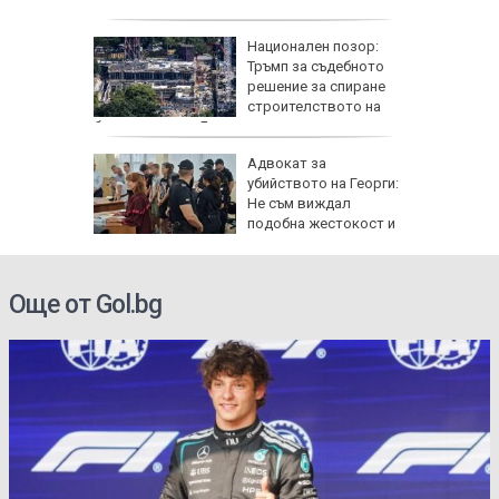
 Гърция
Национален позор:
ривата и
Тръмп за съдебното
решение за спиране
 да
строителството на
балната зала в Белия дом
овски:
Адвокат за
ята на
убийството на Георги:
р е
Не съм виждал
тъпка
подобна жестокост и
садизъм от непълнолетни, случаят е
безпрецедентен
Още от Gol.bg