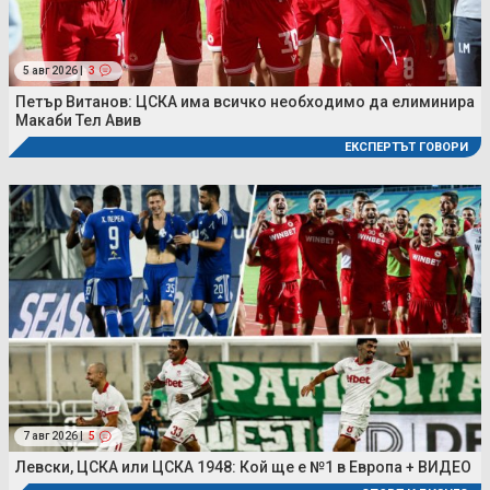
5 авг 2026 |
3
Петър Витанов: ЦСКА има всичко необходимо да елиминира
Макаби Тел Авив
ЕКСПЕРТЪТ ГОВОРИ
7 авг 2026 |
5
Левски, ЦСКА или ЦСКА 1948: Кой ще е №1 в Европа + ВИДЕО