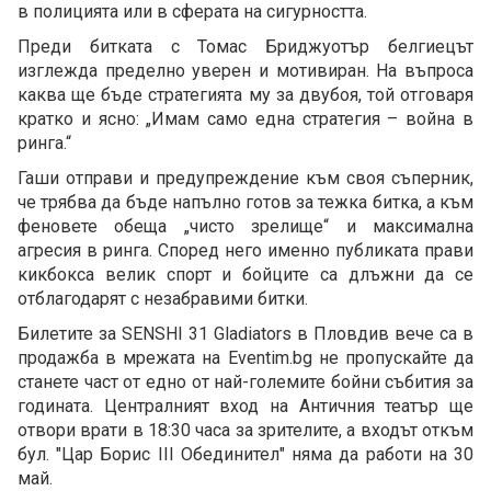
в полицията или в сферата на сигурността.
Преди битката с Томас Бриджуотър белгиецът
изглежда пределно уверен и мотивиран. На въпроса
каква ще бъде стратегията му за двубоя, той отговаря
кратко и ясно: „Имам само една стратегия – война в
ринга.“
Гаши отправи и предупреждение към своя съперник,
че трябва да бъде напълно готов за тежка битка, а към
феновете обеща „чисто зрелище“ и максимална
агресия в ринга. Според него именно публиката прави
кикбокса велик спорт и бойците са длъжни да се
отблагодарят с незабравими битки.
Билетите за SENSHI 31 Gladiators в Пловдив вече са в
продажба в мрежата на Eventim.bg не пропускайте да
станете част от едно от най-големите бойни събития за
годината. Централният вход на Античния театър ще
отвори врати в 18:30 часа за зрителите, а входът откъм
бул. "Цар Борис III Обединител" няма да работи на 30
май.