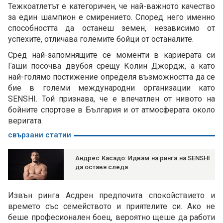
Тежкоатлетът е категоричен, че най-важното качество
за един шампион е смирението. Според него именно
способността да останеш земен, независимо от
успехите, отличава големите бойци от останалите.
Сред най-запомнящите се моменти в кариерата си
Гаши посочва двубоя срещу Колин Джордж, а като
най-голямо постижение определя възможността да се
бие в големи международни организации като
SENSHI. Той признава, че е впечатлен от нивото на
бойните спортове в България и от атмосферата около
веригата.
свързани статии
Андрес Касадо: Идвам на ринга на SENSHI
да оставя следа
Извън ринга Асдрен предпочита спокойствието и
времето със семейството и приятелите си. Ако не
беше професионален боец, вероятно щеше да работи