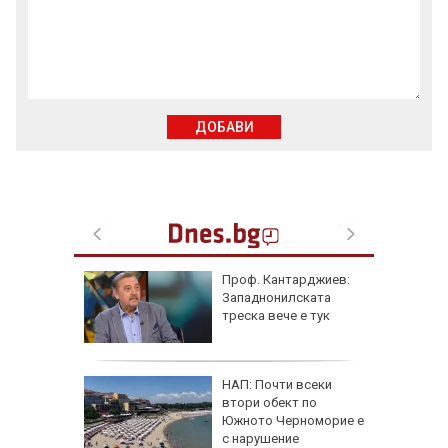
ДОБАВИ
рна на
Проф. Кантарджиев:
де
Западнонилската
ничен
треска вече е тук
AI
НАП: Почти всеки
втори обект по
ист
Южното Черноморие е
а е
с нарушение