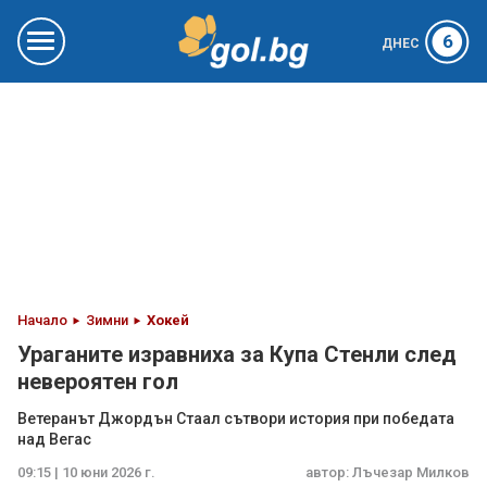
6
ДНЕС
Начало
Зимни
Хокей
Ураганите изравниха за Купа Стенли след
невероятен гол
Ветеранът Джордън Стаал сътвори история при победата
над Вегас
09:15 | 10 юни 2026 г.
автор:
Лъчезар Милков