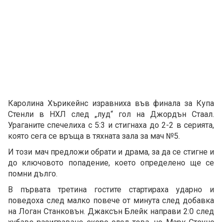
Каролина Хърикейнс изравниха във финала за Купа
Стенли в НХЛ след „луд“ гол на Джордън Стаал.
Ураганите спечелиха с 5:3 и стигнаха до 2-2 в серията,
която сега се връща в тяхната зала за мач №5.
И този мач предложи обрати и драма, за да се стигне и
до ключовото попадение, което определено ще се
помни дълго.
В първата третина гостите стартираха ударно и
поведоха след малко повече от минута след добавка
на Логан Станковън. Джаксън Блейк направи 2:0 след