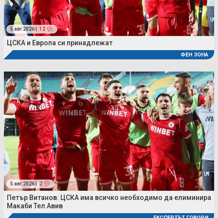
5 авг 2026 |
12
ЦСКА и Европа си принадлежат
ФЕН ЗОНА
5 авг 2026 |
2
Петър Витанов: ЦСКА има всичко необходимо да елиминира
Макаби Тел Авив
ЕКСПЕРТЪТ ГОВОРИ