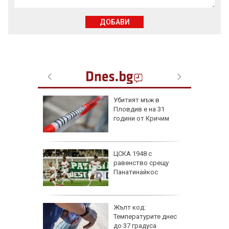
ДОБАВИ
я
Убитият мъж в
Пловдив е на 31
ски сили
години от Кричим
тични
се даде
ЦСКА 1948 с
кос" в
равенство срещу
а на
Панатинайкос
е
 6
Жълт код:
Температурите днес
 и
до 37 градуса