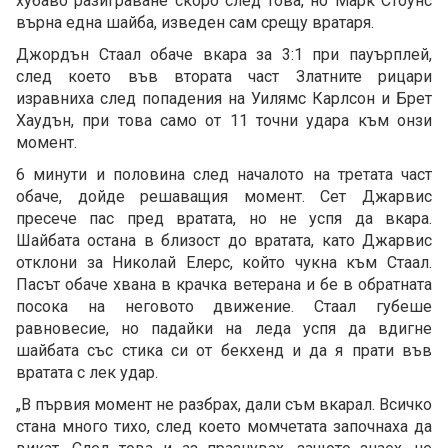
хубаво разиграване скоро след това, но Марк Стоунс
върна една шайба, изведен сам срещу вратаря.
Джордън Стаал обаче вкара за 3:1 при пауърплей,
след което във втората част Златните рицари
изравниха след попадения на Уилямс Карлсон и Брет
Хаудън, при това само от 11 точни удара към онзи
момент.
6 минути и половина след началото на третата част
обаче, дойде решаващия момент. Сет Джарвис
пресече пас пред вратата, но не успя да вкара.
Шайбата остана в близост до вратата, като Джарвис
отклони за Николай Елерс, който чукна към Стаал.
Пасът обаче хвана в крачка ветерана и бе в обратната
посока на неговото движение. Стаал губеше
равновесие, но падайки на леда успя да вдигне
шайбата със стика си от бекхенд и да я прати във
вратата с лек удар.
„В първия момент не разбрах, дали съм вкарал. Всичко
стана много тихо, след което момчетата започнаха да