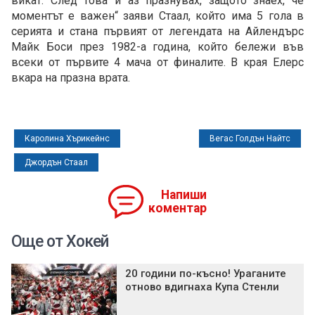
викат. След това и аз празнувах, защото знаех, че
моментът е важен“ заяви Стаал, който има 5 гола в
серията и стана първият от легендата на Айлендърс
Майк Боси през 1982-а година, който бележи във
всеки от първите 4 мача от финалите. В края Елерс
вкара на празна врата.
Каролина Хърикейнс
Вегас Голдън Найтс
Джордън Стаал
Напиши
коментар
Още от Хокей
20 години по-късно! Ураганите
отново вдигнаха Купа Стенли