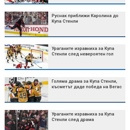
Руснак приближи Каролина до
Купа Стенли
Ураганите изравниха за Купа
Стенли след невероятен гол
Голяма драма за Купа Стенли,
късметът даде победа на Вегас
Ураганите изравниха за Купа
Стенли след драма