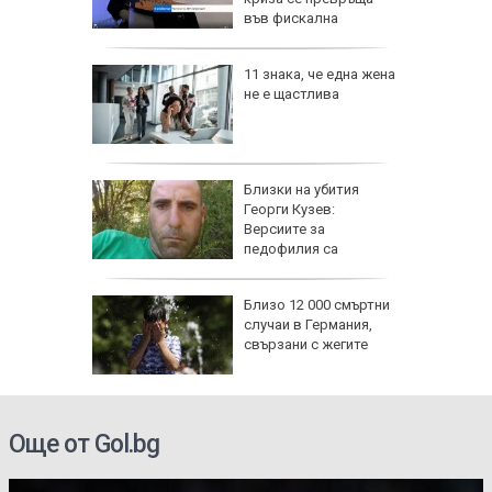
 АМ
във фискална
11 знака, че една жена
ия
не е щастлива
вото си
убиха
Близки на убития
в Ню
Георги Кузев:
ха край
Версиите за
педофилия са
недопустими
те жеги
Близо 12 000 смъртни
алия да
случаи в Германия,
ното
свързани с жегите
Още от Gol.bg