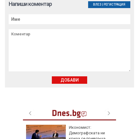
Напиши коментар
ВЛЕЗ
|
РЕГИСТРАЦИЯ
ДОБАВИ
и
Икономист:
Демографската ни
ходните
криза се превръща