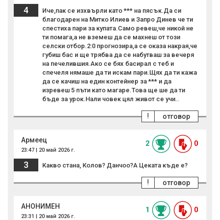
4
Иче,пак се изхвърли като *** на пясък.Да си
благодарен на Митко Илиев и Запро Динев че ти
спестиха пари за купата.Само ревеш,че никой не
ти помага,а не вземеш да се махнеш от този
селски отбор.2:0 прогнозира,а се оказа накрая,че
губиш бас и ще трябва да се набутваш за вечеря
на печелившия.Ако се бях басирал с теб и
спечеля нямаше да ти искам пари.Щях да ти кажа
да се качиш на един контейнер за *** и да
изревеш 5 пъти като магаре.Това ще ше да ти
бъде за урок.Нали човек цял живот се учи..
!
отговор
Армеец
2
0
23:47 | 20 май 2026 г.
3
Какво стана, Колов? Данчоо?А Цеката къде е?
!
отговор
АНОНИМЕН
1
0
23:31 | 20 май 2026 г.