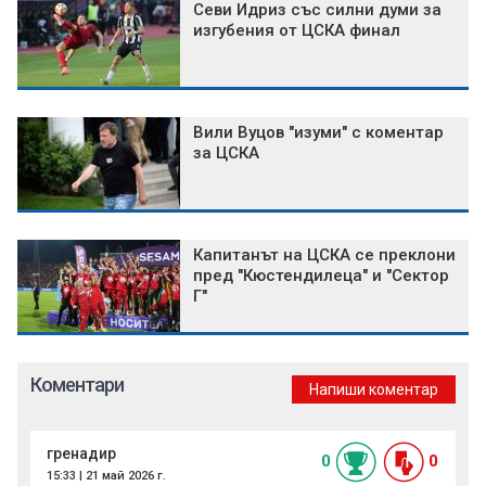
Севи Идриз със силни думи за
изгубения от ЦСКА финал
Вили Вуцов "изуми" с коментар
за ЦСКА
Капитанът на ЦСКА се преклони
пред "Кюстендилеца" и "Сектор
Г"
Коментари
Напиши коментар
гренадир
0
0
15:33 | 21 май 2026 г.