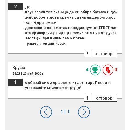
2
До:
Крушарски.тоя.пияница.да.си.обира.багажа.и.дум
.най.добре.е.нова.срамна.сцена.на.дербито.рсс
ъдя.-(драгомир-
драганов.и.локомотив.пловдив.дум.от.EFBET.лиг
ата.крушарски.да.иде.да.скочи.от.мъка.от.дунав
.мост-(2).при.видин.само.ботев-
тракия.пловдив.казах
!
отговор
Круша
4
0
22:29 | 20 май 2026 г.
1
събирай си смърфовете и на жп гара Пловдив
утешавайте мъката с пъртуца!
!
отговор