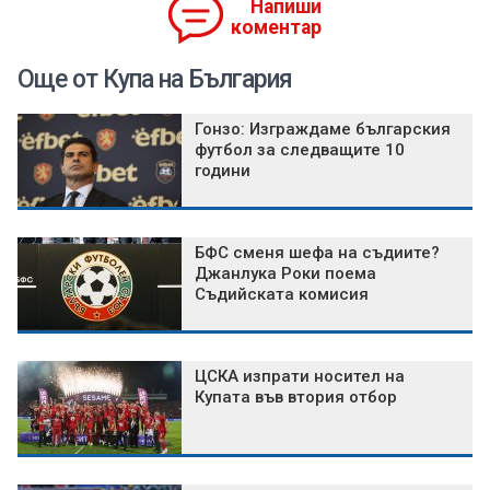
Напиши
коментар
Още от Купа на България
Гонзо: Изграждаме българския
футбол за следващите 10
години
БФС сменя шефа на съдиите?
Джанлука Роки поема
Съдийската комисия
ЦСКА изпрати носител на
Купата във втория отбор