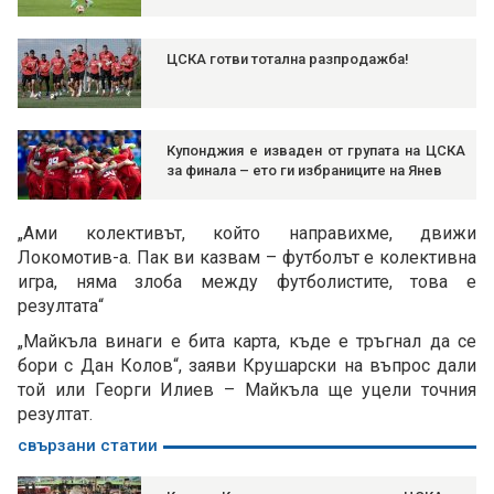
ЦСКА готви тотална разпродажба!
Купонджия е изваден от групата на ЦСКА
за финала – ето ги избраниците на Янев
„Ами колективът, който направихме, движи
Локомотив-а. Пак ви казвам – футболът е колективна
игра, няма злоба между футболистите, това е
резултата“
„Майкъла винаги е бита карта, къде е тръгнал да се
бори с Дан Колов“, заяви Крушарски на въпрос дали
той или Георги Илиев – Майкъла ще уцели точния
резултат.
свързани статии