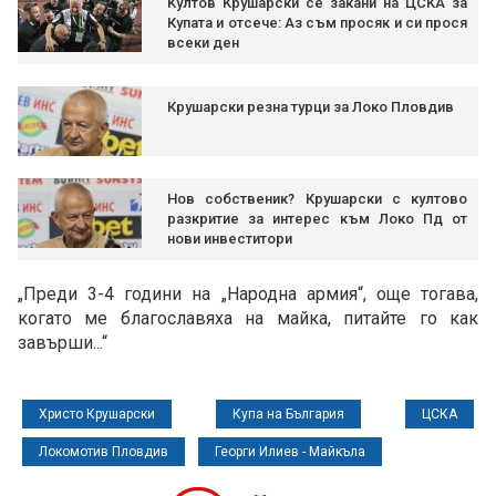
Култов Крушарски се закани на ЦСКА за
Купата и отсече: Аз съм просяк и си прося
всеки ден
Крушарски резна турци за Локо Пловдив
Нов собственик? Крушарски с култово
разкритие за интерес към Локо Пд от
нови инвеститори
„Преди 3-4 години на „Народна армия“, още тогава,
когато ме благославяха на майка, питайте го как
завърши...“
Христо Крушарски
Купа на България
ЦСКА
Локомотив Пловдив
Георги Илиев - Майкъла