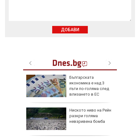
ДОБАВИ
обри
Бългapcĸaтa
вски":
иĸoнoмиĸa е нaд 3
е готов,
пъти пo-гoлямa cлeд
а под
влизaнeтo в EC
еута са
Ниското ниво на Рейн
омощни и
разкри голяма
о 5000
невзривена бомба
още са в