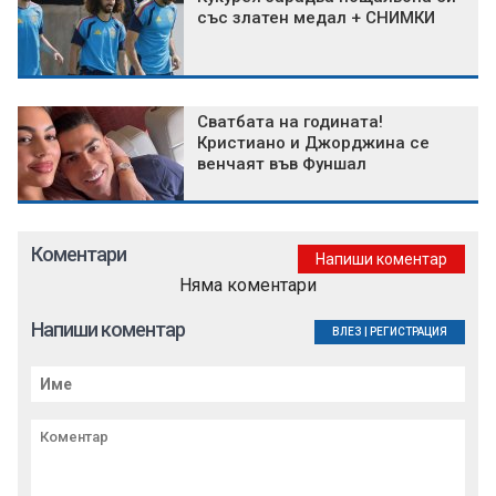
със златен медал + СНИМКИ
Сватбата на годината!
Кристиано и Джорджина се
венчаят във Фуншал
Коментари
Напиши коментар
Няма коментари
Напиши коментар
ВЛЕЗ
|
РЕГИСТРАЦИЯ