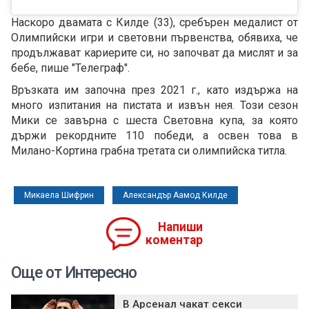
Наскоро двамата с Килде (33), сребърен медалист от
Олимпийски игри и световни първенства, обявиха, че
продължават кариерите си, но започват да мислят и за
бебе, пише "Телеграф".
Връзката им започна през 2021 г., като издържа на
много изпитания на пистата и извън нея. Този сезон
Мики се завърна с шеста Световна купа, за която
държи рекордните 110 победи, а освен това в
Милано-Кортина грабна третата си олимпийска титла.
Микаела Шифрин
Александър Аамод Килде
Напиши
коментар
Още от Интересно
В Арсенал чакат секси