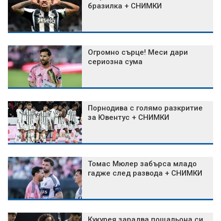
бразилка + СНИМКИ
Огромно сърце! Меси дари
сериозна сума
Порнодива с голямо разкритие
за Ювентус + СНИМКИ
Томас Мюлер забърса младо
гадже след развода + СНИМКИ
Кукурея зарадва пощальона си