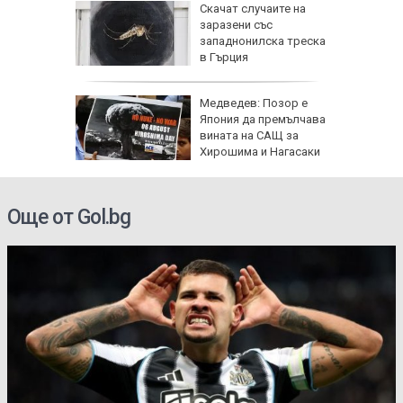
За
Скачат случаите на
иха
заразени със
зраел не
западнонилска треска
в Гърция
Медведев: Позор е
твата с
Япония да премълчава
на
вината на САЩ за
ани,
Хирошима и Нагасаки
на
Още от Gol.bg