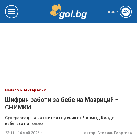
43
ДНЕС
Начало
Интересно
Шифрин работи за бебе на Мавриций +
СНИМКИ
Суперзвездата на ските и годеникът й Аамод Килде
избягаха на топло
23:11 | 14 май 2026 г.
автор:
Стелиян Георгиев