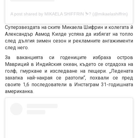
A post shared by MIKAELA SHIFFRIN ⛷? (@mikaelashiffrin)
Суперзвездата на ските Микаела Шифрин и колегата й
Александър Аамод Килде успяха да избягат на топло
след дългия зимен сезон и рекламните ангажименти
след него.
За ваканцията си годениците избраха остров
Мавриций в Индийския океан, където се отдадоха на
голф, гмуркане и изследване на пещери. „Ледената
захапка най-накрая се разтопи“, похвали се пред
своите 1,6 последователи в Инстаграм 31-годишната
американка.