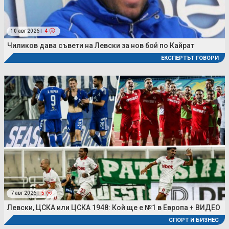
10 авг 2026 |
4
Чиликов дава съвети на Левски за нов бой по Кайрат
ЕКСПЕРТЪТ ГОВОРИ
7 авг 2026 |
5
Левски, ЦСКА или ЦСКА 1948: Кой ще е №1 в Европа + ВИДЕО
СПОРТ И БИЗНЕС