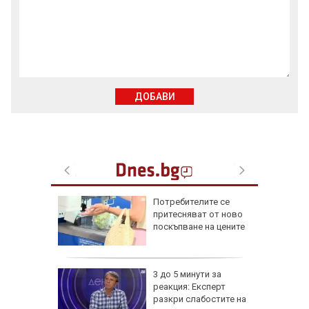
ДОБАВИ
и 10 от
Потребителите се
) с 3:0
притесняват от ново
да през
поскъпване на цените
д
3 до 5 минути за
то:
реакция: Експерт
дирват
разкри слабостите на