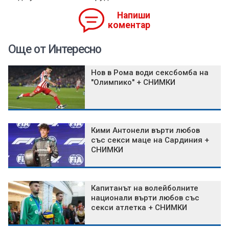
Напиши
коментар
Още от Интересно
Нов в Рома води сексбомба на
"Олимпико" + СНИМКИ
Кими Антонели върти любов
със секси маце на Сардиния +
СНИМКИ
Капитанът на волейболните
национали върти любов със
секси атлетка + СНИМКИ