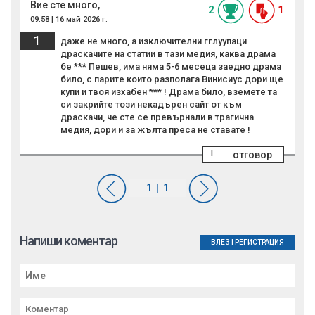
Вие сте много,
2
1
09:58 | 16 май 2026 г.
1
даже не много, а изключителни гглуупаци
драскачите на статии в тази медия, каква драма
бе *** Пешев, има няма 5-6 месеца заедно драма
било, с парите които разполага Винисиус дори ще
купи и твоя изхабен *** ! Драма било, вземете та
си закрийте този некадърен сайт от към
драскачи, че сте се превърнали в трагична
медия, дори и за жълта преса не ставате !
!
отговор
Напиши коментар
ВЛЕЗ
|
РЕГИСТРАЦИЯ