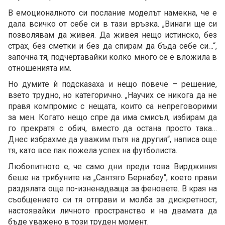
В емоционалното си послание моделът намекна, че е
дала всичко от себе си в тази връзка. „Винаги ще си
позволявам да живея. Да живея нещо истинско, без
страх, без сметки и без да спирам да бъда себе си…“,
започна тя, подчертавайки колко много се е вложила в
отношенията им.
Но думите ѝ подсказаха и нещо повече – решение,
взето трудно, но категорично. „Научих се никога да не
правя компромис с нещата, които са непреговорими
за мен. Когато нещо спре да има смисъл, избирам да
го прекратя с обич, вместо да остана просто така…
Днес избрахме да уважим пътя на другия“, написа още
тя, като все пак пожела успех на футболиста.
Любопитното е, че само дни преди това Вирджиния
беше на трибуните на „Сантяго Бернабеу“, което прави
раздялата още по-изненадваща за феновете. В края на
съобщението си тя отправи и молба за дискретност,
настоявайки личното пространство и на двамата да
бъде уважено в този труден момент.