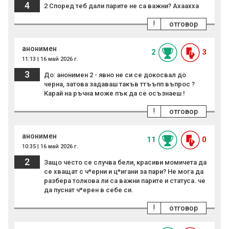
4
2 Според теб дали парите не са важни? Ахаахха
!
отговор
анонимен
2
3
11:13 | 16 май 2026 г.
3
До: анонимен 2 - явно не си се докосвал до
черна, затова задаваш такъв ттъъпп въпрос ?
Карай на ръчна може пък да се осъзнаеш !
!
отговор
анонимен
11
0
10:35 | 16 май 2026 г.
2
Защо често се случва бели, красиви момичета да
се хващат с ч*ерни и ц*игани за пари? Не мога да
разбера толкова ли са важни парите и статуса. че
да пуснат ч*ерен в себе си.
!
отговор