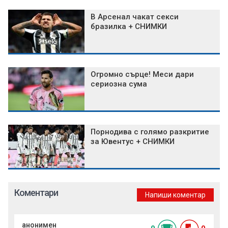
В Арсенал чакат секси
бразилка + СНИМКИ
Огромно сърце! Меси дари
сериозна сума
Порнодива с голямо разкритие
за Ювентус + СНИМКИ
Коментари
Напиши коментар
анонимен