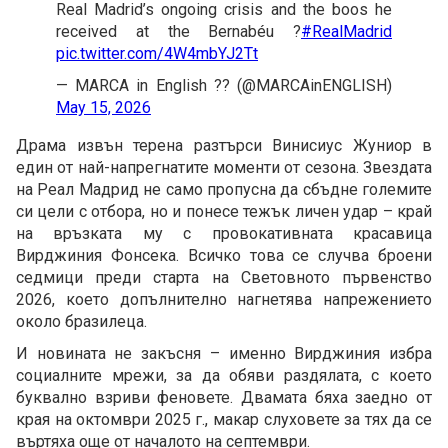
Real Madrid’s ongoing crisis and the boos he
received at the Bernabéu ?
#RealMadrid
pic.twitter.com/4W4mbYJ2Tt
— MARCA in English ?? (@MARCAinENGLISH)
May 15, 2026
Драма извън терена разтърси Винисиус Жуниор в
един от най-напрегнатите моменти от сезона. Звездата
на Реал Мадрид не само пропусна да сбъдне големите
си цели с отбора, но и понесе тежък личен удар – край
на връзката му с провокативната красавица
Вирджиния Фонсека. Всичко това се случва броени
седмици преди старта на Световното първенство
2026, което допълнително нагнетява напрежението
около бразилеца.
И новината не закъсня – именно Вирджиния избра
социалните мрежи, за да обяви раздялата, с което
буквално взриви феновете. Двамата бяха заедно от
края на октомври 2025 г., макар слуховете за тях да се
въртяха още от началото на септември.