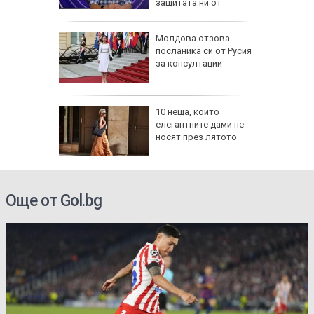
 руините
защитата ни от
дронове
ят вот:
Молдова отзова
 силната
посланика си от Русия
на
за консултации
единение
лн. евро
10 неща, които
роверки
елегантните дами не
носят през лятото
Още от Gol.bg