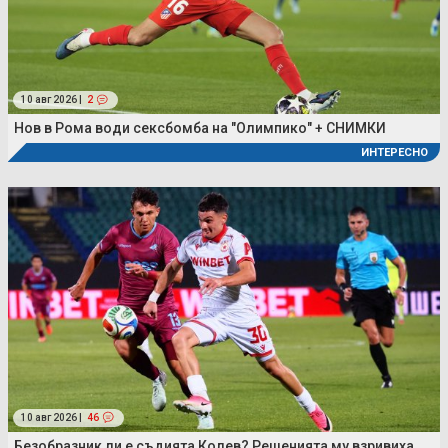
10 авг 2026 |
2
Нов в Рома води сексбомба на "Олимпико" + СНИМКИ
ИНТЕРЕСНО
10 авг 2026 |
46
Безобразник ли е съдията Колев? Решенията му взривиха