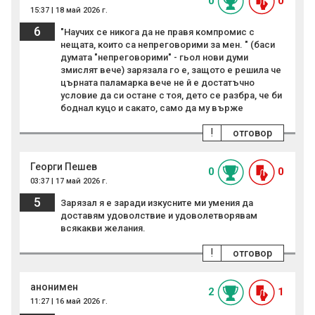
0
0
15:37 | 18 май 2026 г.
6
"Научих се никога да не правя компромис с
нещата, които са непреговорими за мен. " (баси
думата "непреговорими" - гьол нови думи
змислят вече) зарязала го е, защото е решила че
църната паламарка вече не й е достатъчно
условие да си остане с тоя, дето се разбра, че би
боднал куцо и сакато, само да му върже
!
отговор
Георги Пешев
0
0
03:37 | 17 май 2026 г.
5
Зарязал я е заради изкусните ми умения да
доставям удоволствие и удоволетворявам
всякакви желания.
!
отговор
анонимен
2
1
11:27 | 16 май 2026 г.