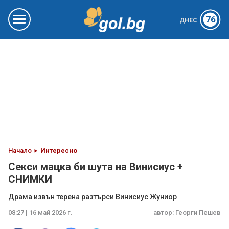
76
ДНЕС
Начало
Интересно
Секси мацка би шута на Винисиус +
СНИМКИ
Драма извън терена разтърси Винисиус Жуниор
08:27 | 16 май 2026 г.
автор:
Георги Пешев