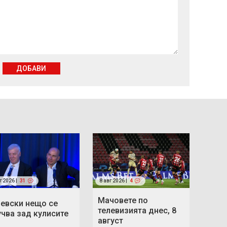
ДОБАВИ
г 2026 |
31
8 авг 2026 |
4
Мачовете по
Левски нещо се
телевизията днес, 8
учва зад кулисите
август