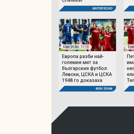
СНИМКИ
ИНТЕРЕСНО
6 авг 2026 |
11
5 ав
Европа разби най-
Пе
големия мит за
им
българския футбол:
не
Левски, ЦСКА и ЦСКА
ел
1948 го доказаха
Те
ФЕН ЗОНА