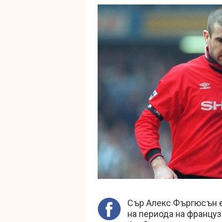
Сър Алекс Фъргюсън ед
на периода на француз