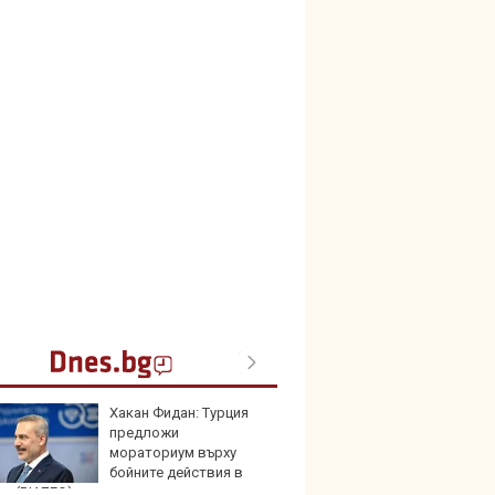
Хакан Фидан: Турция
В Кит
предложи
забра
мораториум върху
автом
бойните действия в
на (ВИДЕО)