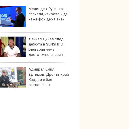
Медведев: Русия ще
Този н
спечели, каквото и да
може 
каже фон дер Лайен
Европ
Даниел Динев след
Домаш
дебюта в SENSHI: В
губи о
България няма
стена
достатъчно спаринг
зареж
ьори
Адмирал Емил
Кой гу
Ефтимов: Дронът край
нашес
Кардам е бил
китай
отклонен от
ронна война