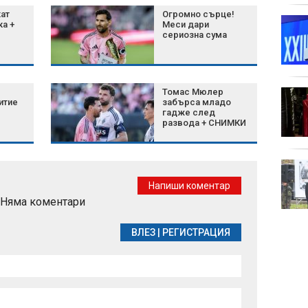
кат
Огромно сърце!
Топлинен удар: Как да
ка +
Меси дари
разпознаем опасните
сериозна сума
симптоми
Томас Мюлер
4 зодии привличат
итие
забърса младо
пари и късмет с
гадже след
влизането на
развода + СНИМКИ
Меркурий в Лъв
партн
ЦСКА 1948 продължи
силната си серия с
Напиши коментар
победа над "Локо"
Няма коментари
(София)
елект
ВЛЕЗ
|
РЕГИСТРАЦИЯ