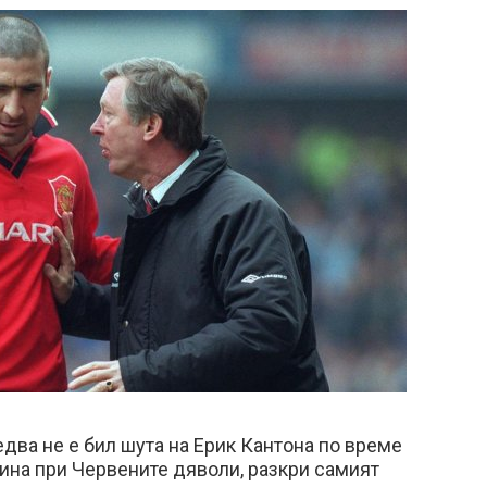
ва не е бил шута на Ерик Кантона по време
ина при Червените дяволи, разкри самият