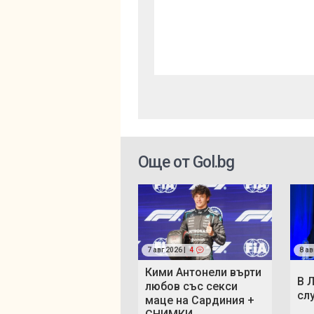
Още от Gol.bg
7 авг 2026 |
4
8 ав
Кими Антонели върти
В 
любов със секси
сл
маце на Сардиния +