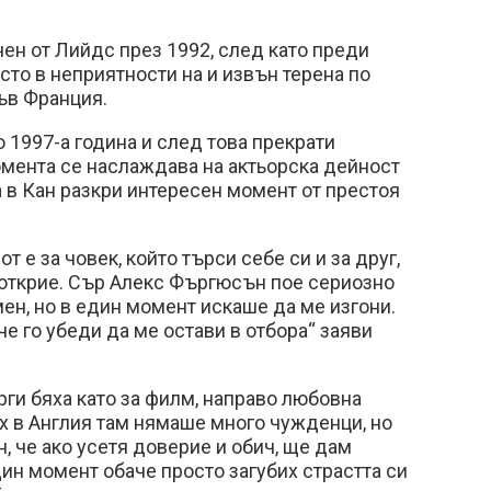
ен от Лийдс през 1992, след като преди
сто в неприятности на и извън терена по
във Франция.
о 1997-а година и след това прекрати
момента се наслаждава на актьорска дейност
 в Кан разкри интересен момент от престоя
т е за човек, който търси себе си и за друг,
 открие. Сър Алекс Фъргюсън пое сериозно
ен, но в един момент искаше да ме изгони.
че го убеди да ме остави в отбора“ заяви
ги бяха като за филм, направо любовна
х в Англия там нямаше много чужденци, но
, че ако усетя доверие и обич, ще дам
дин момент обаче просто загубих страстта си