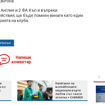
Кантона.
а Англия и 2 ФА Къп и въпреки
ействия, ще бъде помнен винаги като един
рията на клуба.
ргюсън
Напиши
коментар
и
Капитанът на
 със
волейболните
Рецепта за картофи
а
национали върти
със сирене и кашкавал
любов със секси
на фурна
атлетка + СНИМКИ
Украй