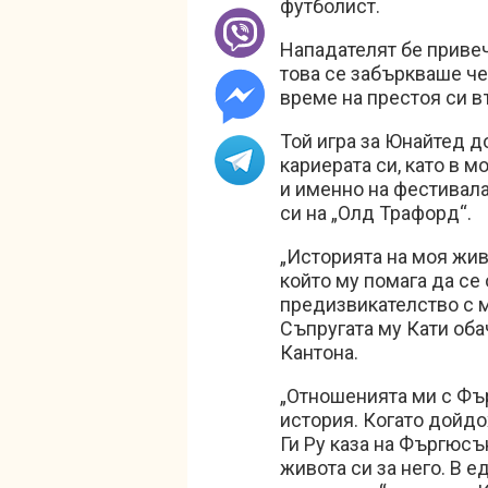
футболист.
Нападателят бе привеч
това се забъркваше че
време на престоя си 
Той игра за Юнайтед д
кариерата си, като в 
и именно на фестивала
си на „Олд Трафорд“.
„Историята на моя живо
който му помага да се
предизвикателство с м
Съпругата му Кати оба
Кантона.
„Отношенията ми с Фър
история. Когато дойдо
Ги Ру каза на Фъргюсън
живота си за него. В е