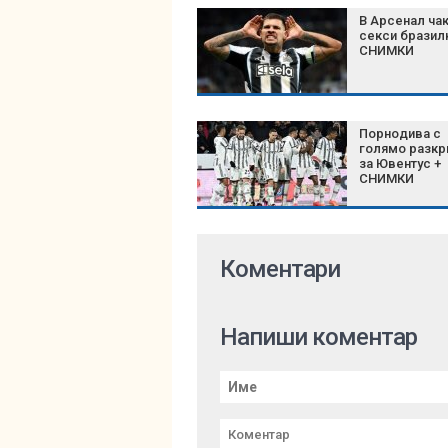
В Арсенал ча
секси бразил
СНИМКИ
Порнодива с
голямо разкр
за Ювентус +
СНИМКИ
Коментари
Напиши коментар