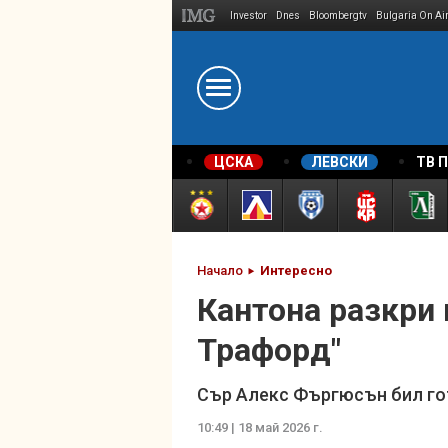
Investor
Dnes
Bloombergtv
Bulgaria On Ai
Megavselena.bg
ЦСКА
ЛЕВСКИ
ТВ 
Начало
Интересно
Кантона разкри 
Трафорд"
Сър Алекс Фъргюсън бил гот
10:49 | 18 май 2026 г.