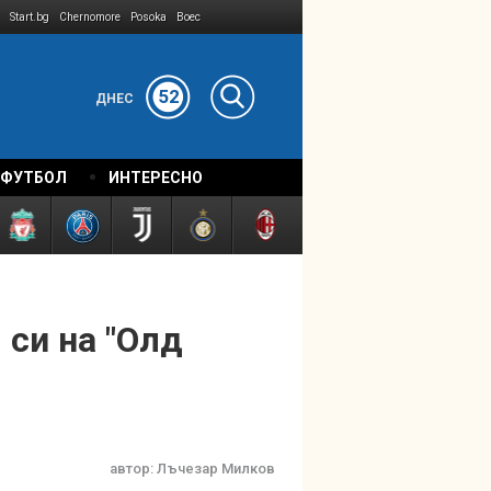
Start.bg
Chernomore
Posoka
Boec
52
ДНЕС
 ФУТБОЛ
ИНТЕРЕСНО
 си на "Олд
автор:
Лъчезар Милков