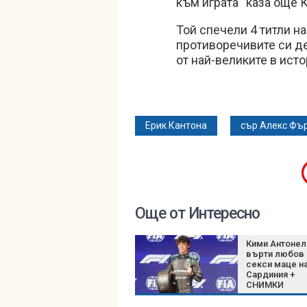
към играта“ каза още 
Той спечели 4 титли н
противоречивите си д
от най-великите в исто
Ерик Кантона
сър Алекс Фъ
Още от Интересно
Кими Антонел
върти любов
секси маце н
Сардиния +
СНИМКИ