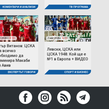
ТВ ПРОГРАМА
КОМЕНТАРИ И АНАЛИЗИ
г 2026 |
3
7 авг 2026 |
5
тър Витанов: ЦСКА
Левски, ЦСКА или
а всичко
ЦСКА 1948: Кой ще е
обходимо да
№1 в Европа + ВИДЕО
иминира Макаби
л Авив
СПОРТ И БИЗНЕС
ЕКСПЕРТЪТ ГОВОРИ