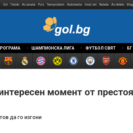
r
Gol
Tialoto
Az-jenata
Puls
Teenproblem
Automedia
Imoti.net
Rabota
Az-deteto
Blog
ПРОГРАМА
ШАМПИОНСКА ЛИГА
ФУТБОЛ СВЯТ
БГ
интересен момент от престоя
ов да го изгони