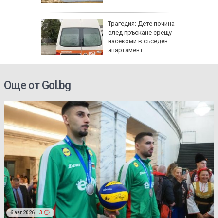
Трагедия: Дете почина
 8 август
след пръскане срещу
 Как
насекоми в съседен
те води
апартамент
ка на
Още от Gol.bg
6 авг 2026 |
3