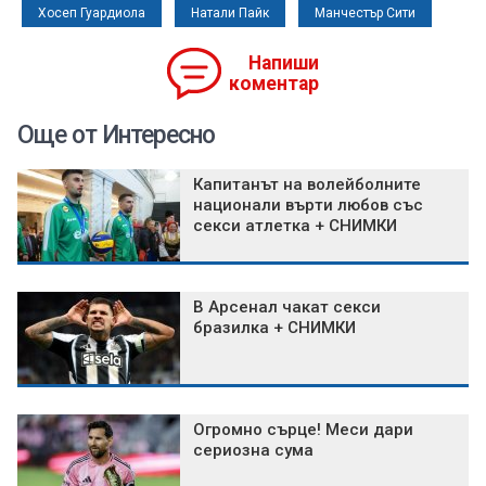
Хосеп Гуардиола
Натали Пайк
Манчестър Сити
Напиши
коментар
Още от Интересно
Капитанът на волейболните
национали върти любов със
секси атлетка + СНИМКИ
В Арсенал чакат секси
бразилка + СНИМКИ
Огромно сърце! Меси дари
сериозна сума