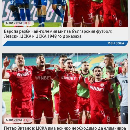
6 авг 2026 |
10
Европа разби най-големия мит за българския футбол:
Левски, ЦСКА и ЦСКА 1948 го доказаха
ФЕН ЗОНА
5 авг 2026 |
3
Петър Витанов: ЦСКА има всичко необходимо да елиминира