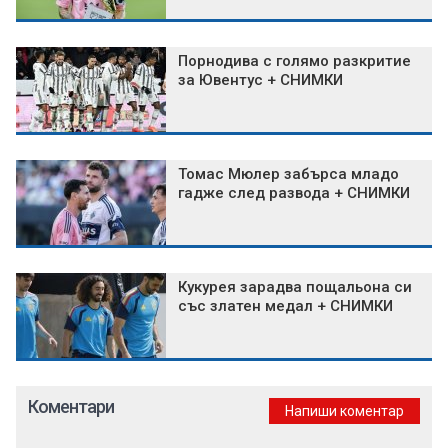
Порнодива с голямо разкритие
за Ювентус + СНИМКИ
Томас Мюлер забърса младо
гадже след развода + СНИМКИ
Кукурея зарадва пощальона си
със златен медал + СНИМКИ
Коментари
Напиши коментар