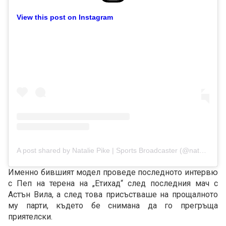
View this post on Instagram
A post shared by Natalie Pike | Sports Broadcaster (@nataliepikepresenter)
Именно бившият модел проведе последното интервю
с Пеп на терена на „Етихад“ след последния мач с
Астън Вила, а след това присъстваше на прощалното
му парти, където бе снимана да го прегръща
приятелски.