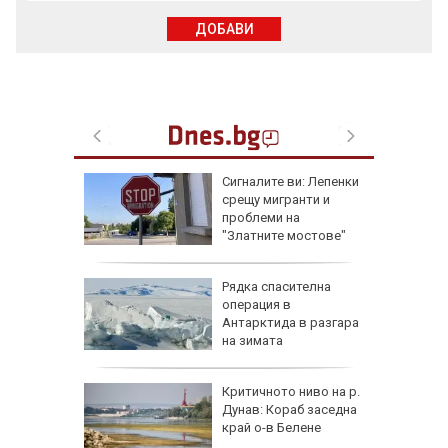
ДОБАВИ
еста
Сигналите ви: Лепенки
срещу мигранти и
проблеми на
"Златните мостове"
ова
Рядка спасителна
 млн.
операция в
а на
Антарктида в разгара
н
на зимата
ъса
Критичното ниво на р.
жаха
Дунав: Кораб заседна
ай Видин
край о-в Белене