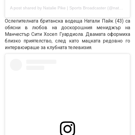
A post shared by Natalie Pike | Sports Broadcaster (@nataliepikepresenter)
Ослепителната британска водеща Натали Пайк (43) са
обясни в любов на доскорошния мениджър на
Манчестър Сити Хосеп Гуардиола. Двамата оформиха
близко приятелство, след като мацката редовно го
интервюираше за клубната телевизия.