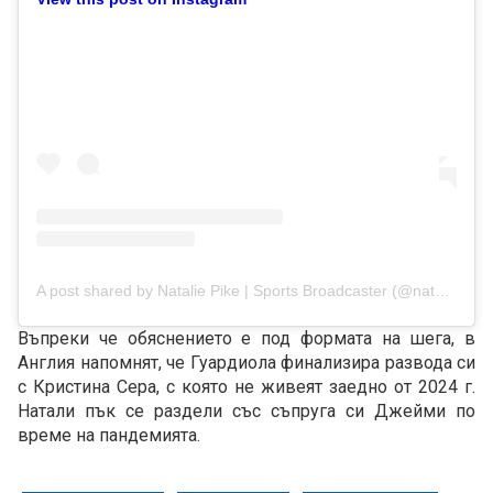
A post shared by Natalie Pike | Sports Broadcaster (@nataliepikepresenter)
Въпреки че обяснението е под формата на шега, в
Англия напомнят, че Гуардиола финализира развода си
с Кристина Сера, с която не живеят заедно от 2024 г.
Натали пък се раздели със съпруга си Джейми по
време на пандемията.