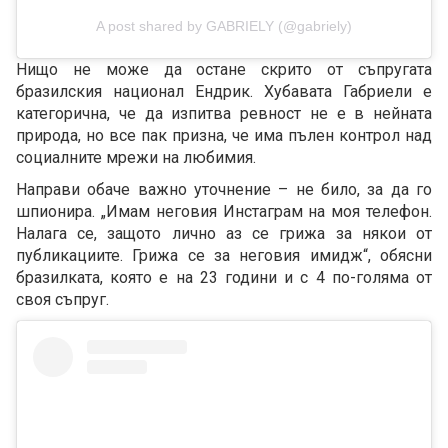
A post shared by GABRIELY (@gabriely)
Нищо не може да остане скрито от съпругата
бразилския национал Ендрик. Хубавата Габриели е
категорична, че да изпитва ревност не е в нейната
природа, но все пак призна, че има пълен контрол над
социалните мрежи на любимия.
Направи обаче важно уточнение – не било, за да го
шпионира. „Имам неговия Инстаграм на моя телефон.
Налага се, защото лично аз се грижа за някои от
публикациите. Грижа се за неговия имидж“, обясни
бразилката, която е на 23 години и с 4 по-голяма от
своя съпруг.