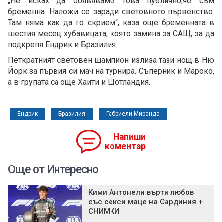
„Не исках да обявяваме това публично,че съм
бременна. Наложи се заради световното първенство.
Там няма как да го скрием“, каза още бременната в
шестия месец хубавицата, която замина за САЩ, за да
подкрепя Ендрик и Бразилия.
Петкратният световен шампион излиза тази нощ в Ню
Йорк за първия си мач на турнира. Съперник и Мароко,
а в групата са още Хаити и Шотландия.
Ендрик
Бразилия
Габриели Миранда
Напиши
коментар
Още от Интересно
Кими Антонели върти любов
със секси маце на Сардиния +
СНИМКИ