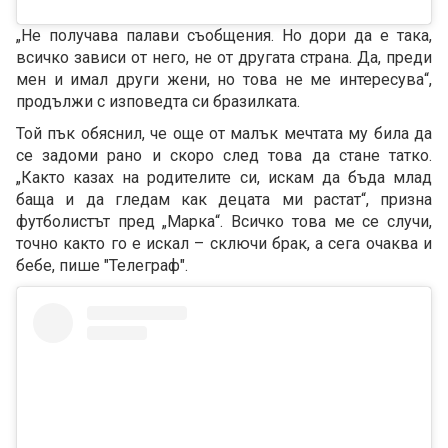
„Не получава палави съобщения. Но дори да е така,
всичко зависи от него, не от другата страна. Да, преди
мен и имал други жени, но това не ме интересува“,
продължи с изповедта си бразилката.
Той пък обяснил, че още от малък мечтата му била да
се задоми рано и скоро след това да стане татко.
„Както казах на родителите си, искам да бъда млад
баща и да гледам как децата ми растат“, призна
футболистът пред „Марка“. Всичко това ме се случи,
точно както го е искал – сключи брак, а сега очаква и
бебе, пише "Телеграф".