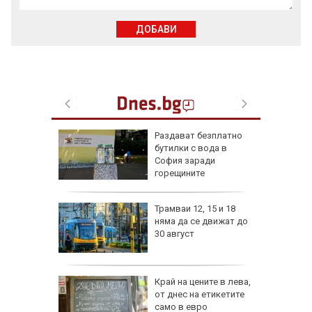
ДОБАВИ
ън се е
Раздават безплатно
л по
бутилки с вода в
София заради
горещините
изпепели
Трамваи 12, 15 и 18
, над 20
няма да се движат до
30 август
ВИДЕО)
рона
Край на цените в лева,
 Няма
от днес на етикетите
само в евро