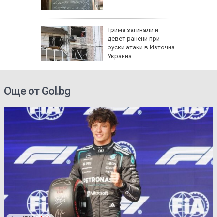
и
а без
Трима загинали и
губа от
девет ранени при
руски атаки в Източна
Украйна
Още от Gol.bg