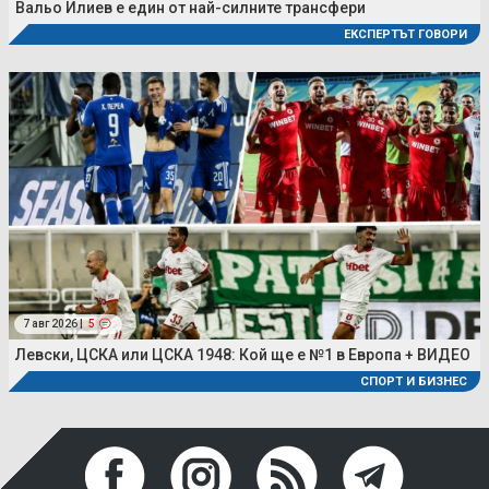
Вальо Илиев е един от най-силните трансфери
ЕКСПЕРТЪТ ГОВОРИ
7 авг 2026 |
5
Левски, ЦСКА или ЦСКА 1948: Кой ще е №1 в Европа + ВИДЕО
СПОРТ И БИЗНЕС