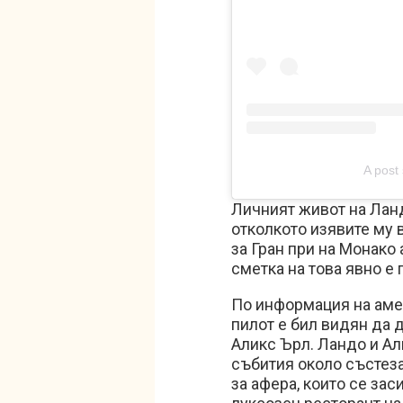
A post 
Личният живот на Лан
отколкото изявите му 
за Гран при на Монако
сметка на това явно е
По информация на аме
пилот е бил видян да
Аликс Ърл. Ландо и Ал
събития около състез
за афера, които се зас