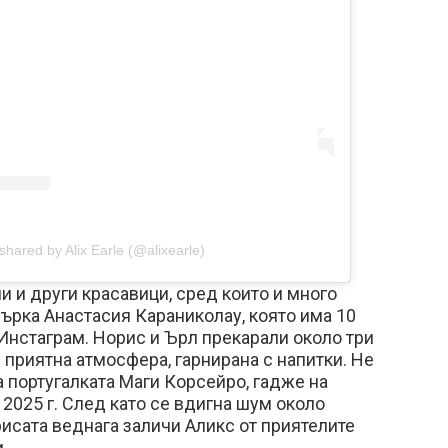
shared by Alix Earle (@alixearle)
и и други красавици, сред които и много
ърка Анастасия Караниколау, която има 10
Инстаграм. Норис и Ърл прекарали около три
в приятна атмосфера, гарнирана с напитки. Не
а португалката Маги Корсейро, гадже на
2025 г. След като се вдигна шум около
рисата веднага заличи Аликс от приятелите
.