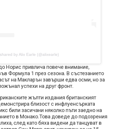
shared by Alix Earle (@alixearle)
до Норис привлича повече внимание,
във Формула 1 през сезона. В състезанието
 асът на Макларън завърши едва осми, но за
 пожънал успехи на друг фронт.
риканските жълти издания британският
 демонстрира близост с инфлуенсърката
икс били засичани няколко пъти заедно на
анието в Монако.Това доведе до подозрения
илиха, след като бяха видени да танцуват в