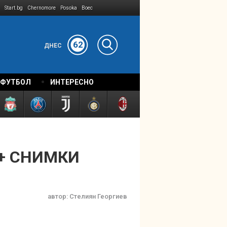
Start.bg
Chernomore
Posoka
Boec
62
ДНЕС
 ФУТБОЛ
ИНТЕРЕСНО
 + СНИМКИ
автор:
Стелиян Георгиев