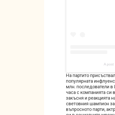
A post 
На партито присъствал
популярната инфлуенс
млн. последователи в 
часа с компанията си 
закъсня и реакцията н
световния шампион за 
въпросното парти, акт
си в социалните мрежи