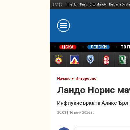
Investor
Dnes
Bloombergtv
Bulgaria On Ai
Megavselena.bg
ЦСКА
ЛЕВСКИ
ТВ 
Начало
Интересно
Ландо Норис ма
Инфлуенсърката Аликс Ърл 
20:08 | 16 юни 2026 г.