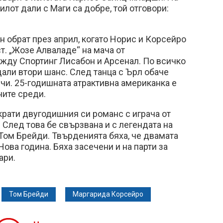
илот дали с Маги са добре, той отговори:
н обрат през април, когато Норис и Корсейро
т. „Жозе Алваладе“ на мача от
жду Спортинг Лисабон и Арсенал. По всичко
дали втори шанс. След танца с Ърл обаче
учи. 25-годишната атрактивна американка е
ните среди.
рати двугодишния си романс с играча от
След това бе свързвана и с легендата на
Том Брейди. Твърденията бяха, че двамата
ова година. Бяха засечени и на парти за
ари.
Том Брейди
Маргарида Корсейро