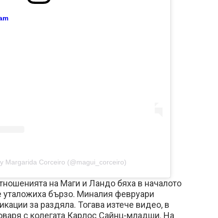
ram
by Margarida Corceiro (@magui_corceiro)
тношенията на Маги и Ландо бяха в началото
 се уталожиха бързо. Миналия февруари
икации за раздяла. Тогава изтече видео, в
оваря с колегата Карлос Сайнц-младши. На