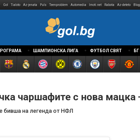
r
Gol
Tialoto
Az-jenata
Puls
Teenproblem
Automedia
Imoti.net
Rabota
Az-deteto
Blog
ПРОГРАМА
ШАМПИОНСКА ЛИГА
ФУТБОЛ СВЯТ
БГ
чка чаршафите с нова мацка
е бивша на легенда от НФЛ