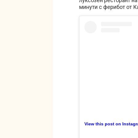
луксозен ресторант на
минути с ферибот от К
View this post on Instag