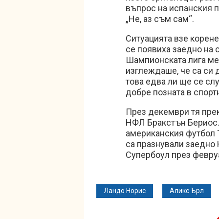
въпрос на испанския п
„Не, аз съм сам“.
Ситуацията взе корене
се появиха заедно на с
Шампионската лига ме
изглеждаше, че са си 
това едва ли ще се сл
добре позната в спорт
През декември тя прек
НФЛ Бракстън Бериос. 
американския футбол 
са празнували заедно Н
Супербоул през февру
Ландо Норис
Аликс Ърл