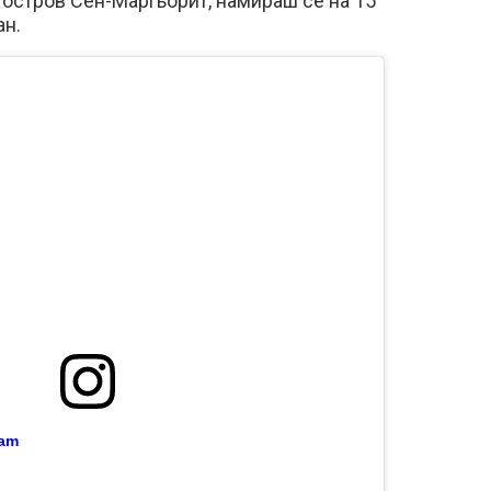
 остров Сен-Маргьорит, намираш се на 15
ан.
ram