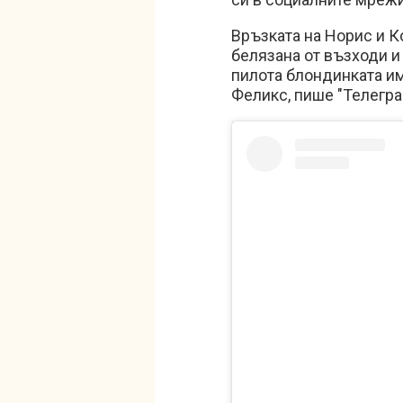
Връзката на Норис и Ко
белязана от възходи и
пилота блондинката и
Феликс, пише "Телегра