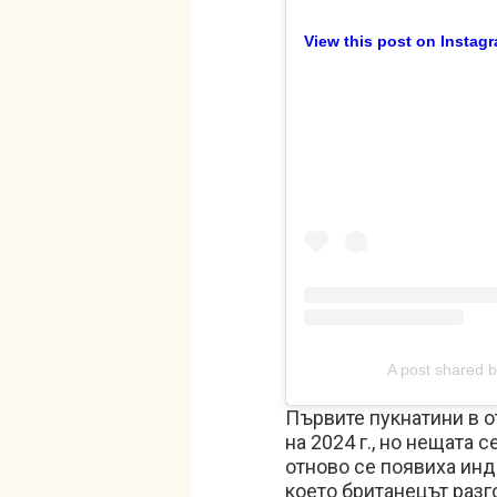
View this post on Instag
A post shared 
Първите пукнатини в о
на 2024 г., но нещата
отново се появиха инд
което британецът разг