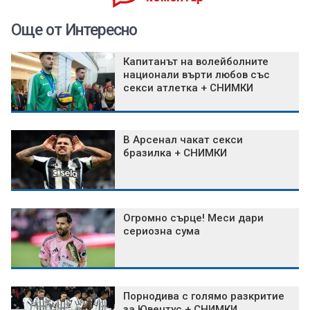
Още от Интересно
Капитанът на волейболните
национали върти любов със
секси атлетка + СНИМКИ
В Арсенал чакат секси
бразилка + СНИМКИ
Огромно сърце! Меси дари
сериозна сума
Порнодива с голямо разкритие
за Ювентус + СНИМКИ