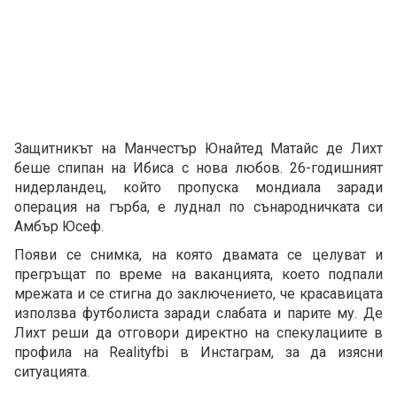
Защитникът на Манчестър Юнайтед Матайс де Лихт
беше спипан на Ибиса с нова любов. 26-годишният
нидерландец, който пропуска мондиала заради
операция на гърба, е луднал по сънародничката си
Амбър Юсеф.
Появи се снимка, на която двамата се целуват и
прегръщат по време на ваканцията, което подпали
мрежата и се стигна до заключението, че красавицата
използва футболиста заради слабата и парите му. Де
Лихт реши да отговори директно на спекулациите в
профила на Realityfbi в Инстаграм, за да изясни
ситуацията.