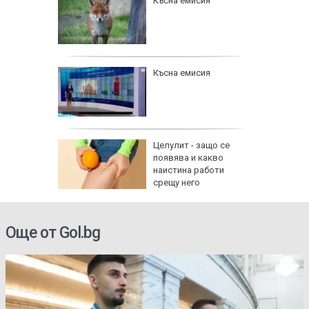
Късна емисия
полети 
Късна емисия
Целулит - защо се
появява и какво
наистина работи
срещу него
Още от Gol.bg