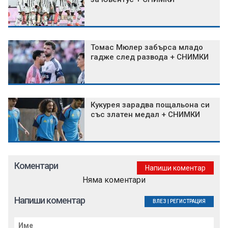
Томас Мюлер забърса младо
гадже след развода + СНИМКИ
Кукурея зарадва пощальона си
със златен медал + СНИМКИ
Коментари
Напиши коментар
Няма коментари
Напиши коментар
ВЛЕЗ
|
РЕГИСТРАЦИЯ