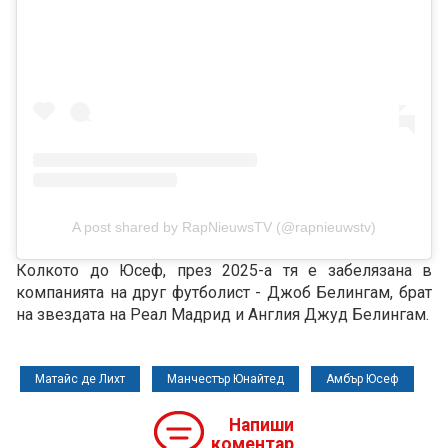
A post shared by RapNieuwsTV (@rapnieuwstv)
Колкото до Юсеф, през 2025-а тя е забелязана в
компанията на друг футболист - Джоб Белингам, брат
на звездата на Реал Мадрид и Англия Джуд Белингам.
Матайс де Лихт
Манчестър Юнайтед
Амбър Юсеф
Напиши
коментар