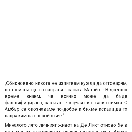
„Обикновено никога не изпитвам нужда да отговарям,
но този път ще го направя - написа Матайс. - В днешно
време знаем, че всичко може да бъде
фалшифицирано, какъвто е случаят и с тази снимка. С
Амбър се опознаваме по-добре и бихме искали да го
направим на спокойствие.“
Миналото лято личният живот на Де Лихт отново бе в
центъра на вниманието заради развода му с Анеке