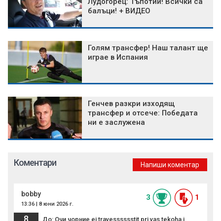
Лудогорец: Тъпотии! Всички са
балъци! + ВИДЕО
Голям трансфер! Наш талант ще
играе в Испания
Генчев разкри изходящ
трансфер и отсече: Победата
ни е заслужена
Коментари
Напиши коментар
bobby
3
1
13:36 | 8 юни 2026 г.
8
До: Очи чорние ei,travesssssstit,pri vas tekoha i