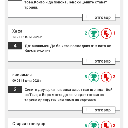
това.Който и да поиска Левски цените стават
тройни.
!
отговор
Ха ха
2
1
13:21 | 8 юни 2026 г.
4
До: анонимен Да бе като последния път като ви
бихме със 3:1.
!
отговор
анонимен
5
3
09:04 | 8 юни 2026 г.
3
Сините другарки на всяка власт пак ще ядат бой
на Тича, а Берк могта да го гледат тогава на
терена срещу тях или само на картичка.
!
отговор
Старият говедар
5
3