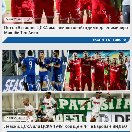
5 авг 2026 |
3
Петър Витанов: ЦСКА има всичко необходимо да елиминира
Макаби Тел Авив
ЕКСПЕРТЪТ ГОВОРИ
7 авг 2026 |
5
Левски, ЦСКА или ЦСКА 1948: Кой ще е №1 в Европа + ВИДЕО