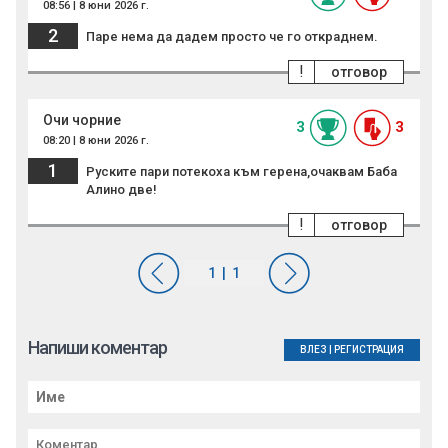
08:56 | 8 юни 2026 г.
2
Паре нема да дадем просто че го откраднем.
!
отговор
Очи чорние
3
3
08:20 | 8 юни 2026 г.
1
Руските пари потекоха към герена,очаквам Баба
Алино две!
!
отговор
Напиши коментар
ВЛЕЗ
|
РЕГИСТРАЦИЯ