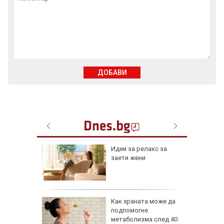
ДОБАВИ
езопасно
Идеи за релакс за
рлеж
заети жени
равим,
Как храната може да
ичната
подпомогне
жбина
метаболизма след 40