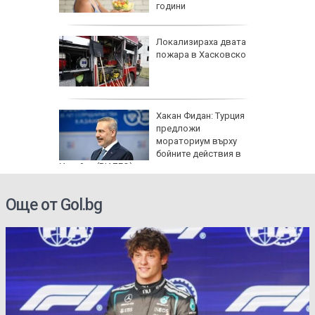
години
артофи
Локализираха двата
кашкавал
пожара в Хасковско
: Как да
Хакан Фидан: Турция
пасните
предложи
мораториум върху
бойните действия в
Украйна (ВИДЕО)
Още от Gol.bg