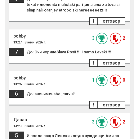
tekat v momenta mafiotski pari ,ama ama za tova si
sliap nali-oranjev etropolski nereeeeeez!!!!
!
отговор
bobby
3
2
13:27 | 8 юни 2026 г.
7
До: Очи чорниеSlava Rosii !!! I samo Levski !!!
!
отговор
bobby
1
0
13:26 | 8 юни 2026 г.
6
До: анонименabe ,carvul!
!
отговор
Даааа
3
2
13:23 | 8 юни 2026 г.
5
И после защо Левски копува чужденци.Ами за