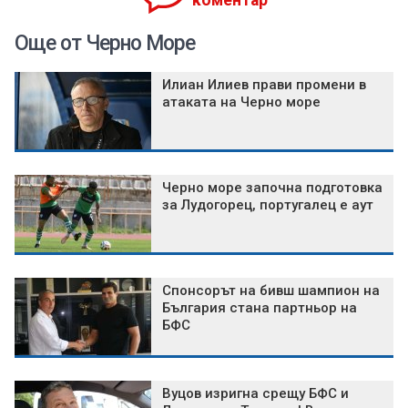
коментар
Още от Черно Море
Илиан Илиев прави промени в
атаката на Черно море
Черно море започна подготовка
за Лудогорец, португалец е аут
Спонсорът на бивш шампион на
България стана партньор на
БФС
Вуцов изригна срещу БФС и