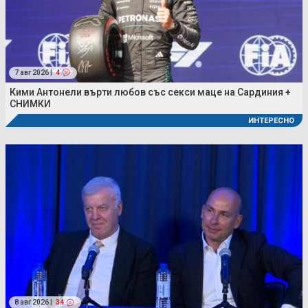
7 авг 2026 |
4
Кими Антонели върти любов със секси маце на Сардиния +
СНИМКИ
ИНТЕРЕСНО
8 авг 2026 |
34