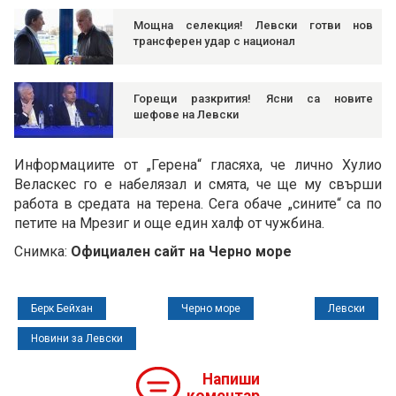
Мощна селекция! Левски готви нов
трансферен удар с национал
Горещи разкрития! Ясни са новите
шефове на Левски
Информациите от „Герена“ гласяха, че лично Хулио
Веласкес го е набелязал и смята, че ще му свърши
работа в средата на терена. Сега обаче „сините“ са по
петите на Мрезиг и още един халф от чужбина.
Снимка:
Официален сайт на Черно море
Берк Бейхан
Черно море
Левски
Новини за Левски
Напиши