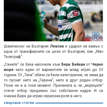
Шампионът на България
Левски
е ударил на камък с
една от трансферните си цели от България, пие „Мач
Телеграф“.
„Сините“ се бяха насочили към
Берк Бейхан
от
Черно
море
като един от вариантите за млад играч до 23
години. От „Тича“ обаче са били категорични, че няма да
го пуснат нито на „Герена“, нито в друг роден отбор.
Поне не и в този момент. Причината е, че „моряците“
стягат отбор предимно със собствени кадри. И се
очаква Берк да играе сериозна роля в него.
свързани статии