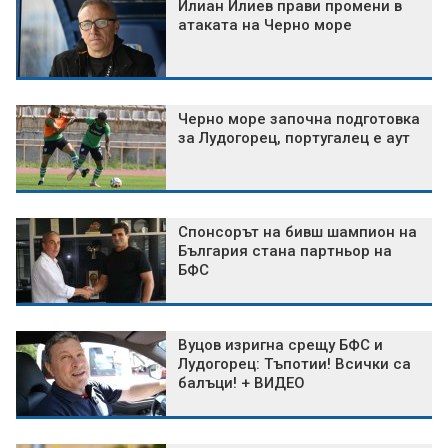
Илиан Илиев прави промени в
атаката на Черно море
Черно море започна подготовка
за Лудогорец, португалец е аут
Спонсорът на бивш шампион на
България стана партньор на
БФС
Вуцов изригна срещу БФС и
Лудогорец: Тъпотии! Всички са
балъци! + ВИДЕО