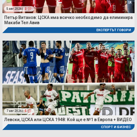
5 авг 2026 |
3
Петър Витанов: ЦСКА има всичко необходимо да елиминира
Макаби Тел Авив
ЕКСПЕРТЪТ ГОВОРИ
7 авг 2026 |
5
Левски, ЦСКА или ЦСКА 1948: Кой ще е №1 в Европа + ВИДЕО
СПОРТ И БИЗНЕС