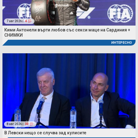
7 авг 2026 |
4
Кими Антонели върти любов със секси маце на Сардиния +
СНИМКИ
ИНТЕРЕСНО
8 авг 2026 |
30
В Левски нещо се случва зад кулисите