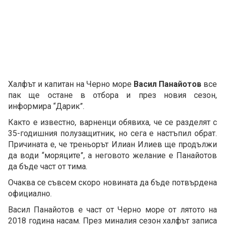
Халфът и капитан на Черно море
Васил Панайотов
все
пак ще остане в отбора и през новия сезон,
информира “Дарик”.
Както е известно, варненци обявиха, че се разделят с
35-годишния полузащитник, но сега е настъпил обрат.
Причината е, че треньорът Илиан Илиев ще продължи
да води “моряците”, а неговото желание е Панайотов
да бъде част от тима.
Очаква се съвсем скоро новината да бъде потвърдена
официално.
Васил Панайотов е част от Черно море от лятото на
2018 година насам. През миналия сезон халфът записа