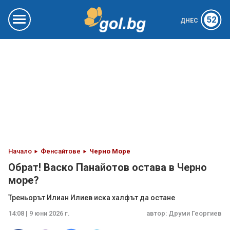
52
ДНЕС
Начало
Фенсайтове
Черно Море
Обрат! Васко Панайотов остава в Черно
море?
Треньорът Илиан Илиев иска халфът да остане
14:08 | 9 юни 2026 г.
автор:
Друми Георгиев