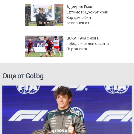
личат
Адмирал Емил
 с
Ефтимов: Дронът край
Кардам е бил
ъв
отклонен от
електронна война
одължи
ЦСКА 1948 с нова
рия с
победа и силен старт в
око"
Първа лига
Още от Gol.bg