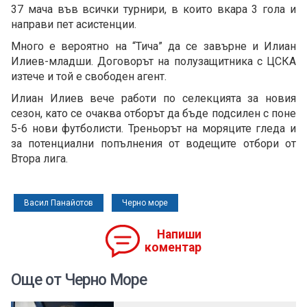
37 мача във всички турнири, в които вкара 3 гола и
направи пет асистенции.
Много е вероятно на “Тича” да се завърне и Илиан
Илиев-младши. Договорът на полузащитника с ЦСКА
изтече и той е свободен агент.
Илиан Илиев вече работи по селекцията за новия
сезон, като се очаква отборът да бъде подсилен с поне
5-6 нови футболисти. Треньорът на моряците гледа и
за потенциални попълнения от водещите отбори от
Втора лига.
Васил Панайотов
Черно море
Напиши
коментар
Още от Черно Море