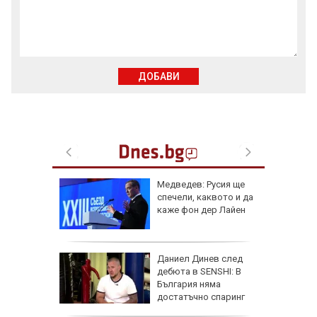
ДОБАВИ
артофи
Медведев: Русия ще
кашкавал
спечели, каквото и да
каже фон дер Лайен
: Как да
Даниел Динев след
пасните
дебюта в SENSHI: В
България няма
достатъчно спаринг
партньори