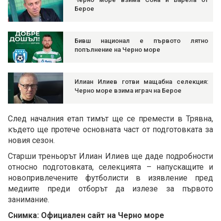
Берое
Бивш национал е първото лятно
попълнение на Черно море
Илиан Илиев готви мащабна селекция:
Черно море взима играч на Берое
След началния етап тимът ще се премести в Трявна,
където ще протече основната част от подготовката за
новия сезон.
Старши треньорът Илиан Илиев ще даде подробности
относно подготовката, селекцията – напускащите и
новопривлечените футболисти в изявление пред
медиите преди отборът да излезе за първото
занимание.
Снимка: Официален сайт на Черно море