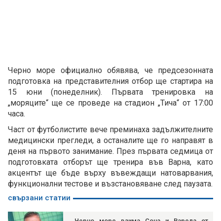
Черно море официално обявява, че предсезонната
подготовка на представителния отбор ще стартира на
15 юни (понеделник). Първата тренировка на
„моряците“ ще се проведе на стадион „Тича“ от 17:00
часа.
Част от футболистите вече преминаха задължителните
медицински прегледи, а останалите ще го направят в
деня на първото занимание. През първата седмица от
подготовката отборът ще тренира във Варна, като
акцентът ще бъде върху въвеждащи натоварвания,
функционални тестове и възстановяване след паузата.
свързани статии
Черно море взима Сона и Варела от