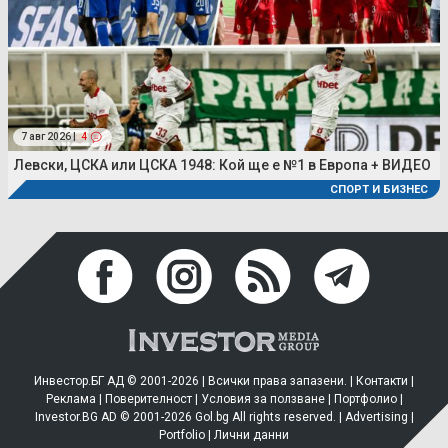
7 авг 2026 |
4
Левски, ЦСКА или ЦСКА 1948: Кой ще е №1 в Европа + ВИДЕО
СПОРТ И БИЗНЕС
Инвестор.БГ АД © 2001-2026 | Всички права запазени. |
Контакти
|
Реклама
|
Поверителност
|
Условия за ползване
|
Портфолио
|
Investor.BG AD © 2001-2026 Gol.bg All rights reserved. |
Advertising
|
Portfolio
|
Лични данни