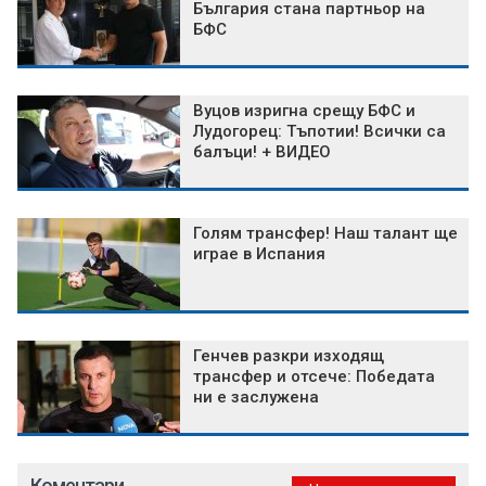
България стана партньор на
БФС
Вуцов изригна срещу БФС и
Лудогорец: Тъпотии! Всички са
балъци! + ВИДЕО
Голям трансфер! Наш талант ще
играе в Испания
Генчев разкри изходящ
трансфер и отсече: Победата
ни е заслужена
Коментари