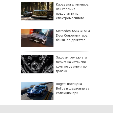
дкрепата
Каравана елиминира
ьо Пен
най-големия
ъв
недостатък на
електромобилите
е на
Mercedes-AMG GT53 4-
ума по
Door Coupe имитира
бензинов двигател
синдром
 Лепенки
Защо ангренажната
и и
верига на китайски
коли не се сменя по
стове"
график
елна
Bugatti превърна
Bolide в шедьовър за
 разгара
колекционери
възстан