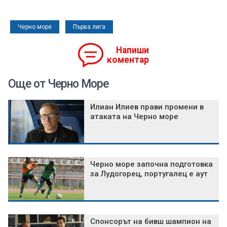
Черно море
Първа лига
Напиши
коментар
Още от Черно Море
Илиан Илиев прави промени в
атаката на Черно море
Черно море започна подготовка
за Лудогорец, португалец е аут
Спонсорът на бивш шампион на