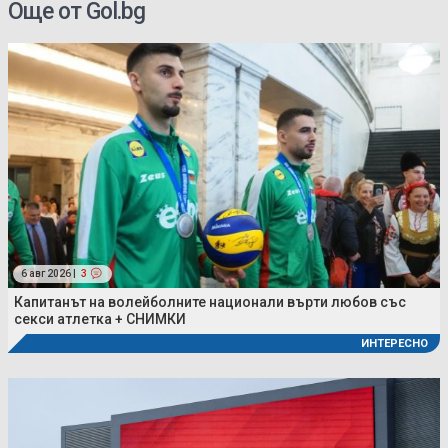
Още от Gol.bg
6 авг 2026 |
3
Капитанът на волейболните национали върти любов със
секси атлетка + СНИМКИ
ИНТЕРЕСНО