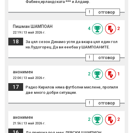
Фабиен,ирландската *** и Алдаир.
!
отговор
Пишман ШАМПОАН
4
2
22:19 | 13 май 2026 г.
18
За цял сезон Динамо успя да вкара цял един гол
на Лудогорец.Да ви ееебаа у ШАМПОАНИТЕ.
!
отговор
анонимен
2
1
22:04 | 13 май 2026 г.
17
Радко Кирилов няма футболни мислене, пропиля
две много добри ситуации.
!
отговор
анонимен
2
2
21:56 | 13 май 2026 г.
16
До припока под мен: ЛЕВСКИ ШАМПИОН