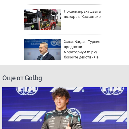
артофи
Локализираха двата
кашкавал
пожара в Хасковско
: Как да
Хакан Фидан: Турция
пасните
предложи
мораториум върху
бойните действия в
Украйна (ВИДЕО)
Още от Gol.bg