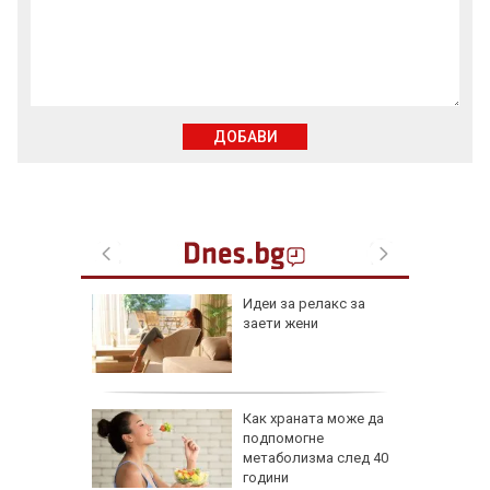
ДОБАВИ
езопасно
Идеи за релакс за
рлеж
заети жени
равим,
Как храната може да
ичната
подпомогне
жбина
метаболизма след 40
години