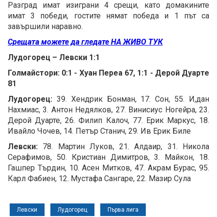
Разград имат изиграни 4 срещи, като домакините
имат 3 победи, гостите нямат победа и 1 път са
завършили наравно.
Срещата можете да гледате НА ЖИВО ТУК
Лудогорец – Левски 1:1
Голмайстори: 0:1 - Хуан Переа 67, 1:1 - Дерой Дуарте
81
Лудогорец:
39. Хендрик Бонман, 17. Сон, 55. И,дан
Нахмиас, 3. Антон Недялков, 27. Винисиус Ногейра, 23.
Дерой Дуарте, 26. Филип Калоч, 77. Ерик Маркус, 18.
Ивайло Чочев, 14. Петър Станич, 29. Ив Ерик Биле
Левски:
78. Мартин Луков, 21. Алдаир, 31. Никола
Серафимов, 50. Кристиан Димитров, 3. Майкон, 18.
Гашпер Търдин, 10. Асен Митков, 47. Акрам Бурас, 95.
Карл Фабиен, 12. Мустафа Сангаре, 22. Мазир Сула
Левски
Лудогорец
Първа лига