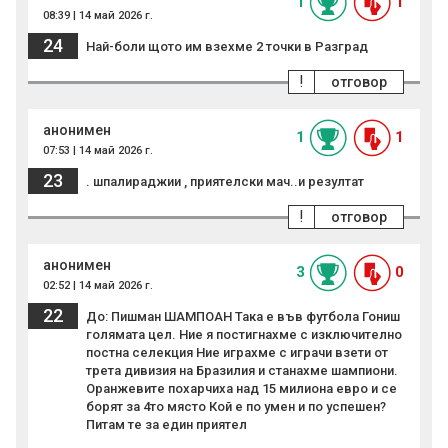
1
1
08:39 | 14 май 2026 г.
24
Най-боли щото им взехме 2 точки в Разград
!
отговор
анонимен
1
1
07:53 | 14 май 2026 г.
23
. шпалираджии , приятелски мач..и резултат
!
отговор
анонимен
3
0
02:52 | 14 май 2026 г.
22
До: Пишман ШАМПОАН Така е във футбола Гониш
голямата цел. Ние я постигнахме с изключително
постна селекция Ние играхме с играчи взети от
трета дивизия на Бразилия и станахме шампиони.
Оранжевите похарчиха над 15 милиона евро и се
борят за 4то място Кой е по умен и по успешен?
Питам те за един приятел