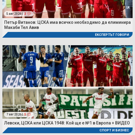
5 авг 2026 |
3
Петър Витанов: ЦСКА има всичко необходимо да елиминира
Макаби Тел Авив
ЕКСПЕРТЪТ ГОВОРИ
7 авг 2026 |
5
Левски, ЦСКА или ЦСКА 1948: Кой ще е №1 в Европа + ВИДЕО
СПОРТ И БИЗНЕС