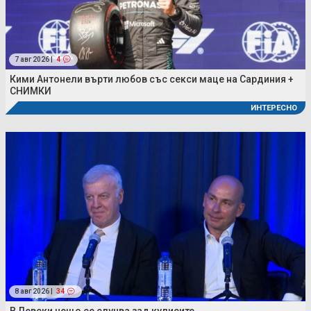
7 авг 2026 |
4
Кими Антонели върти любов със секси маце на Сардиния +
СНИМКИ
ИНТЕРЕСНО
8 авг 2026 |
34