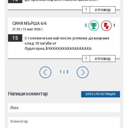
!
отговор
СИНЯ МЪРША 6/6
5
1
21:53 | 13 май 2026 г.
15
С големи мъки най-после успяхме да вкараме
след 10 загуби от
Лудогорец.БУАХАХАХАХАХАХАХАХА.
!
отговор
Напиши коментар
ВЛЕЗ
|
РЕГИСТРАЦИЯ