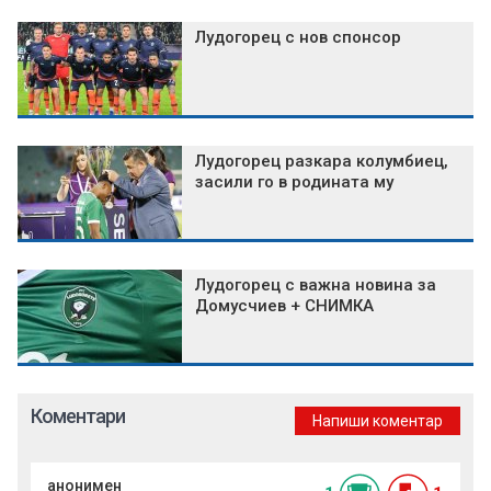
Лудогорец с нов спонсор
Лудогорец разкара колумбиец,
засили го в родината му
Лудогорец с важна новина за
Домусчиев + СНИМКА
Коментари
Напиши коментар
анонимен