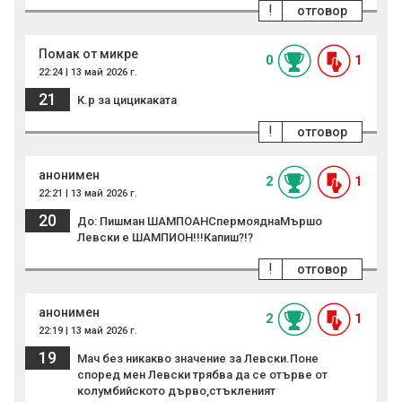
!
отговор
Помак от микре
0
1
22:24 | 13 май 2026 г.
21
К.р за цицикаката
!
отговор
анонимен
2
1
22:21 | 13 май 2026 г.
20
До: Пишман ШАМПОАНСпермояднаМършо
Левски е ШАМПИОН!!!Капиш?!?
!
отговор
анонимен
2
1
22:19 | 13 май 2026 г.
19
Мач без никакво значение за Левски.Поне
според мен Левски трябва да се отърве от
колумбийското дърво,стъкленият