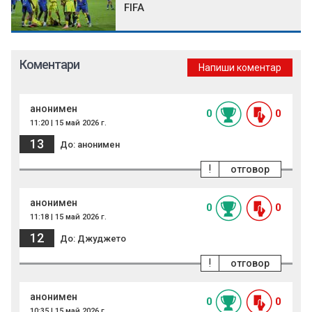
FIFA
Коментари
Напиши коментар
анонимен
0
0
11:20 | 15 май 2026 г.
13
До: анонимен
!
отговор
анонимен
0
0
11:18 | 15 май 2026 г.
12
До: Джуджето
!
отговор
анонимен
0
0
10:35 | 15 май 2026 г.