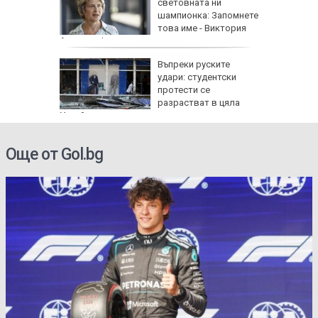
световната ни
 стълб
шампионка: Запомнете
това име - Виктория
Ангелова!
МВнР да
Въпреки руските
ук за
удари: студентски
оито
протести се
ивят
разрастват в цяла
Украйна
Още от Gol.bg