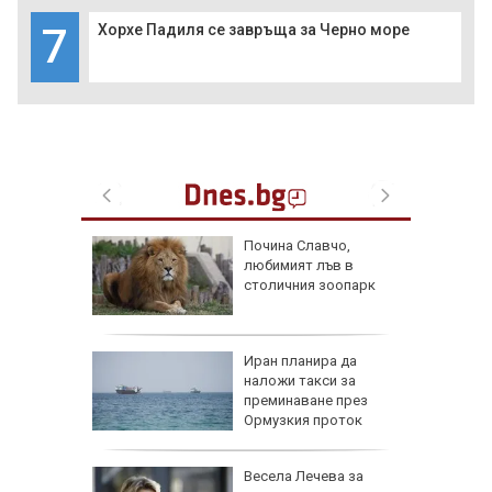
7
Хорхе Падиля се завръща за Черно море
ве
Почина Славчо,
и
любимият лъв в
фантино
столичния зоопарк
тавка
я
Иран планира да
наложи такси за
преминаване през
Ормузкия проток
0 мъртви
Весела Лечева за