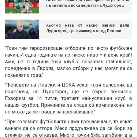
първенство иска перлата на Лудогорец
Хьогмо каза от какво зависи дали
Лудогорец ще финишира след Левски
"Този тим тероризираше отборите по чисто футболен
начин. И една година е на по-ниско ниво – и вече край!
Ами, не! С години този клуб е показвал стабилност,
поведение в Европа, малко отбори у нас могат да се
похвалят с това.”
“Феновете на Левски и ЦСКА искат този съперник да
приключи, но Лудогорец ще се върне по-силен.
Говорим за 14 титли, третият най-успешен клуб в
нашия футбол. Причините за спада са комплексни, но
не може да се говори за пренасищане."
"При големите футболисти няма пренасищане, те искат
винаги да са отгоре. Меси продължава да се бори за
отличия, не се отказва. Много точки бяха загубени в в