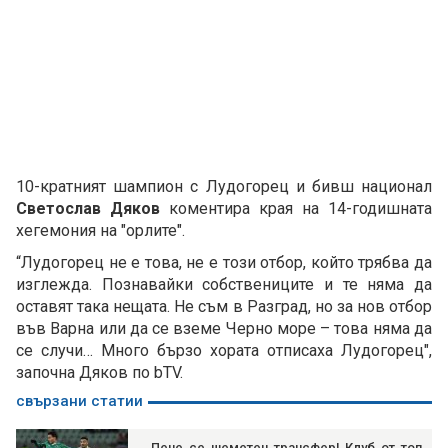
10-кратният шампион с Лудогорец и бивш национал
Светослав Дяков
коментира края на 14-годишната
хегемония на "орлите".
“Лудогорец не е това, не е този отбор, който трябва да
изглежда. Познавайки собствениците и те няма да
оставят така нещата. Не съм в Разград, но за нов отбор
във Варна или да се вземе Черно море – това няма да
се случи… Много бързо хората отписаха Лудогорец",
започна Дяков по bTV.
свързани статии
Пече се шеметен трансфер! Клуб от топ