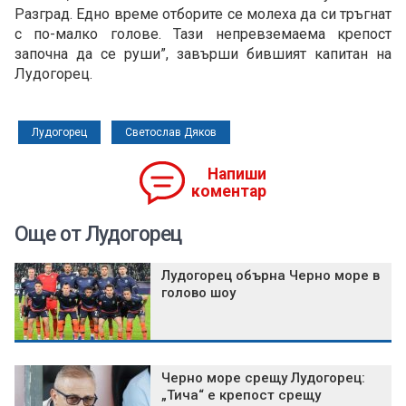
Разград. Едно време отборите се молеха да си тръгнат
с по-малко голове. Тази непревземаема крепост
започна да се руши”, завърши бившият капитан на
Лудогорец.
Лудогорец
Светослав Дяков
Напиши
коментар
Още от Лудогорец
Лудогорец обърна Черно море в
голово шоу
Черно море срещу Лудогорец:
„Тича“ е крепост срещу