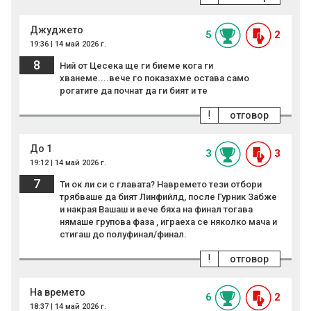
Джуджето
5
2
19:36 | 14 май 2026 г.
8
Ний от Цесека ще ги биеме кога ги
хванеме....вече го показахме остава само
рогатите да почнат да ги бият и те
!
отговор
До 1
3
3
19:12 | 14 май 2026 г.
7
Ти ок ли си с главата? Навремето тези отбори
трябваше да бият Линфийлд, после Гурник Забже
и накрая Вашаш и вече бяха на финал тогава
нямаше групова фаза , играеха се няколко мача и
стигаш до полуфинал/финал.
!
отговор
На времето
6
2
18:37 | 14 май 2026 г.