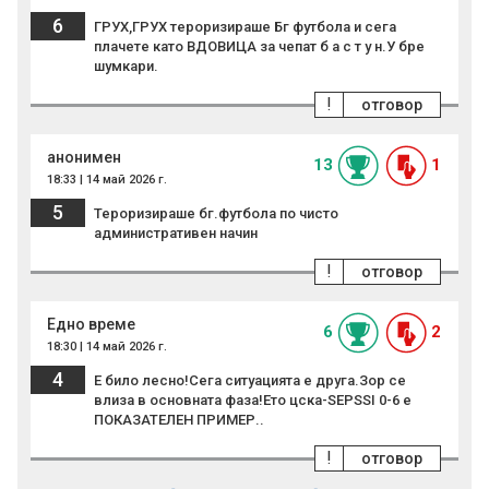
6
ГРУХ,ГРУХ тероризираше Бг футбола и сега
плачете като ВДОВИЦА за чепат б а с т у н.У бре
шумкари.
!
отговор
анонимен
13
1
18:33 | 14 май 2026 г.
5
Тероризираше бг.футбола по чисто
административен начин
!
отговор
Едно време
6
2
18:30 | 14 май 2026 г.
4
Е било лесно!Сега ситуацията е друга.Зор се
влиза в основната фаза!Ето цска-SEPSSI 0-6 е
ПОКАЗАТЕЛЕН ПРИМЕР..
!
отговор