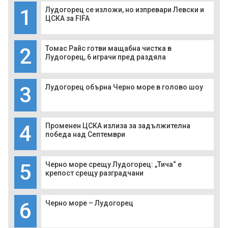
1
Лудогорец се изложи, но изпревари Левски и
ЦСКА за FIFA
2
Томас Райс готви мащабна чистка в
Лудогорец, 6 играчи пред раздяла
3
Лудогорец обърна Черно море в голово шоу
4
Променен ЦСКА излиза за задължителна
победа над Септември
5
Черно море срещу Лудогорец: „Тича“ е
крепост срещу разградчани
6
Черно море – Лудогорец