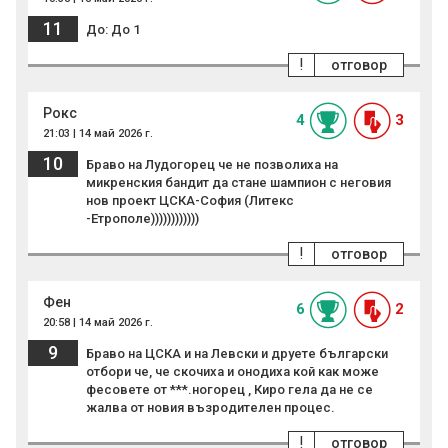
11
До: До 1
!
отговор
Рокс
4
3
21:03 | 14 май 2026 г.
10
Браво на Лудогорец че не позволиха на
микренския бандит да стане шампион с неговия
нов проект ЦСКА-София (Литекс
-Етрополе))))))))))))
!
отговор
Фен
6
2
20:58 | 14 май 2026 г.
9
Браво на ЦСКА и на Левски и друете български
отбори че, че скочиха и онодиха кой как може
фесовете от ***.ногорец , Киро гела да не се
жалва от новия възродителен процес.
!
отговор