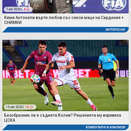
7 авг 2026 |
4
Кими Антонели върти любов със секси маце на Сардиния +
СНИМКИ
ИНТЕРЕСНО
10 авг 2026 |
16
Безобразник ли е съдията Колев? Решенията му взривиха
ЦСКА
КОМЕНТАРИ И АНАЛИЗИ