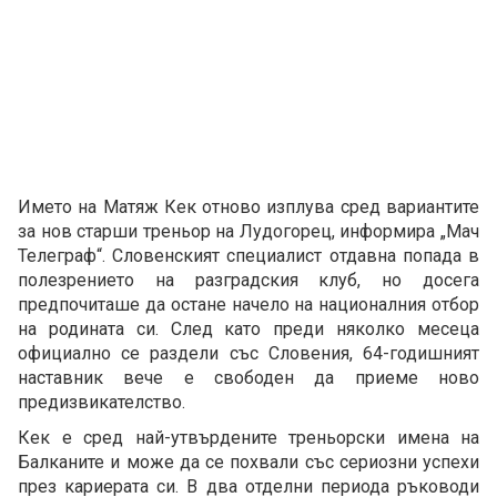
Името на Матяж Кек отново изплува сред вариантите
за нов старши треньор на Лудогорец, информира „Мач
Телеграф“. Словенският специалист отдавна попада в
полезрението на разградския клуб, но досега
предпочиташе да остане начело на националния отбор
на родината си. След като преди няколко месеца
официално се раздели със Словения, 64-годишният
наставник вече е свободен да приеме ново
предизвикателство.
Кек е сред най-утвърдените треньорски имена на
Балканите и може да се похвали със сериозни успехи
през кариерата си. В два отделни периода ръководи