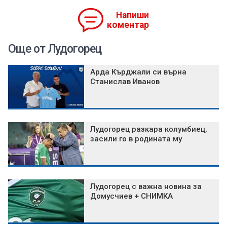
Напиши
коментар
Още от Лудогорец
Арда Кърджали си върна
Станислав Иванов
Лудогорец разкара колумбиец,
засили го в родината му
Лудогорец с важна новина за
Домусчиев + СНИМКА