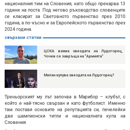
националния тим на Словения, като общо прекарва 13
години на поста. Под негово ръководство словенците
се класират за Световното първенство през 2010
година, а по-късно и за Европейското първенство през
2024 година.
свързани статии
ЦСКА взима звездата на Лудогорец,
Чочев се завръща на "Армията"
Милан купува звездата на Лудогорец?
Треньорският му път започва в Марибор – клубът, с
който е най-тясно свързан и като футболист. Именно
там поставя основите на репутацията си, печелейки
две шампионски титли и националната купа на
Словения.