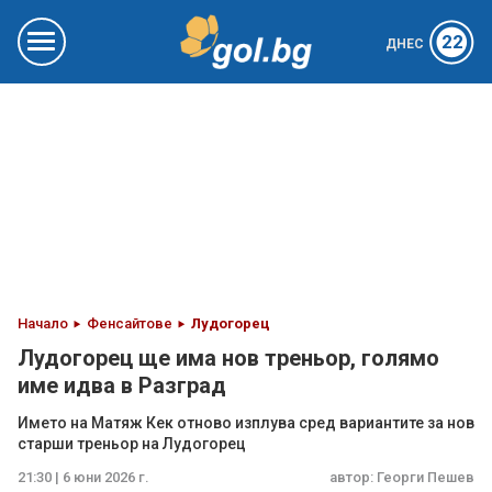
22
ДНЕС
Начало
Фенсайтове
Лудогорец
Лудогорец ще има нов треньор, голямо
име идва в Разград
Името на Матяж Кек отново изплува сред вариантите за нов
старши треньор на Лудогорец
21:30 | 6 юни 2026 г.
автор:
Георги Пешев