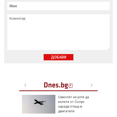
ДОБАВИ
лбата,
Самолет не успя да
ира АЕЦ
излети от Солун
 обидно
заради птица в
двигателя