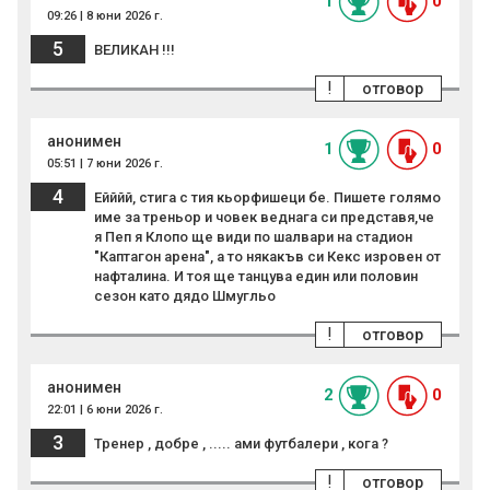
1
0
09:26 | 8 юни 2026 г.
5
ВЕЛИКАН !!!
!
отговор
анонимен
1
0
05:51 | 7 юни 2026 г.
4
Ейййй, стига с тия кьорфишеци бе. Пишете голямо
име за треньор и човек веднага си представя,че
я Пеп я Клопо ще види по шалвари на стадион
"Каптагон арена", а то някакъв си Кекс изровен от
нафталина. И тоя ще танцува един или половин
сезон като дядо Шмугльо
!
отговор
анонимен
2
0
22:01 | 6 юни 2026 г.
3
Тренер , добре , ..... ами футбалери , кога ?
!
отговор