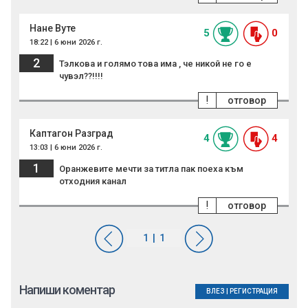
Нане Вуте
5
0
18:22 | 6 юни 2026 г.
2
Тэлкова и голямо това има , че никой не го е
чувэл??!!!!
!
отговор
Каптагон Разград
4
4
13:03 | 6 юни 2026 г.
1
Оранжевите мечти за титла пак поеха към
отходния канал
!
отговор
Напиши коментар
ВЛЕЗ
|
РЕГИСТРАЦИЯ