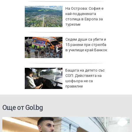
еди
На Острова: София е
най-подценената
Куба
столица в Европа за
туризъм
Седем души са убити и
ърция,
15 ранени при стрелба
в училище край Банкок
я
Бащата на детето със
ята през
СОП: Действията на
продължи
шофьора не са
правилни
Още от Gol.bg