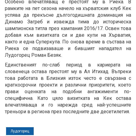
Особено впечатляващ е престоят му в Риека. В
рамките на пет сезона начело на хърватския клуб Кек
успява да прекъсне дългогодишната доминация на
Динамо Загреб и извежда тима до историческа
шампионска титла през кампания 2016/17. Освен това
добавя към визитката си и две купи на Хърватия,
както и една Суперкупа. По онова време в състава на
Риека се подвизаваше и бившият нападател на
Лудогорец Роман Безяк.
Единственият по-слаб период в кариерата на
словенеца остава престоят му в Ал Итихад. Въпреки
това работата в Близкия изток често е свързана с
краткосрочни проекти и различни приоритети, което
прави оценката на подобни ангажименти по-
специфична. Като цяло визитката на Кек остава
впечатляваща и го нарежда сред най-успешните
треньори в региона през последните две десетилетия.
Лудогорец