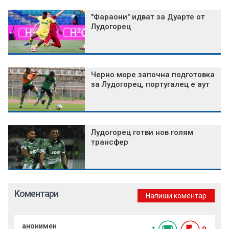
"Фараони" идват за Дуарте от
Лудогорец
Черно море започна подготовка
за Лудогорец, португалец е аут
Лудогорец готви нов голям
трансфер
Коментари
Напиши коментар
анонимен