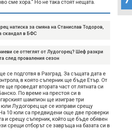
рво сме хора.“ Но не така стоят нещата.
рец натиска за смяна на Станислав Тодоров,
а скандал в БФС
иеви се оттеглят от Лудогорец? Шеф разкри
та след проваления сезон
е се подготвя в Разград. За същата дата е
онтрола, в която съперник ще бъде Етър. От
те ще проведат втората част от лятната си
Банско. По време на престоя си в
лгарският шампион ще изиграе три
4 юли Лудогорец ще се изправи срещу
На 10 юли са предвидени още две проверки
та и срещу съперник, който ще бъде обявен
зи срещи отборът се завръща на базата си в