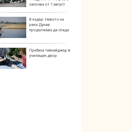
започва от 7 август
В кадър: Нивото на
Изост
река Дунав
натру
продължава да спада
непла
Пребиха тийнейджър в
Кратъ
училищен двор
дали 
работи