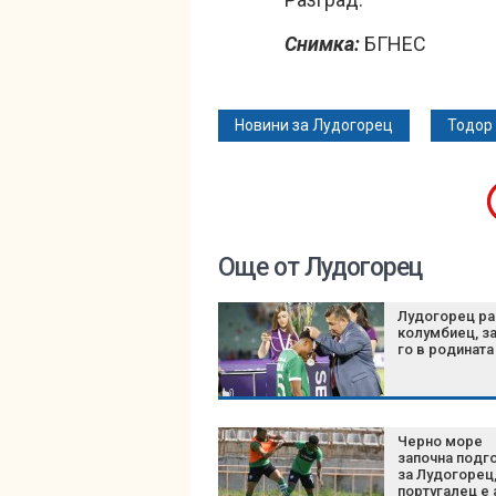
Снимка:
БГНЕС
Новини за Лудогорец
Тодор
Още от Лудогорец
Лудогорец ра
колумбиец, з
го в родината
Черно море
започна подг
за Лудогорец
португалец е 