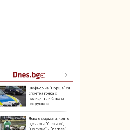
Шофьор на “Порше” си
Nissa
спретна гонка с
близо 
полицията и блъсна
резер
патрулката
Ясна е фирмата, която
Тази ч
ще чисти "Слатина",
износи
"Подуяне" и "Изгрев",
ремон