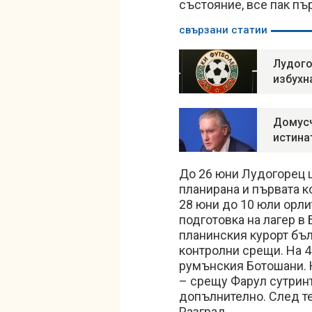
състояние, все пак пъ
свързани статии
Лудого
избухн
Домусч
истина
До 26 юни Лудогорец щ
планирана и първата к
28 юни до 10 юли орли
подготовка на лагер в 
планинския курорт бъ
контролни срещи. На 
румънския Ботошани. 
– срещу Фарул сутрин
допълнително. След те
Разград.