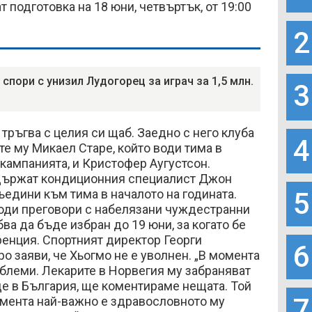
т подготовка на 18 юни, четвъртък, от 19:00
2
 спори с унизил Лудогорец за играч за 1,5 млн.
3
тръгва с целия си щаб. Заедно с него клуба
4
е му Микаел Старе, който води тима в
кампанията, и Кристофер Аугустсон.
държат кондиционния специалист Джон
ъедини към тима в началото на годината.
5
оди преговори с набелязани чуждестранни
ва да бъде избран до 19 юни, за когато бе
енция. Спортният директор Георги
6
 заяви, че Хьогмо не е уволнен. „В момента
блеми. Лекарите в Норвегия му забраняват
де в България, ще коментираме нещата. Той
7
омента най-важно е здравословното му