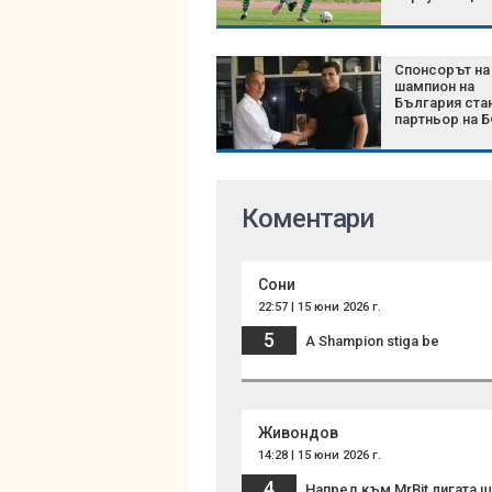
Спонсорът на
шампион на
България ста
партньор на 
Коментари
Сони
22:57 | 15 юни 2026 г.
5
А Shampion stiga be
Живондов
14:28 | 15 юни 2026 г.
4
Напред към MrBit лигата,