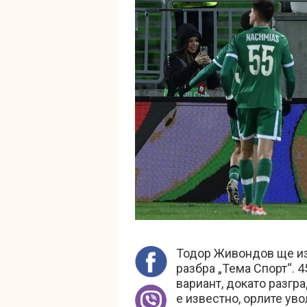
Тодор Живондов ще из
разбра „Тема Спорт“.
вариант, докато разгр
е известно, орлите ув