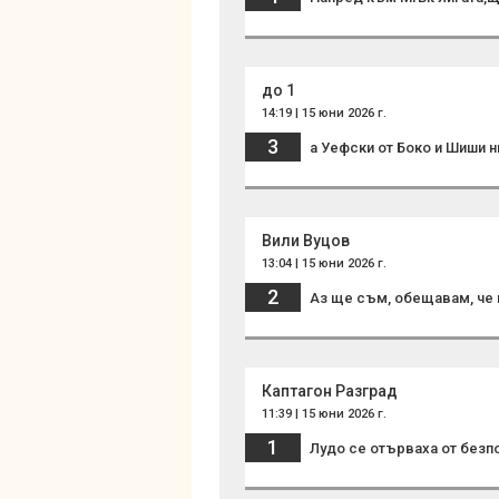
до 1
14:19 | 15 юни 2026 г.
3
а Уефски от Боко и Шиши н
Вили Вуцов
13:04 | 15 юни 2026 г.
2
Аз ще съм, обещавам, че 
Каптагон Разград
11:39 | 15 юни 2026 г.
1
Лудо се отърваха от безпо