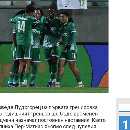
веде Лудогорец на първата тренировка,
 45-годишният треньор ще бъде временен
адчани назначат постоянен наставник. Както
1
олниха Пер-Матиас Хьогмо след нулевия