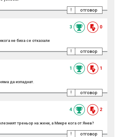
!
отговор
3
0
икога не биха се отказали
!
отговор
1
1
няма да изпаднат.
!
отговор
4
2
лезният треньор на жени, а Микре кога от Янев?
!
отговор