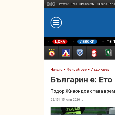
Investor
Dnes
Bloombergtv
Bulgaria On Ai
Megavselena.bg
ЦСКА
ЛЕВСКИ
ТВ 
Начало
Фенсайтове
Лудогорец
Българин е: Ето
Тодор Живондов става врем
22:15 | 15 юни 2026 г.