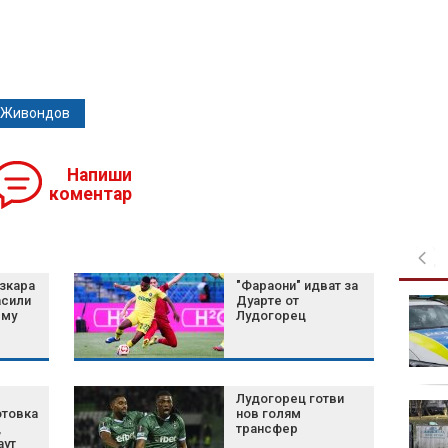
 Живондов
Напиши
коментар
зкара
"Фараони" идват за
асили
Дуарте от
Има недостиг на кръв
 му
Лудогорец
от отрицателните
групи, ежедневно са
необходими за
операции
Лудогорец готви
Изложба
отовка
нов голям
"Забравените
,
трансфер
аут
божества" в