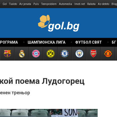
r
Gol
Tialoto
Az-jenata
Puls
Teenproblem
Automedia
Imoti.net
Rabota
Az-deteto
Blog
ПРОГРАМА
ШАМПИОНСКА ЛИГА
ФУТБОЛ СВЯТ
БГ
 кой поема Лудогорец
енен треньор