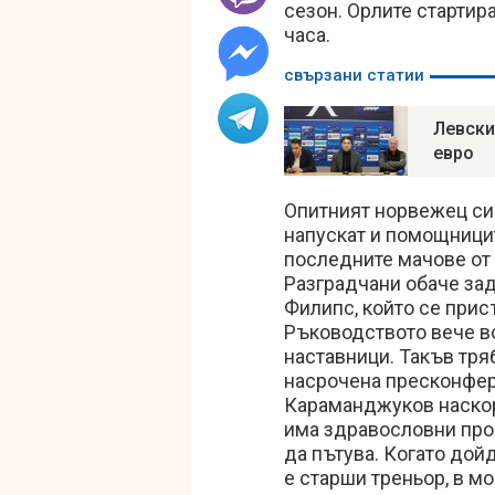
сезон. Орлите стартира
часа.
свързани статии
Левски
евро
Опитният норвежец си 
напускат и помощницит
последните мачове от 
Разградчани обаче за
Филипс, който се прис
Ръководството вече в
наставници. Такъв тряб
насрочена пресконфер
Караманджуков наскоро
има здравословни про
да пътува. Когато дой
е старши треньор, в м