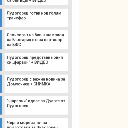
са балъци! + ВИДЕО
Лудогорец готви нов голям
трансфер
Спонсорът на бивш шампион
на България стана партньор
на БФС
Лудогорец представи новия
си „фараон“ + ВИДЕО
Лудогорец с важна новина за
Домусчиев + СНИМКА
"Фараони" идват за Дуарте от
Лудогорец
Черно море започна
подготовка за Лудогорец,