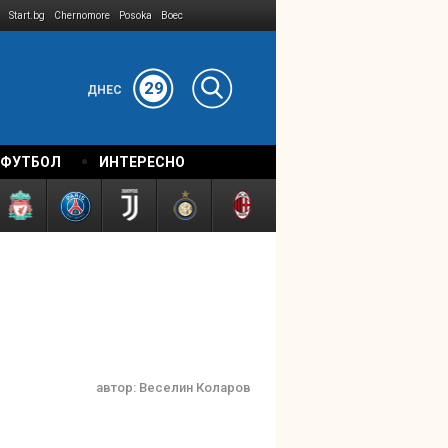
Start.bg
Chernomore
Posoka
Boec
29
ДНЕС
 ФУТБОЛ
ИНТЕРЕСНО
автор:
Веселин Коларов