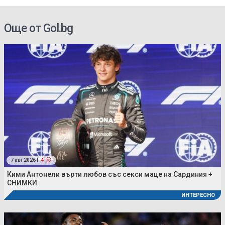
се полз
Още от Gol.bg
7 авг 2026 |
4
Кими Антонели върти любов със секси маце на Сардиния +
СНИМКИ
ИНТЕРЕСНО