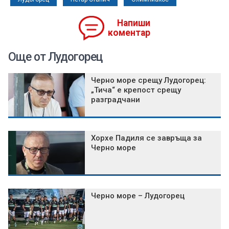
Напиши
коментар
Още от Лудогорец
Черно море срещу Лудогорец:
„Тича“ е крепост срещу
разградчани
Хорхе Падиля се завръща за
Черно море
Черно море – Лудогорец