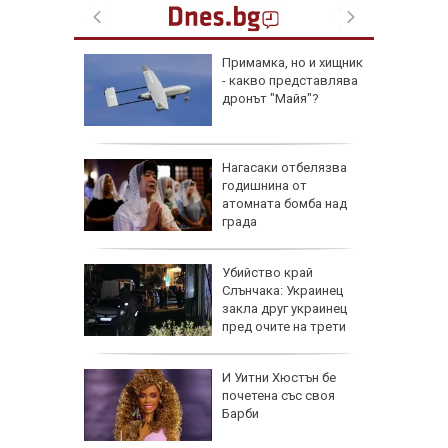
лжават:
Примамка, но и хищник
е очаква
- какво представлява
густ
дронът "Майя"?
упкави
Нагасаки отбелязва
 с вино
годишнина от
атомната бомба над
града
Убийство край
на
Слънчака: Украинец
анира ли
закла друг украинец
ване на
пред очите на трети
зодии се
И Уитни Хюстън бе
ично до
почетена със своя
г.
Барби