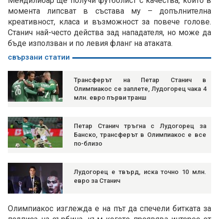
Мендилибар ще получи футболист с качества, които в
момента липсват в състава му – допълнителна
креативност, класа и възможност за повече голове.
Станич най-често действа зад нападателя, но може да
бъде използван и по левия фланг на атаката.
свързани статии
Трансферът на Петар Станич в
Олимпиакос се заплете, Лудогорец чака 4
млн. евро първи транш
Петар Станич тръгна с Лудогорец за
Банско, трансферът в Олимпиакос е все
по-близо
Лудогорец е твърд, иска точно 10 млн.
евро за Станич
Олимпиакос изглежда е на път да спечели битката за