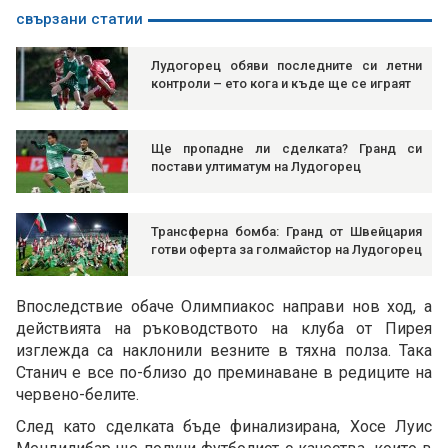
свързани статии
Лудогорец обяви последните си летни
контроли – ето кога и къде ще се играят
Ще пропадне ли сделката? Гранд си
постави ултиматум на Лудогорец
Трансферна бомба: Гранд от Швейцария
готви оферта за голмайстор на Лудогорец
Впоследствие обаче Олимпиакос направи нов ход, а
действията на ръководството на клуба от Пирея
изглежда са наклонили везните в тяхна полза. Така
Станич е все по-близо до преминаване в редиците на
червено-белите.
След като сделката бъде финализирана, Хосе Луис