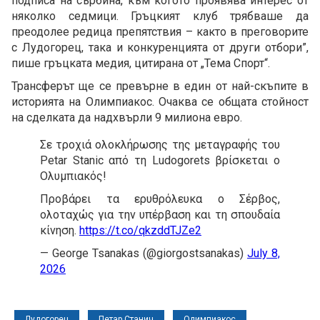
подписа на сърбина, към когото проявява интерес от
няколко седмици. Гръцкият клуб трябваше да
преодолее редица препятствия – както в преговорите
с Лудогорец, така и конкуренцията от други отбори”,
пише гръцката медия, цитирана от „Тема Спорт“.
Трансферът ще се превърне в един от най-скъпите в
историята на Олимпиакос. Очаква се общата стойност
на сделката да надхвърли 9 милиона евро.
Σε τροχιά ολοκλήρωσης της μεταγραφής του
Petar Stanic από τη Ludogorets βρίσκεται ο
Ολυμπιακός!
Προβάρει τα ερυθρόλευκα ο Σέρβος,
ολοταχώς για την υπέρβαση και τη σπουδαία
κίνηση.
https://t.co/qkzddTJZe2
— George Tsanakas (@giorgostsanakas)
July 8,
2026
Лудогорец
Петар Станич
Олимпиакос