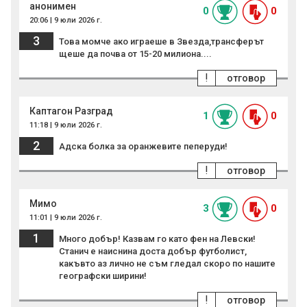
анонимен
0
0
20:06 | 9 юли 2026 г.
3
Това момче ако играеше в Звезда,трансферът
щеше да почва от 15-20 милиона....
!
отговор
Каптагон Разград
1
0
11:18 | 9 юли 2026 г.
2
Адска болка за оранжевите пеперуди!
!
отговор
Мимо
3
0
11:01 | 9 юли 2026 г.
1
Много добър! Казвам го като фен на Левски!
Станич е наиснина доста добър футболист,
какъвто аз лично не съм гледал скоро по нашите
географски ширини!
!
отговор