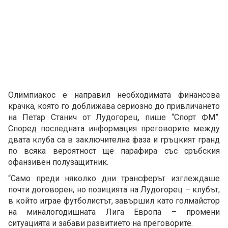
Олимпиакос е направил необходимата финансова
крачка, която го доближава сериозно до привличането
на Петар Станич от Лудогорец, пише “Спорт ФМ”.
Според последната информация преговорите между
двата клуба са в заключителна фаза и гръцкият гранд
по всяка вероятност ще парафира със сръбския
офанзивен полузащитник.
“Само преди няколко дни трансферът изглеждаше
почти договорен, но позицията на Лудогорец – клубът,
в който играе футболистът, завършил като голмайстор
на миналогодишната Лига Европа – промени
ситуацията и забави развитието на преговорите.