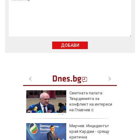
ДОБАВИ
я
Сметната палата:
Твърденията за
конфликт на интереси
на Главчев с
възложените от НС одити са спекулативни
чич
Мирчев: Инцидентът
рността,
край Кардам - срещу
ческите
критична