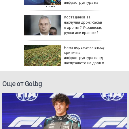
инфраструктура на
държава от НАТО
Костадинов за
нахлулия дрон: Какъв
ят на
е дронът? Украински,
ртин
руски или ирански?
ните
Няма поражения върху
 Ще
критична
стоките?
инфраструктура след
нахлуването на дрон в
небето ни
Още от Gol.bg