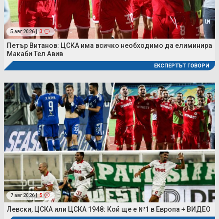
5 авг 2026 |
3
Петър Витанов: ЦСКА има всичко необходимо да елиминира
Макаби Тел Авив
ЕКСПЕРТЪТ ГОВОРИ
7 авг 2026 |
5
Левски, ЦСКА или ЦСКА 1948: Кой ще е №1 в Европа + ВИДЕО