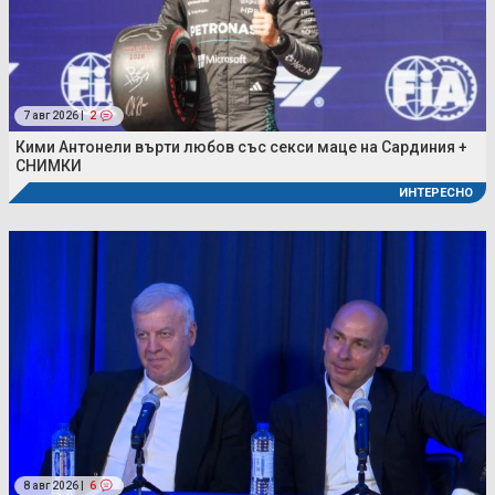
7 авг 2026 |
2
Кими Антонели върти любов със секси маце на Сардиния +
СНИМКИ
ИНТЕРЕСНО
8 авг 2026 |
6