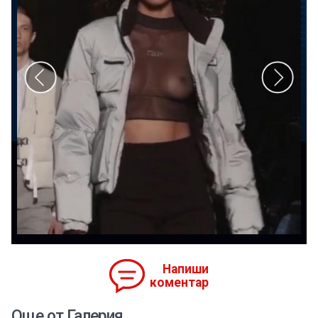
Напиши
коментар
Още от Галерия