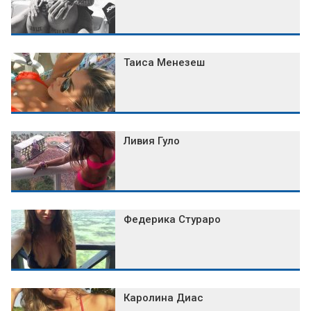
Таиса Менезеш
Ливия Гуло
Федерика Стураро
Каролина Диас