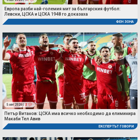
Европа разби най-големия мит за българския футбол:
Левски, ЦСКА и ЦСКА 1948 го доказаха
ФЕН ЗОНА
5 авг 2026 |
3
Петър Витанов: ЦСКА има всичко необходимо да елиминира
Макаби Тел Авив
ЕКСПЕРТЪТ ГОВОРИ