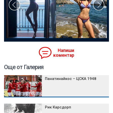
Напиши
коментар
Още от Галерия
Панатинайкос – ЦСКА 1948
Рик Карсдорп