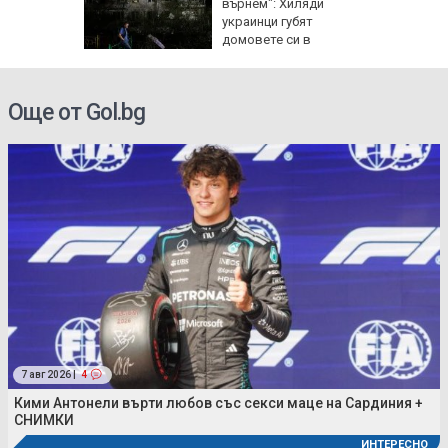
върнем": Хиляди
на
украинци губят
О)
домовете си в
окупираните територии
Още от Gol.bg
7 авг 2026 |
4
Кими Антонели върти любов със секси маце на Сардиния +
СНИМКИ
ИНТЕРЕСНО