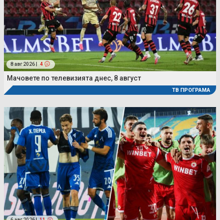
8 авг 2026 |
4
Мачовете по телевизията днес, 8 август
ТВ ПРОГРАМА
6 авг 2026 |
11