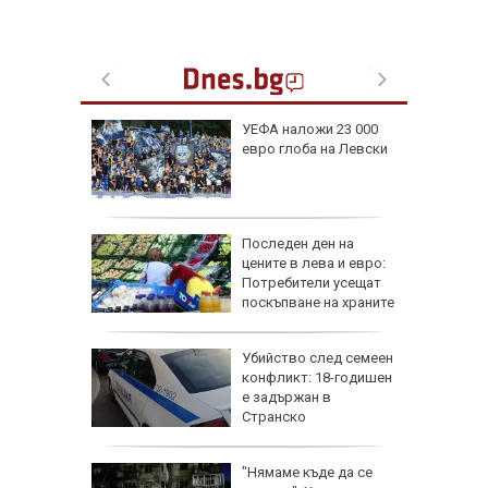
: В
УЕФА наложи 23 000
чти
евро глоба на Левски
а си
инги за
ъж от
Последен ден на
цените в лева и евро:
Потребители усещат
поскъпване на храните
ичава
Убийство след семеен
фик към
конфликт: 18-годишен
аради
е задържан в
таки
Странско
 Цените
"Нямаме къде да се