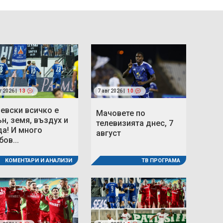
г 2026 |
13
7 авг 2026 |
10
Левски всичко е
Мачовете по
ън, земя, въздух и
телевизията днес, 7
да! И много
август
ов...
КОМЕНТАРИ И АНАЛИЗИ
ТВ ПРОГРАМА