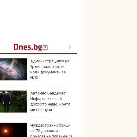
Администрацията на
Toyota
Тръмп разсекрети
999 9
нови документи за
търси
НЛО
Антонио Бандерас:
Защо 
Инфарктът е най-
остав
доброто нещо, което
жегат
ми се случи
Чуждестранни бойци
Автом
от 72 държави
под з
помагат на Украйна да
на дв