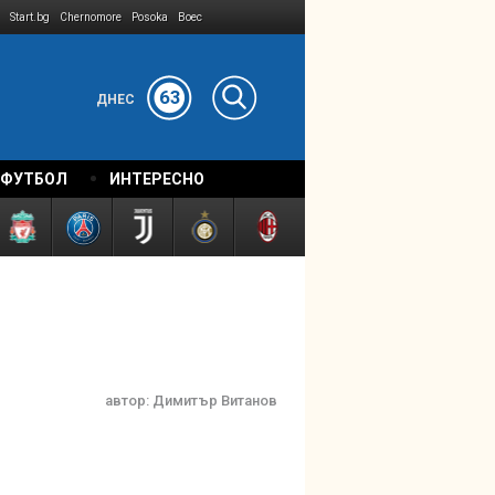
Start.bg
Chernomore
Posoka
Boec
63
ДНЕС
 ФУТБОЛ
ИНТЕРЕСНО
автор:
Димитър Витанов