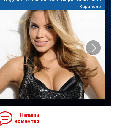
Карачоло
Напиши
коментар