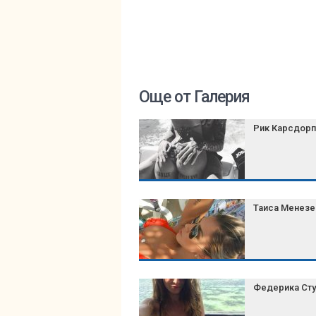
Още от Галерия
Рик Карсдорп
Таиса Менез
Федерика Ст