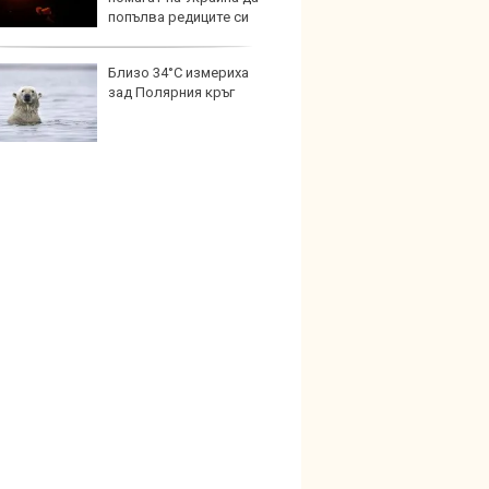
попълва редиците си
Близо 34°C измериха
Карав
зад Полярния кръг
най-г
недос
елект