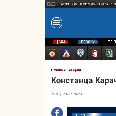
Investor
Dnes
Bloombergtv
Bulgaria On Ai
Megavselena.bg
ЦСКА
ЛЕВСКИ
ТВ 
Начало
Галерия
Констанца Кара
15:30 | 15 май 2026 г.
1 | 13