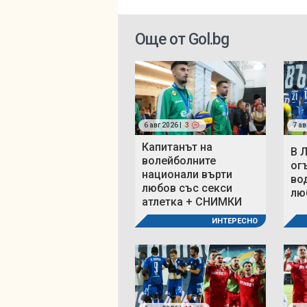
Още от Gol.bg
6 авг 2026 |
3
7 ав
Капитанът на
В 
волейболните
ог
национали върти
во
любов със секси
люб
атлетка + СНИМКИ
ИНТЕРЕСНО