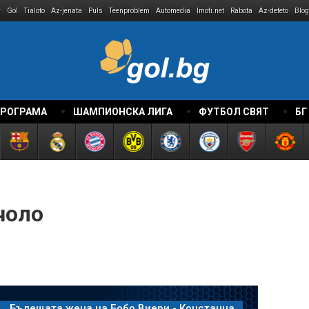
r
Gol
Tialoto
Az-jenata
Puls
Teenproblem
Automedia
Imoti.net
Rabota
Az-deteto
Blog
ПРОГРАМА
ШАМПИОНСКА ЛИГА
ФУТБОЛ СВЯТ
БГ
чоло
Бъдещата жена на Бобо Виери - Констанца