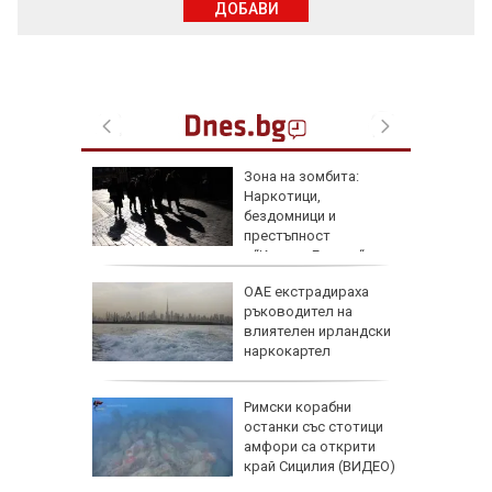
ДОБАВИ
и могат
Зона на зомбита:
Наркотици,
ои са
бездомници и
томи
престъпност
превземат лондонския “Ковънт Гардън“
атикът
ОАЕ екстрадираха
е:
ръководител на
акти
влиятелен ирландски
наркокартел
:
Римски корабни
ти за
останки със стотици
 върху
амфори са открити
край Сицилия (ВИДЕО)