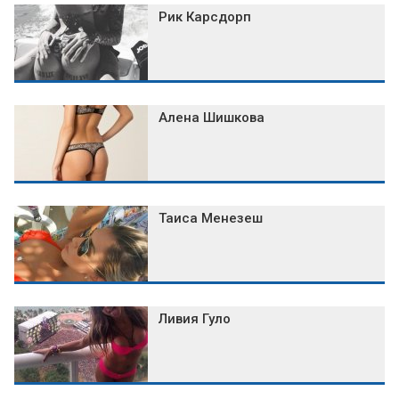
Рик Карсдорп
Алена Шишкова
Таиса Менезеш
Ливия Гуло