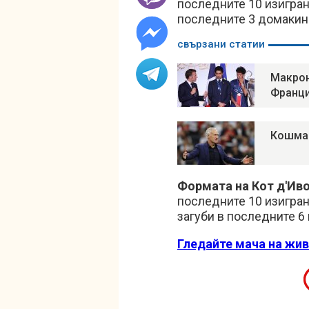
последните 10 изигран
последните 3 домакин
свързани статии
Макрон
Франци
Кошмар
Формата на Кот д'Иво
последните 10 изигран
загуби в последните 6 
Гледайте мача на жив