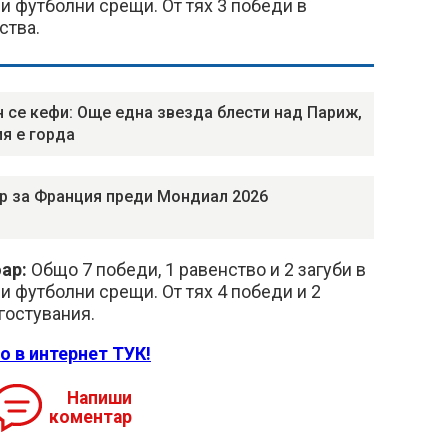
и футболни срещи. От тях 3 победи в
ства.
 се кефи: Още една звезда блести над Париж,
я е горда
 за Франция преди Мондиал 2026
ар:
Общо 7 победи, 1 равенство и 2 загуби в
и футболни срещи. От тях 4 победи и 2
гостувания.
о в интернет ТУК!
Напиши
коментар