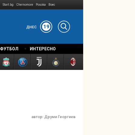
Start.bg
Chernomore
Posoka
Boec
19
ДНЕС
 ФУТБОЛ
ИНТЕРЕСНО
автор:
Друми Георгиев