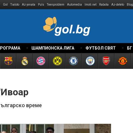
r
Gol
Tialoto
Az-jenata
Puls
Teenproblem
Automedia
Imoti.net
Rabota
Az-deteto
Blog
ПРОГРАМА
ШАМПИОНСКА ЛИГА
ФУТБОЛ СВЯТ
БГ
'Ивоар
 българско време