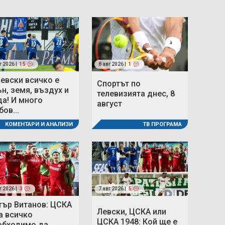
г 2026 |
15
8 авг 2026 |
1
Левски всичко е
Спортът по
ън, земя, въздух и
телевизията днес, 8
да! И много
август
ов...
ТВ ПРОГРАМА
КОМЕНТАРИ И АНАЛИЗИ
г 2026 |
3
7 авг 2026 |
5
тър Витанов: ЦСКА
Левски, ЦСКА или
а всичко
ЦСКА 1948: Кой ще е
обходимо да