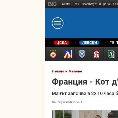
Investor
Dnes
Bloombergtv
Bulgaria On Ai
Megavselena.bg
ЦСКА
ЛЕВСКИ
ТВ 
Начало
Мачове
Франция - Кот д
Мачът започва в 22.10 часа
06:59 | 4 юни 2026 г.