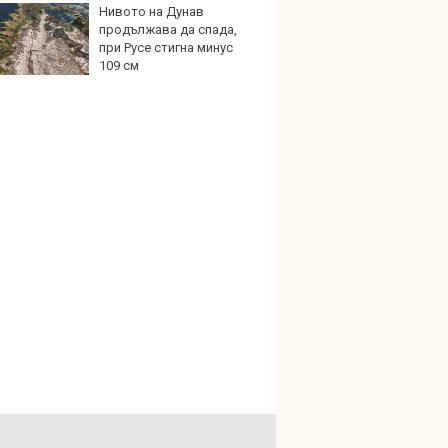
Нивото на Дунав
Защо 
продължава да спада,
остав
при Русе стигна минус
жегат
109 см