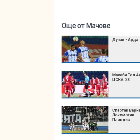
Още от Мачове
Дунав - Арда
Макаби Тел Ав
ЦСКА 0:3
Спартак Варн
Локомотив
Пловдив