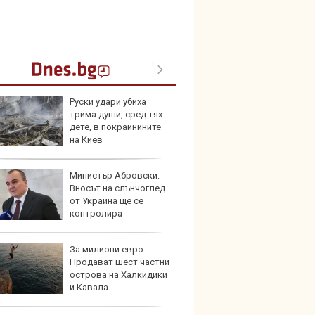
Руски удари убиха
Опасно
трима души, сред тях
остав
дете, в покрайнините
работ
на Киев
Министър Абровски:
По-бър
Вносът на слънчоглед
по-пре
от Украйна ще се
Royce 
контролира
коли 
За милиони евро:
Toyota
Продават шест частни
999 9
острова на Халкидики
търси
и Кавала