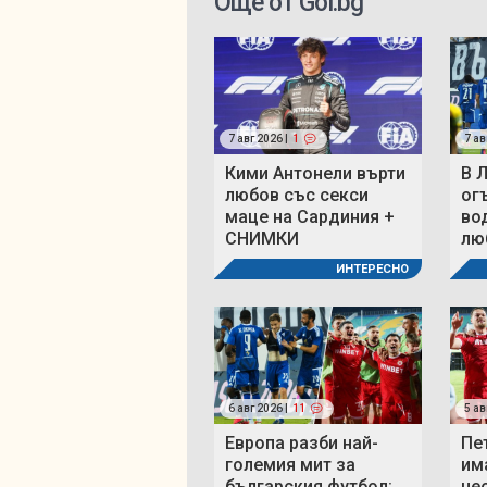
Още от Gol.bg
7 авг 2026 |
1
7 ав
Кими Антонели върти
В 
любов със секси
ог
маце на Сардиния +
во
СНИМКИ
люб
ИНТЕРЕСНО
6 авг 2026 |
11
5 ав
Европа разби най-
Пе
големия мит за
им
българския футбол:
не