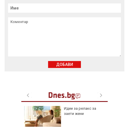
ДОБАВИ
езопасно
Идеи за релакс за
рлеж
заети жени