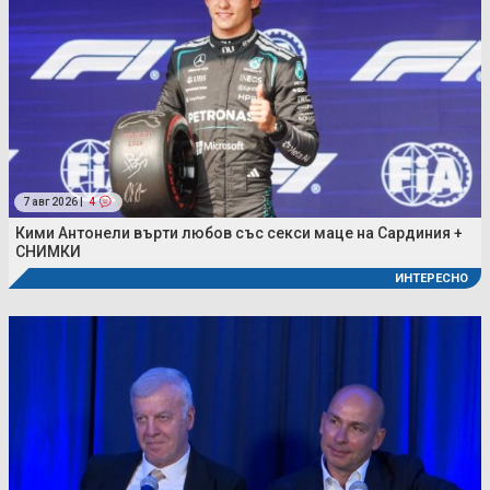
7 авг 2026 |
4
Кими Антонели върти любов със секси маце на Сардиния +
СНИМКИ
ИНТЕРЕСНО