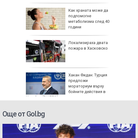
равим,
Как храната може да
ичната
подпомогне
жбина
метаболизма след 40
години
артофи
Локализираха двата
кашкавал
пожара в Хасковско
: Как да
Хакан Фидан: Турция
пасните
предложи
мораториум върху
бойните действия в
Украйна (ВИДЕО)
Още от Gol.bg