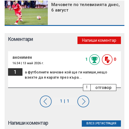
Мачовете по телевизията днес,
6 август
Коментари
Напиши коментар
анонимен
1
0
16:34 | 13 май 2026 г.
1
а футболните мачове кой ще ги напише,нещо
взехте да я карате през къра...
!
отговор
Напиши коментар
ВЛЕЗ
|
РЕГИСТРАЦИЯ